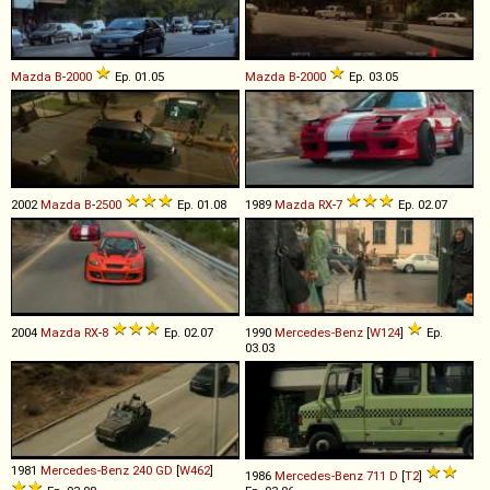
Mazda
B
-
2000
Ep. 01.05
Mazda
B
-
2000
Ep. 03.05
2002
Mazda
B
-
2500
Ep. 01.08
1989
Mazda
RX
-
7
Ep. 02.07
2004
Mazda
RX
-
8
Ep. 02.07
1990
Mercedes-Benz
[
W124
]
Ep.
03.03
1981
Mercedes-Benz
240
GD
[
W462
]
1986
Mercedes-Benz
711
D
[
T2
]