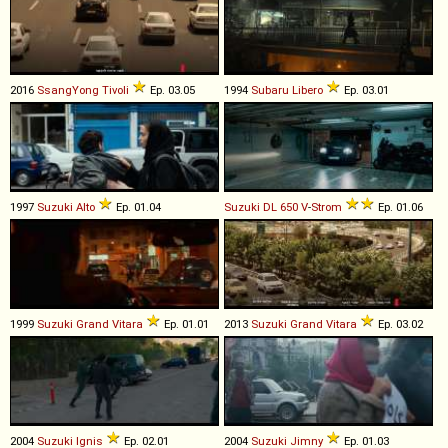
2016
SsangYong
Tivoli
Ep. 03.05
1994
Subaru
Libero
Ep. 03.01
1997
Suzuki
Alto
Ep. 01.04
Suzuki
DL
650
V
-
Strom
Ep. 01.06
1999
Suzuki
Grand
Vitara
Ep. 01.01
2013
Suzuki
Grand
Vitara
Ep. 03.02
2004
Suzuki
Ignis
Ep. 02.01
2004
Suzuki
Jimny
Ep. 01.03