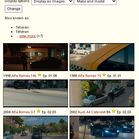
Display options:
Also known as:
Teherán
Téhéran
...
view more
(+7)
1998
Alfa Romeo
146
Ep. 01.08
1988
Alfa Romeo
75
Ep. 01.01
2004
Alfa Romeo
GT
Ep. 02.03
2002
Audi
A4
Cabriolet
B6
Ep. 02.03