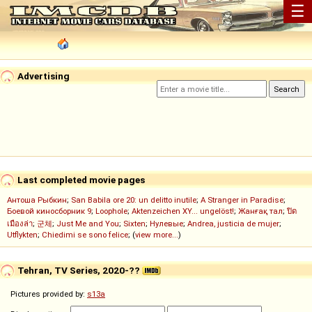
☰
Advertising
Last completed movie pages
Антоша Рыбкин
;
San Babila ore 20: un delitto inutile
;
A Stranger in Paradise
;
Боевой киносборник 9
;
Loophole
;
Aktenzeichen XY... ungelöst!
;
Жанғақ тал
;
ปิด
เมืองล่า
;
군체
;
Just Me and You
;
Sixten
;
Нулевые
;
Andrea, justicia de mujer
;
Utflykten
;
Chiedimi se sono felice
; (
view more...
)
Tehran, TV Series, 2020-??
Pictures provided by:
s13a