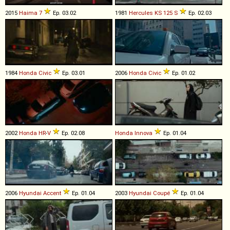
2015
Haima
7
Ep. 03.02
1981
Hercules
KS
125
S
Ep. 02.03
1984
Honda
Civic
Ep. 03.01
2006
Honda
Civic
Ep. 01.02
2002
Honda
HR
-
V
Ep. 02.08
Honda
Innova
Ep. 01.04
2006
Hyundai
Accent
Ep. 01.04
2003
Hyundai
Coupé
Ep. 01.04