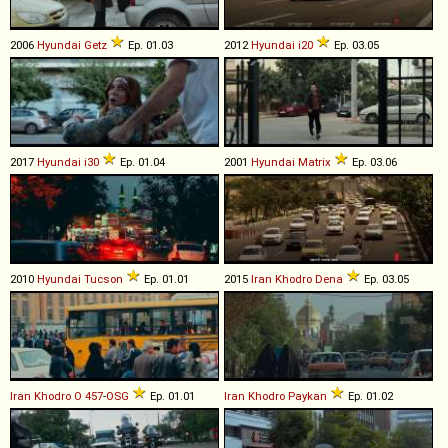
2006
Hyundai
Getz
Ep. 01.03
2012
Hyundai
i20
Ep. 03.05
2017
Hyundai
i30
Ep. 01.04
2001
Hyundai
Matrix
Ep. 03.06
2010
Hyundai
Tucson
Ep. 01.01
2015
Iran Khodro
Dena
Ep. 03.05
Iran Khodro
O
457
-
OSG
Ep. 01.01
Iran Khodro
Paykan
Ep. 01.02