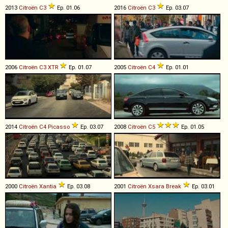
2013
Citroën
C3
Ep. 01.06
2016
Citroën
C3
Ep. 03.07
2006
Citroën
C3
XTR
Ep. 01.07
2005
Citroën
C4
Ep. 01.01
2014
Citroën
C4
Picasso
Ep. 03.07
2008
Citroën
C5
Ep. 01.05
2000
Citroën
Xantia
Ep. 03.08
2001
Citroën
Xsara
Break
Ep. 03.01