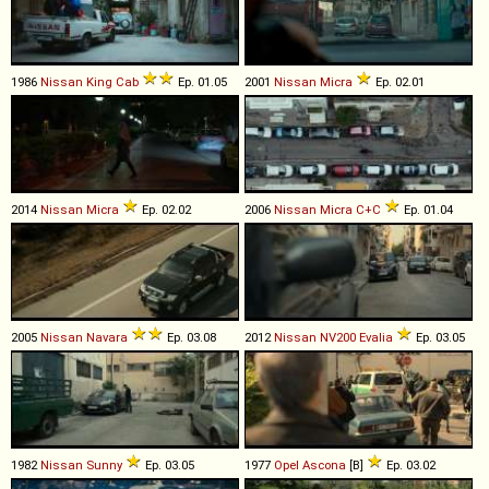
1986
Nissan
King
Cab
Ep. 01.05
2001
Nissan
Micra
Ep. 02.01
2014
Nissan
Micra
Ep. 02.02
2006
Nissan
Micra
C+C
Ep. 01.04
2005
Nissan
Navara
Ep. 03.08
2012
Nissan
NV200
Evalia
Ep. 03.05
1982
Nissan
Sunny
Ep. 03.05
1977
Opel
Ascona
[B]
Ep. 03.02