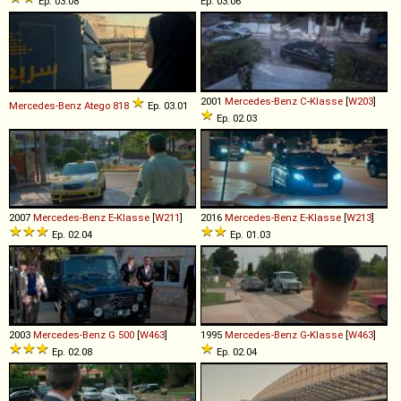
Ep. 03.08
Ep. 03.06
2001
Mercedes-Benz
C
-
Klasse
[
W203
]
Mercedes-Benz
Atego
818
Ep. 03.01
Ep. 02.03
2007
Mercedes-Benz
E
-
Klasse
[
W211
]
2016
Mercedes-Benz
E
-
Klasse
[
W213
]
Ep. 02.04
Ep. 01.03
2003
Mercedes-Benz
G
500
[
W463
]
1995
Mercedes-Benz
G
-
Klasse
[
W463
]
Ep. 02.08
Ep. 02.04