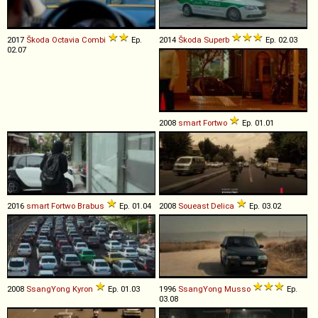
2017
Škoda
Octavia
Combi
Ep.
2014
Škoda
Superb
Ep. 02.03
02.07
2008
smart
Fortwo
Ep. 01.01
2016
smart
Fortwo
Brabus
Ep. 01.04
2008
Soueast
Delica
Ep. 03.02
2008
SsangYong
Kyron
Ep. 01.03
1996
SsangYong
Musso
Ep.
03.08