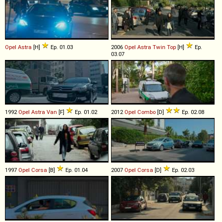
Opel
Astra
[H]
Ep. 01.03
2006
Opel
Astra
Twin
Top
[H]
Ep.
03.07
1992
Opel
Astra
Van
[F]
Ep. 01.02
2012
Opel
Combo
[D]
Ep. 02.08
1997
Opel
Corsa
[B]
Ep. 01.04
2007
Opel
Corsa
[D]
Ep. 02.03