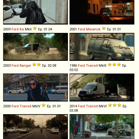
2009
Ford
Ka
MkII
Ep. 01.04
2001
Ford
Maverick
Ep. 01.01
2003
Ford
Ranger
Ep. 02.08
1986
Ford
Transit
MkIII
Ep.
03.02
2000
Ford
Transit
MkIV
Ep. 01.01
2014
Ford
Transit
MkVI
Ep.
03.08