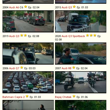
2004
Audi
A6
C6
Ep. 02.04
2015
Audi
Q3
Ep. 01.03
2019
Audi
Q3
Ep. 02.08
2020
Audi
Q3
Sportback
Ep.
02.08
2006
Audi
Q7
Ep. 03.03
2007
Audi
R8
Ep. 02.04
Bahman
Capra
2
Ep. 01.03
Bajaj
Chetak
Ep. 01.06