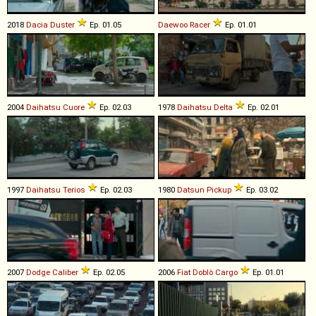
2018
Dacia
Duster
Ep. 01.05
Daewoo
Racer
Ep. 01.01
2004
Daihatsu
Cuore
Ep. 02.03
1978
Daihatsu
Delta
Ep. 02.01
1997
Daihatsu
Terios
Ep. 02.03
1980
Datsun
Pickup
Ep. 03.02
2007
Dodge
Caliber
Ep. 02.05
2006
Fiat
Doblò
Cargo
Ep. 01.01