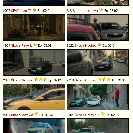
2007
SEAT
Ibiza
FR
Ep. 02.01
SIS Sachs
unknown
Ep. 03.02
1989
Škoda
Favorit
Ep. 03.01
2022
Škoda
Kodiaq
Ep. 03.01
2001
Škoda
Octavia
Ep. 02.01
2013
Škoda
Octavia
Ep. 03.05
2020
Škoda
Octavia
Ep. 03.03
2004
Škoda
Octavia
5
Ep. 02.05