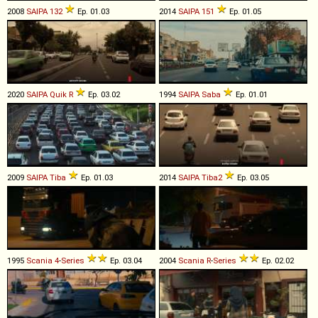
2008
SAIPA
132
Ep. 01.03
2014
SAIPA
151
Ep. 01.05
2020
SAIPA
Quik
R
Ep. 03.02
1994
SAIPA
Saba
Ep. 01.01
2009
SAIPA
Tiba
Ep. 01.03
2014
SAIPA
Tiba2
Ep. 03.05
1995
Scania
4
-
Series
Ep. 03.04
2004
Scania
R
-
Series
Ep. 02.02