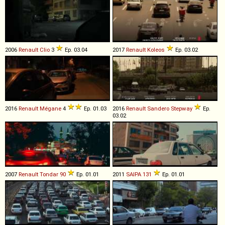
2006
Renault
Clio
3
Ep. 03.04
2017
Renault
Koleos
Ep. 03.02
2016
Renault
Mégane
4
Ep. 01.03
2016
Renault
Sandero
Stepway
Ep.
03.02
2007
Renault
Tondar
90
Ep. 01.01
2011
SAIPA
131
Ep. 01.01