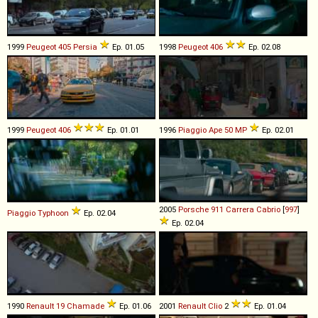
1999
Peugeot
405
Persia
Ep. 01.05
1998
Peugeot
406
Ep. 02.08
1999
Peugeot
406
Ep. 01.01
1996
Piaggio
Ape
50
MP
Ep. 02.01
2005
Porsche
911
Carrera
Cabrio
[
997
]
Piaggio
Typhoon
Ep. 02.04
Ep. 02.04
1990
Renault
19
Chamade
Ep. 01.06
2001
Renault
Clio
2
Ep. 01.04