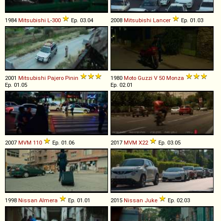
1984
Mitsubishi
L
-
300
Ep. 03.04
2008
Mitsubishi
Lancer
Ep. 01.03
2001
Mitsubishi
Pajero
Pinin
1980
Moto Guzzi
V
50
Monza
Ep. 01.05
Ep. 02.01
2007
MVM
110
Ep. 01.06
2017
MVM
X22
Ep. 03.05
1998
Nissan
Almera
Ep. 01.01
2015
Nissan
Juke
Ep. 02.03