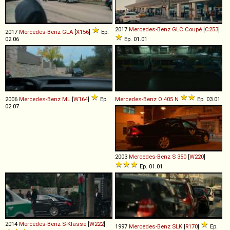
2017
Mercedes-Benz
GLC
Coupé
[
C253
]
2017
Mercedes-Benz
GLA
[
X156
]
Ep.
02.06
Ep. 01.01
2006
Mercedes-Benz
ML
[
W164
]
Ep.
Mercedes-Benz
O
405
N
Ep. 03.01
02.07
2003
Mercedes-Benz
S
350
[
W220
]
Ep. 01.01
2014
Mercedes-Benz
S
-
Klasse
[
W222
]
1997
Mercedes-Benz
SLK
[
R170
]
Ep.