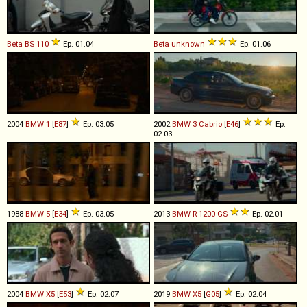
Beta
BS
110
Ep. 01.04
Beta
unknown
Ep. 01.06
2004
BMW
1
[
E87
]
Ep. 03.05
2002
BMW
3
Cabrio
[
E46
]
Ep.
02.03
1988
BMW
5
[
E34
]
Ep. 03.05
2013
BMW
R
1200
GS
Ep. 02.01
2004
BMW
X5
[
E53
]
Ep. 02.07
2019
BMW
X5
[
G05
]
Ep. 02.04