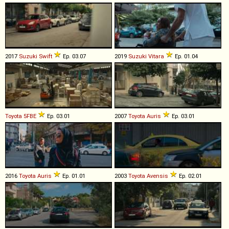
2017
Suzuki
Swift
Ep. 03.07
2019
Suzuki
Vitara
Ep. 01.04
Toyota
5FBE
Ep. 03.01
2007
Toyota
Auris
Ep. 03.01
2016
Toyota
Auris
Ep. 01.01
2003
Toyota
Avensis
Ep. 02.01