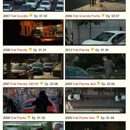
2007
Fiat
Ducato
Ep. 01.03
2006
Fiat
Grande
Punto
Ep. 03.07
2008
Fiat
Panda
Ep. 01.01
2012
Fiat
Panda
Ep. 01.04
2007
Fiat
Panda
100
HP
Ep. 03.08
2005
Fiat
Panda
4x4
Ep. 02.06
2000
Fiat
Punto
Ep. 01.02
2000
Fiat
Punto
Van
Ep. 01.04