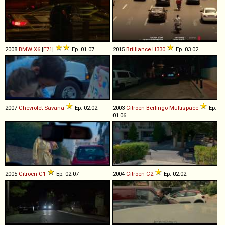
2008
BMW
X6
[
E71
]
Ep. 01.07
2015
Brilliance
H330
Ep. 03.02
2007
Chevrolet
Savana
Ep. 02.02
2003
Citroën
Berlingo
Multispace
Ep.
01.06
2005
Citroën
C1
Ep. 02.07
2004
Citroën
C2
Ep. 02.02