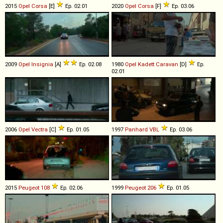
2015
Opel
Corsa
[E]
Ep. 02.01
2020
Opel
Corsa
[F]
Ep. 03.06
2009
Opel
Insignia
[A]
Ep. 02.08
1980
Opel
Kadett
Caravan
[D]
Ep.
02.01
2006
Opel
Vectra
[C]
Ep. 01.05
1997
Panhard
VBL
Ep. 03.06
2015
Peugeot
108
Ep. 02.06
1999
Peugeot
206
Ep. 01.05