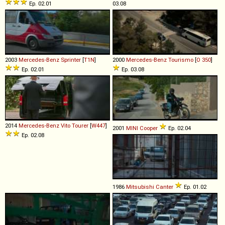
Ep. 02.01
03.08
2003
Mercedes-Benz
Sprinter
[
T1N
]
2000
Mercedes-Benz
Tourismo
[
O 350
]
Ep. 02.01
Ep. 03.08
2014
Mercedes-Benz
Vito
Tourer
[
W447
]
2001
MINI
Cooper
Ep. 02.04
Ep. 02.08
1986
Mitsubishi
Canter
Ep. 01.02