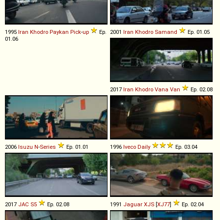
1995
Iran Khodro
Paykan
Pick
-
up
Ep.
2001
Iran Khodro
Samand
Ep. 01.05
01.06
2017
Iran Khodro
Vana
Van
Ep. 02.08
2006
Isuzu
N
-
Series
Ep. 01.01
1996
Iveco
Daily
Ep. 03.04
2017
JAC
S5
Ep. 02.08
1991
Jaguar
XJS
[
XJ77
]
Ep. 02.04