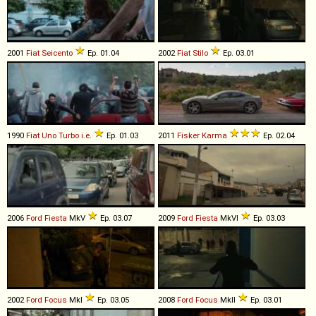
2001
Fiat
Seicento
Ep. 01.04
2002
Fiat
Stilo
Ep. 03.01
1990
Fiat
Uno
Turbo
i
.
e
.
Ep. 01.03
2011
Fisker
Karma
Ep. 02.04
2006
Ford
Fiesta
MkV
Ep. 03.07
2009
Ford
Fiesta
MkVI
Ep. 03.03
2002
Ford
Focus
MkI
Ep. 03.05
2008
Ford
Focus
MkII
Ep. 03.01