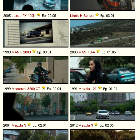
2005
Lexus
RX
400h
Ep. 02.05
Linde
H
-
Series
Ep. 03.01
1993
MAN
L
2000
Ep. 03.01
2000
MAN
TG
-
A
Ep. 01.05
1999
Maserati
3200
GT
Ep. 02.04
1991
Mazda
121
Ep. 01.04
2004
Mazda
3
Ep. 02.01
2012
Mazda
3
Ep. 02.06