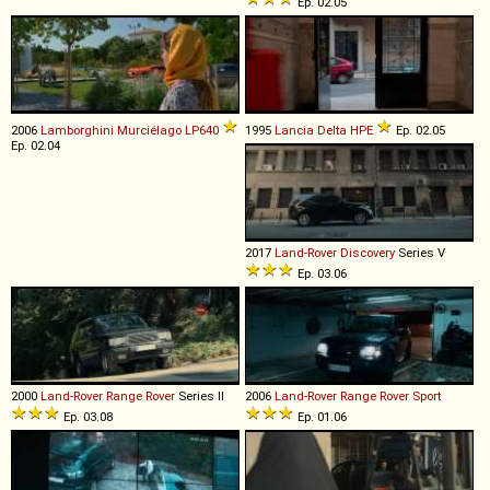
Ep. 02.05
2006
Lamborghini
Murciélago
LP640
1995
Lancia
Delta
HPE
Ep. 02.05
Ep. 02.04
2017
Land-Rover
Discovery
Series V
Ep. 03.06
2000
Land-Rover
Range
Rover
Series II
2006
Land-Rover
Range
Rover
Sport
Ep. 03.08
Ep. 01.06