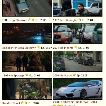
1988
Jeep
Cherokee
Ep. 01.06
1997
Jeep
Wrangler
Ep. 01.04
Kässbohrer Setra
unknown
Ep. 01.07
2004
Kia
Picanto
Ep. 01.03
1995
Kia
Sportage
Ep. 01.03
2018
Kia
Stonic
Ep. 02.08
2008
Lamborghini
Gallardo
LP560
-
4
Kreidler
Florett
Ep. 03.02