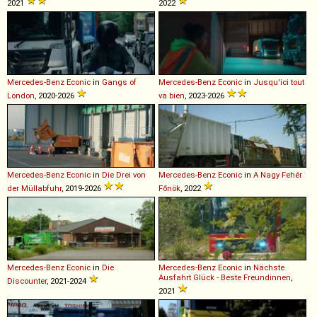
2021
2022
Mercedes-Benz
Econic
in
Gangs of
Mercedes-Benz
Econic
in
Jusqu'ici tout
London
, 2020-2026
va bien
, 2023-2026
Mercedes-Benz
Econic
in
Die Drei von
Mercedes-Benz
Econic
in
A Nagy Fehér
der Müllabfuhr
, 2019-2026
Főnök
, 2022
Mercedes-Benz
Econic
in
Die
Mercedes-Benz
Econic
in
Nächste
Ausfahrt Glück - Beste Freundinnen
,
Discounter
, 2021-2024
2021