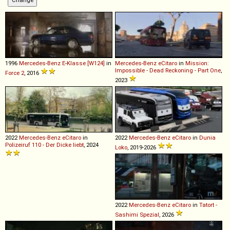
1996
Mercedes-Benz
E
-
Klasse
[W124]
in
Mercedes-Benz
eCitaro
in
Mission:
Impossible - Dead Reckoning - Part One
,
Force 2
, 2016
2023
2022
Mercedes-Benz
eCitaro
in
2022
Mercedes-Benz
eCitaro
in
Dunia
Polizeiruf 110 - Der Dicke liebt
, 2024
Loko
, 2019-2026
2022
Mercedes-Benz
eCitaro
in
Tatort -
Sashimi Spezial
, 2026