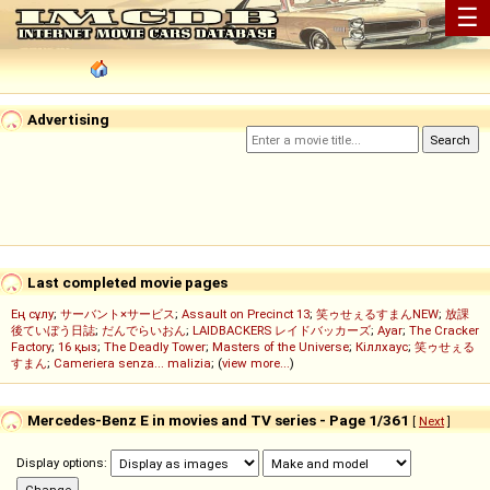
☰
Advertising
Last completed movie pages
Ең сұлу
;
サーバント×サービス
;
Assault on Precinct 13
;
笑ゥせぇるすまんNEW
;
放課
後ていぼう日誌
;
だんでらいおん
;
LAIDBACKERS レイドバッカーズ
;
Ayar
;
The Cracker
Factory
;
16 қыз
;
The Deadly Tower
;
Masters of the Universe
;
Кіллхаус
;
笑ゥせぇる
すまん
;
Cameriera senza... malizia
; (
view more...
)
Mercedes-Benz E in movies and TV series - Page 1/361
[
Next
]
Display options: