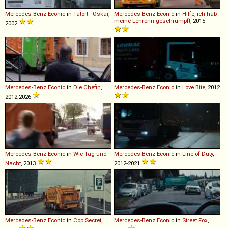
Mercedes-Benz
Econic
in
Tatort - Oskar
,
Mercedes-Benz
Econic
in
Hilfe, ich hab
meine Lehrerin geschrumpft
, 2015
2002
Mercedes-Benz
Econic
in
Die Chefin
,
Mercedes-Benz
Econic
in
Love Bite
, 2012
2012-2026
Mercedes-Benz
Econic
in
Wie Tag und
Mercedes-Benz
Econic
in
Line of Duty
,
Nacht
, 2013
2012-2021
Mercedes-Benz
Econic
in
Cop Secret
,
Mercedes-Benz
Econic
in
Street Fox
,