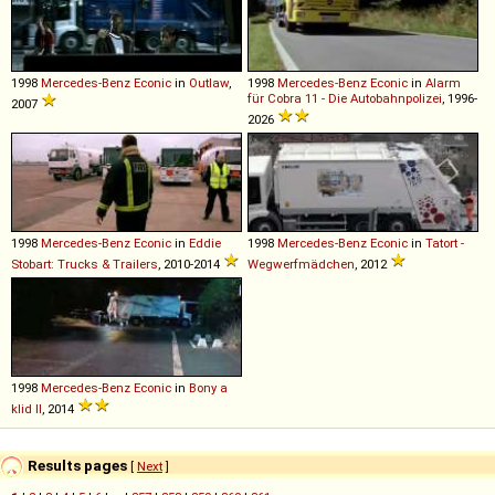
1998
Mercedes-Benz
Econic
in
Outlaw
,
1998
Mercedes-Benz
Econic
in
Alarm
für Cobra 11 - Die Autobahnpolizei
, 1996-
2007
2026
1998
Mercedes-Benz
Econic
in
Eddie
1998
Mercedes-Benz
Econic
in
Tatort -
Stobart: Trucks & Trailers
, 2010-2014
Wegwerfmädchen
, 2012
1998
Mercedes-Benz
Econic
in
Bony a
klid II
, 2014
Results pages
[
Next
]