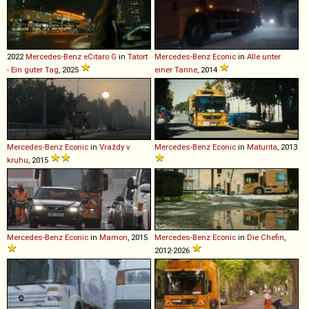
2022
Mercedes-Benz
eCitaro
G
in
Tatort
Mercedes-Benz
Econic
in
Alle unter
- Ein guter Tag
, 2025
einer Tanne
, 2014
Mercedes-Benz
Econic
in
Vraždy v
Mercedes-Benz
Econic
in
Maturita
, 2013
kruhu
, 2015
Mercedes-Benz
Econic
in
Mamon
, 2015
Mercedes-Benz
Econic
in
Die Chefin
,
2012-2026