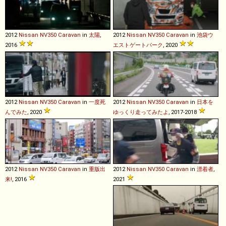
2012
Nissan
NV350
Caravan
in
太陽
,
2012
Nissan
NV350
Caravan
in
池袋ウ
2016
エストゲートパーク
, 2020
2012
Nissan
NV350
Caravan
in
一度死
2012
Nissan
NV350
Caravan
in
日本を
んでみた
, 2020
ゆっくり走ってみたよ
, 2017-2018
2012
Nissan
NV350
Caravan
in
重版出
2012
Nissan
NV350
Caravan
in
漂着者
,
来!
, 2016
2021