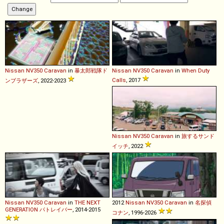
Nissan
NV350
Caravan
in
暴太郎戦隊ド
Nissan
NV350
Caravan
in
When Duty
Calls
, 2017
ンブラザーズ
, 2022-2023
Nissan
NV350
Caravan
in
旅するサンド
イッチ
, 2022
Nissan
NV350
Caravan
in
THE NEXT
2012
Nissan
NV350
Caravan
in
名探偵
GENERATION パトレイバー
, 2014-2015
コナン
, 1996-2026