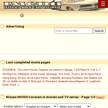
☰
Advertising
Last completed movie pages
日日好食光
;
The Last House
;
Парень из нашего города
;
7 ประจัญบาน ภาค 2
;
7
ประจัญบาน
;
Detention of the Dead
;
Selvaggi
;
The Dink
;
75 ans de la ligne Paris -
Hong-Kong
;
50 ans de la ligne Paris - Papeete
;
Антоша Рыбкин
;
San Babila ore
20: un delitto inutile
;
A Stranger in Paradise
;
Боевой киносборник 9
;
Loophole
;
(
view more...
)
Nissan NV350 Caravan in movies and TV series - Page 1/3
[
Next
]
Display options: