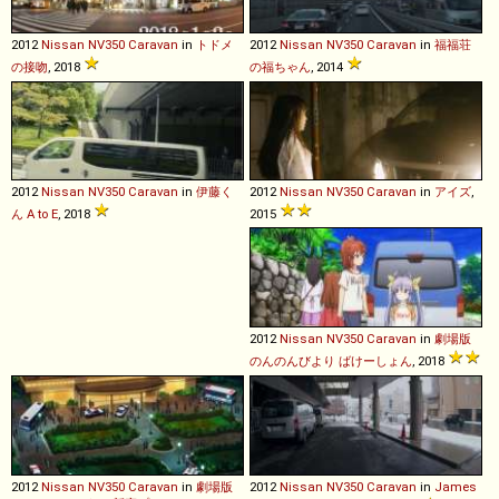
2012
Nissan
NV350
Caravan
in
トドメ
2012
Nissan
NV350
Caravan
in
福福荘
の接吻
, 2018
の福ちゃん
, 2014
2012
Nissan
NV350
Caravan
in
伊藤く
2012
Nissan
NV350
Caravan
in
アイズ
,
ん A to E
, 2018
2015
2012
Nissan
NV350
Caravan
in
劇場版
のんのんびより ばけーしょん
, 2018
2012
Nissan
NV350
Caravan
in
劇場版
2012
Nissan
NV350
Caravan
in
James