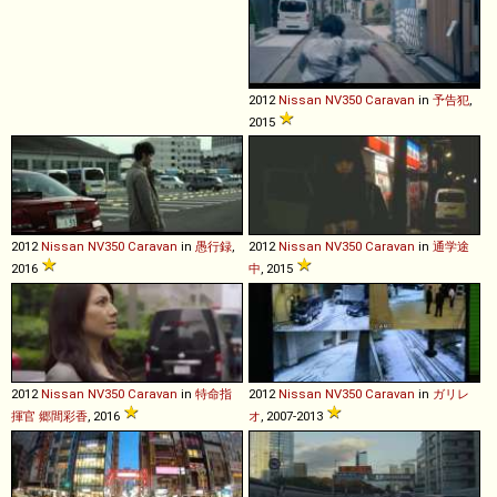
2012
Nissan
NV350
Caravan
in
予告犯
,
2015
2012
Nissan
NV350
Caravan
in
愚行録
,
2012
Nissan
NV350
Caravan
in
通学途
2016
中
, 2015
2012
Nissan
NV350
Caravan
in
特命指
2012
Nissan
NV350
Caravan
in
ガリレ
揮官 郷間彩香
, 2016
オ
, 2007-2013