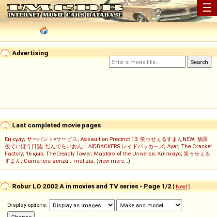
☰
Advertising
Last completed movie pages
Ең сұлу
;
サーバント×サービス
;
Assault on Precinct 13
;
笑ゥせぇるすまんNEW
;
放課
後ていぼう日誌
;
だんでらいおん
;
LAIDBACKERS レイドバッカーズ
;
Ayar
;
The Cracker
Factory
;
16 қыз
;
The Deadly Tower
;
Masters of the Universe
;
Кіллхаус
;
笑ゥせぇる
すまん
;
Cameriera senza... malizia
; (
view more...
)
Robur LO 2002 A in movies and TV series - Page 1/2
[
Next
]
Display options: