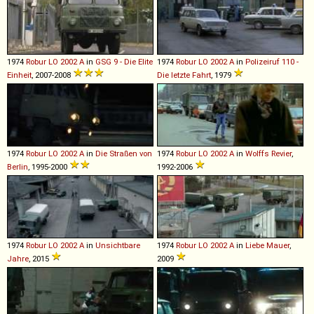
1974
Robur
LO
2002
A
in
GSG 9 - Die Elite
1974
Robur
LO
2002
A
in
Polizeiruf 110 -
Einheit
, 2007-2008
Die letzte Fahrt
, 1979
1974
Robur
LO
2002
A
in
Die Straßen von
1974
Robur
LO
2002
A
in
Wolffs Revier
,
Berlin
, 1995-2000
1992-2006
1974
Robur
LO
2002
A
in
Unsichtbare
1974
Robur
LO
2002
A
in
Liebe Mauer
,
Jahre
, 2015
2009