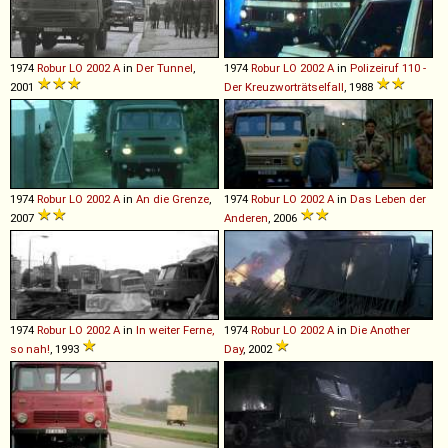
1974
Robur
LO
2002
A
in
Der Tunnel
,
1974
Robur
LO
2002
A
in
Polizeiruf 110 -
2001
Der Kreuzworträtselfall
, 1988
1974
Robur
LO
2002
A
in
An die Grenze
,
1974
Robur
LO
2002
A
in
Das Leben der
2007
Anderen
, 2006
1974
Robur
LO
2002
A
in
In weiter Ferne,
1974
Robur
LO
2002
A
in
Die Another
so nah!
, 1993
Day
, 2002