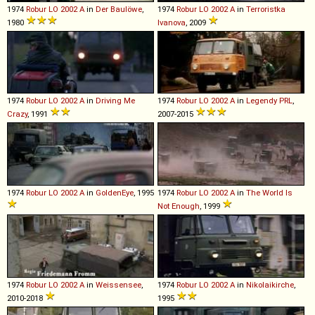
1974
Robur
LO
2002
A
in
Der Baulöwe
,
1974
Robur
LO
2002
A
in
Terroristka
1980
Ivanova
, 2009
1974
Robur
LO
2002
A
in
Driving Me
1974
Robur
LO
2002
A
in
Legendy PRL
,
Crazy
, 1991
2007-2015
1974
Robur
LO
2002
A
in
GoldenEye
, 1995
1974
Robur
LO
2002
A
in
The World Is
Not Enough
, 1999
1974
Robur
LO
2002
A
in
Weissensee
,
1974
Robur
LO
2002
A
in
Nikolaikirche
,
2010-2018
1995