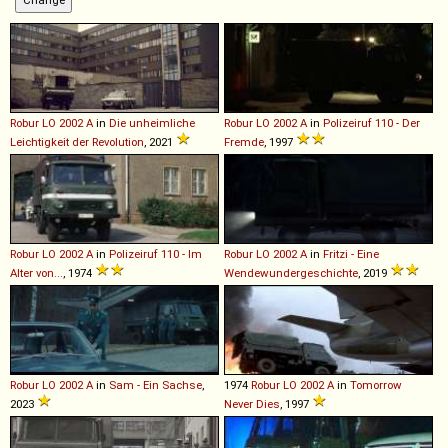
Robur
LO
2002
A
in
Die unheimliche
Robur
LO
2002
A
in
Polizeiruf 110 - Der
Leichtigkeit der Revolution
, 2021
Fremde
, 1997
Robur
LO
2002
A
in
Polizeiruf 110 - Im
Robur
LO
2002
A
in
Fritzi - Eine
Alter von...
, 1974
Wendewundergeschichte
, 2019
Robur
LO
2002
A
in
Sam - Ein Sachse
,
1974
Robur
LO
2002
A
in
Tomorrow
2023
Never Dies
, 1997