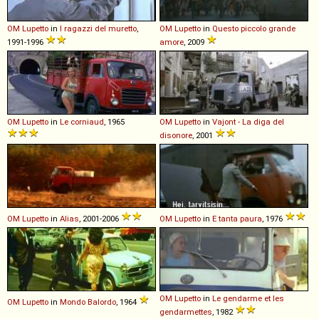
OM
Lupetto
in
I ragazzi del muretto
,
OM
Lupetto
in
Questo piccolo grande
1991-1996
amore
, 2009
OM
Lupetto
in
Le corniaud
, 1965
OM
Lupetto
in
Vajont - La diga del
disonore
, 2001
OM
Lupetto
in
Alias
, 2001-2006
OM
Lupetto
in
E tanta paura
, 1976
OM
Lupetto
in
Le gendarme et les
OM
Lupetto
in
Mondo Balordo
, 1964
gendarmettes
, 1982