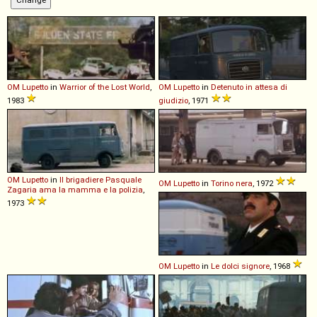
OM
Lupetto
in
Warrior of the Lost World
,
OM
Lupetto
in
Detenuto in attesa di
1983
giudizio
, 1971
OM
Lupetto
in
Il brigadiere Pasquale
OM
Lupetto
in
Torino nera
, 1972
Zagaria ama la mamma e la polizia
,
1973
OM
Lupetto
in
Le dolci signore
, 1968