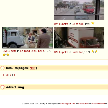
OM
Lupetto
in
Le casse
, 1971
OM
Lupetto
in
La moglie più bella
, 1970
OM
Lupetto
in
Farfallon
, 1974
Results pages
[
Next
]
1
|
2
|
3
|
4
Advertising
© 2004-2026 IMCDb.org — Managed by
Controgest SRL
—
Contact us
—
Privacy policy
—