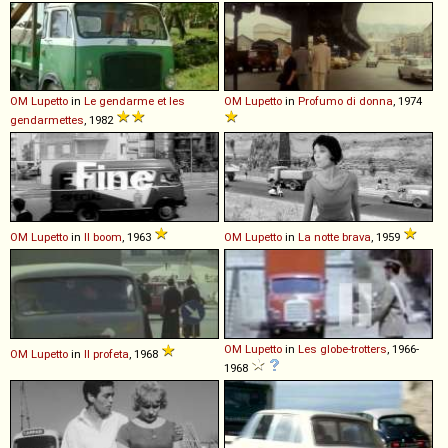
OM
Lupetto
in
Le gendarme et les
OM
Lupetto
in
Profumo di donna
, 1974
gendarmettes
, 1982
OM
Lupetto
in
Il boom
, 1963
OM
Lupetto
in
La notte brava
, 1959
OM
Lupetto
in
Les globe-trotters
, 1966-
OM
Lupetto
in
Il profeta
, 1968
1968