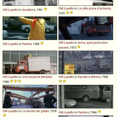
OM
Lupetto
in
La città gioca d'azzardo
,
OM
Lupetto
in
Accattone
, 1961
1975
OM
Lupetto
in
Anna, quel particolare
OM
Lupetto
in
Partner
, 1968
piacere
, 1973
OM
Lupetto
in
Una vacanza bestiale
,
OM
Lupetto
in
Banditi a Milano
, 1968
1980
OM
Lupetto
in
La banda del gobbo
, 1978
OM
Lupetto
in
Perdono
, 1966