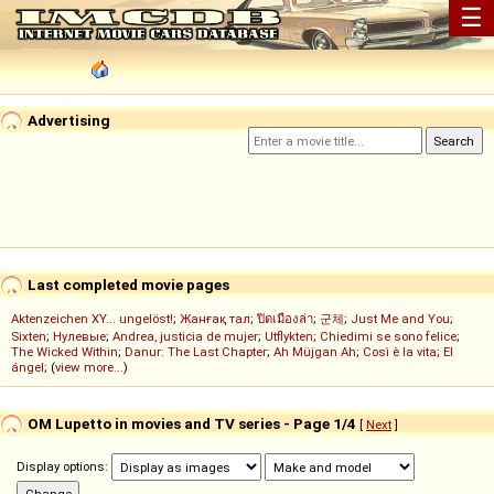
☰
Advertising
Last completed movie pages
Aktenzeichen XY... ungelöst!
;
Жанғақ тал
;
ปิดเมืองล่า
;
군체
;
Just Me and You
;
Sixten
;
Нулевые
;
Andrea, justicia de mujer
;
Utflykten
;
Chiedimi se sono felice
;
The Wicked Within
;
Danur: The Last Chapter
;
Ah Müjgan Ah
;
Così è la vita
;
El
ángel
; (
view more...
)
OM Lupetto in movies and TV series - Page 1/4
[
Next
]
Display options: