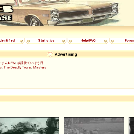
dentified
Statistics
Help/FAQ
Foru
Advertising
すまんNEW
;
放課後ていぼう日
з
;
The Deadly Tower
;
Masters