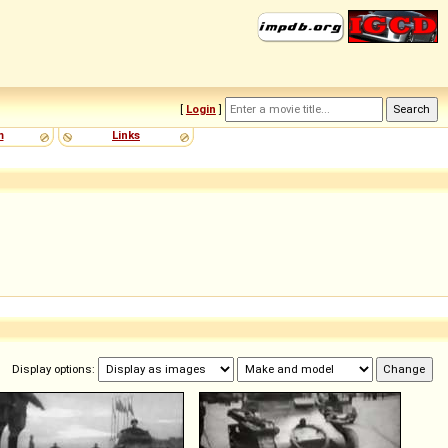
[
Login
]
m
Links
Display options: