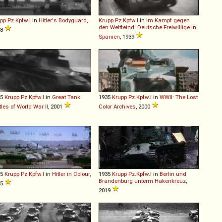
pp
Pz
.
Kpfw
.
I
in
Hitler's Bodyguard
,
Krupp
Pz
.
Kpfw
.
I
in
Im Kampf gegen
den Weltfeind: Deutsche Freiwillige in
08
Spanien
, 1939
35
Krupp
Pz
.
Kpfw
.
I
in
Great Tank
1935
Krupp
Pz
.
Kpfw
.
I
in
WWII: The Lost
tles of World War II
, 2001
Color Archives
, 2000
35
Krupp
Pz
.
Kpfw
.
I
in
Hitler in Colour
,
1935
Krupp
Pz
.
Kpfw
.
I
in
Berlin und
Brandenburg unterm Hakenkreuz
,
05
2019