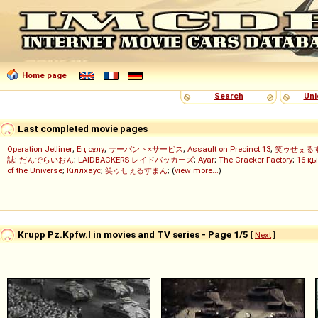
Home page
Search
Uni
Last completed movie pages
Operation Jetliner
;
Ең сұлу
;
サーバント×サービス
;
Assault on Precinct 13
;
笑ゥせぇる
誌
;
だんでらいおん
;
LAIDBACKERS レイドバッカーズ
;
Ayar
;
The Cracker Factory
;
16 қы
of the Universe
;
Кіллхаус
;
笑ゥせぇるすまん
; (
view more...
)
Krupp Pz.Kpfw.I in movies and TV series - Page 1/5
[
Next
]