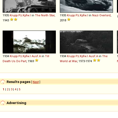
1935
Krupp
Pz
.
Kpfw
.
I
in
The North Star
,
1935
Krupp
Pz
.
Kpfw
.
I
in
Nazi Overlord
,
1943
2018
1934
Krupp
Pz
.
Kpfw
.
I
Ausf
.
A
in
Till
1934
Krupp
Pz
.
Kpfw
.
I
Ausf
.
A
in
The
Death Us Do Part
, 1969
World at War
, 1973-1974
Results pages
[
Next
]
1
|
2
|
3
|
4
|
5
Advertising