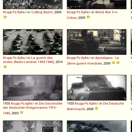
Krupp
Pz
.
Kpfw
.
I
in
Cutting Room!
, 2004
Krupp
Pz
.
Kpfw
.
I
in
World War II in
Colour
, 2009
Krupp
Pz
.
Kpfw
.
I
in
La guerre des
Krupp
Pz
.
Kpfw
.
I
in
Apocalypse - La
ondes (Radio Londres 1943-1944)
, 2014
2ème guerre mondiale
, 2009
1935
Krupp
Pz
.
kpfw
.
I
in
Die Geschichte
1935
Krupp
Pz
.
Kpfw
.
I
in
Die Deutsche
der deutschen Kriegsmarine 1914 -
Wehrmacht
, 2008
1945
, 2003