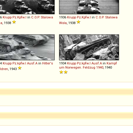
36
Krupp
Pz
.
Kpfw
.
I
in
C.O.P. Stalowa
1936
Krupp
Pz
.
Kpfw
.
I
in
C.O.P. Stalowa
la
, 1938
Wola
, 1938
34
Krupp
Pz
.
kpfw
.
I
Ausf
.
A
in
Hitler's
1934
Krupp
Pz
.
kpfw
.
I
Ausf
.
A
in
Kampf
um Norwegen. Feldzug 1940
, 1940
ldren
, 1943