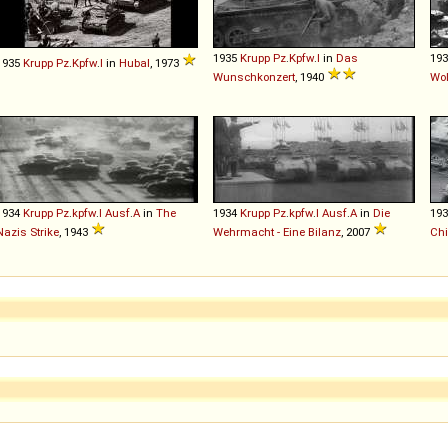
1935
Krupp
Pz
.
Kpfw
.
I
in
Das
19
1935
Krupp
Pz
.
Kpfw
.
I
in
Hubal
, 1973
Wunschkonzert
, 1940
Wo
1934
Krupp
Pz
.
kpfw
.
I
Ausf
.
A
in
The
1934
Krupp
Pz
.
kpfw
.
I
Ausf
.
A
in
Die
19
Nazis Strike
, 1943
Wehrmacht - Eine Bilanz
, 2007
Chi