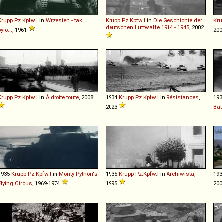
Krupp
Pz
.
Kpfw
.
I
in
Wrzesien - tak
Krupp
Pz
.
Kpfw
.
I
in
Die Geschichte der
Kru
deutschen Luftwaffe 1914 - 1945
, 2002
bylo...
, 1961
20
Krupp
Pz
.
Kpfw
.
I
in
À droite toute
, 2008
1934
Krupp
Pz
.
Kpfw
.
I
in
Résistances
,
19
2023
Bat
1935
Krupp
Pz
.
Kpfw
.
I
in
Monty Python's
1935
Krupp
Pz
.
Kpfw
.
I
in
Archiwista
,
19
Flying Circus
, 1969-1974
1995
20