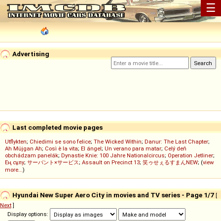
☰
Advertising
Last completed movie pages
Utflykten
;
Chiedimi se sono felice
;
The Wicked Within
;
Danur: The Last Chapter
;
Ah Müjgan Ah
;
Così è la vita
;
El ángel
;
Un verano para matar
;
Celý deň
obchádzam panelák
;
Dynastie Knie: 100 Jahre Nationalcircus
;
Operation Jetliner
;
Ең сұлу
;
サーバント×サービス
;
Assault on Precinct 13
;
笑ゥせぇるすまんNEW
; (
view
more...
)
Hyundai New Super Aero City in movies and TV series - Page 1/7
[
Next
]
Display options: