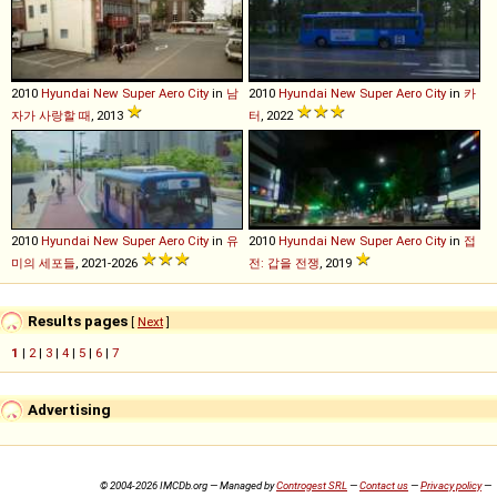
2010
Hyundai
New
Super
Aero
City
in
남
2010
Hyundai
New
Super
Aero
City
in
카
자가 사랑할 때
, 2013
터
, 2022
2010
Hyundai
New
Super
Aero
City
in
유
2010
Hyundai
New
Super
Aero
City
in
접
미의 세포들
, 2021-2026
전: 갑을 전쟁
, 2019
Results pages
[
Next
]
1
|
2
|
3
|
4
|
5
|
6
|
7
Advertising
© 2004-2026 IMCDb.org — Managed by
Controgest SRL
—
Contact us
—
Privacy policy
—