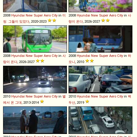
2008
Hyundai
New
Super
Aero
City
in
미
2008
Hyundai
New
Super
Aero
City
in
사
씽: 그들이 있었다
, 2020-2023
랑이 온다
, 2026-2027
2008
Hyundai
New
Super
Aero
City
in
사
2008
Hyundai
New
Super
Aero
City
in
하
랑이 온다
, 2026-2027
모니
, 2010
2010
Hyundai
New
Super
Aero
City
in
별
2010
Hyundai
New
Super
Aero
City
in
백
에서 온 그대
, 2013-2014
두산
, 2019