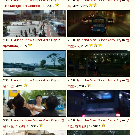
2010
Hyundai
New
Super
Aero
City
in
2010
Hyundai
New
Super
Aero
City
in
지
The Mongolian Connection
, 2019
옥
, 2021-2026
2010
Hyundai
New
Super
Aero
City
in
2010
Hyundai
New
Super
Aero
City
in
범
#jesuislà
, 2019
죄도시2
, 2022
2010
Hyundai
New
Super
Aero
City
in
낙
2010
Hyundai
New
Super
Aero
City
in
범
원의 밤
, 2021
죄도시
, 2017
2010
Hyundai
New
Super
Aero
City
in
힘
2010
Hyundai
New
Super
Aero
City
in
우
을 내요, 미스터 리
, 2019
리는 형제입니다
, 2014