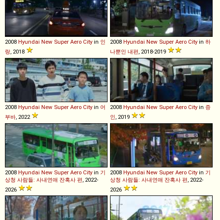
2008
Hyundai
New
Super
Aero
City
in
인
2008
Hyundai
New
Super
Aero
City
in
하
랑
, 2018
나뿐인 내편
, 2018-2019
2008
Hyundai
New
Super
Aero
City
in
어
2008
Hyundai
New
Super
Aero
City
in
증
부바
, 2022
인
, 2019
2008
Hyundai
New
Super
Aero
City
in
기
2008
Hyundai
New
Super
Aero
City
in
기
상청 사람들: 사내연애 잔혹사 편
, 2022-
상청 사람들: 사내연애 잔혹사 편
, 2022-
2026
2026