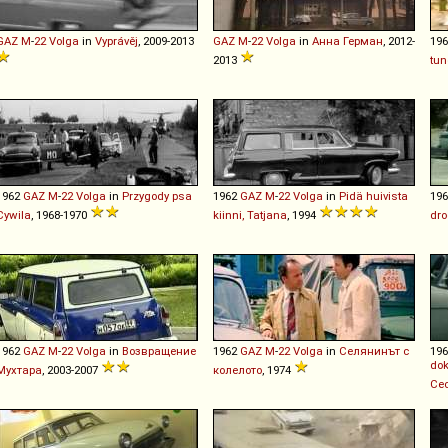
GAZ
M
-
22
Volga
in
Vyprávěj
, 2009-2013
GAZ
M
-
22
Volga
in
Анна Герман
, 2012-
19
2013
tu
1962
GAZ
M
-
22
Volga
in
Przygody psa
1962
GAZ
M
-
22
Volga
in
Pidä huivista
19
Cywila
, 1968-1970
kiinni, Tatjana
, 1994
dro
1962
GAZ
M
-
22
Volga
in
Возвращение
1962
GAZ
M
-
22
Volga
in
Селянинът с
19
dok
Мухтара
, 2003-2007
колелото
, 1974
Ce