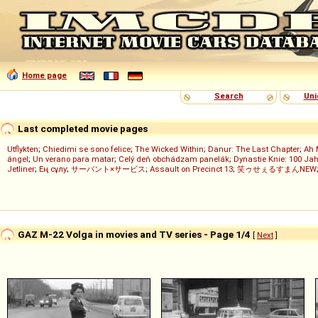
Home page
Search
Uni
Last completed movie pages
Utflykten
;
Chiedimi se sono felice
;
The Wicked Within
;
Danur: The Last Chapter
;
Ah 
ángel
;
Un verano para matar
;
Celý deň obchádzam panelák
;
Dynastie Knie: 100 Jah
Jetliner
;
Ең сұлу
;
サーバント×サービス
;
Assault on Precinct 13
;
笑ゥせぇるすまんNEW
GAZ M-22 Volga in movies and TV series - Page 1/4
[
Next
]