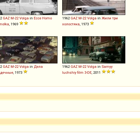
62
GAZ
M
-
22
Volga
in
Ecce Homo
1962
GAZ
M
-
22
Volga
in
Жили три
molka
, 1969
холостяка
, 1973
62
GAZ
M
-
22
Volga
in
Дела
1962
GAZ
M
-
22
Volga
in
Samyy
рдечные
, 1973
luchshiy film 3-DE
, 2011