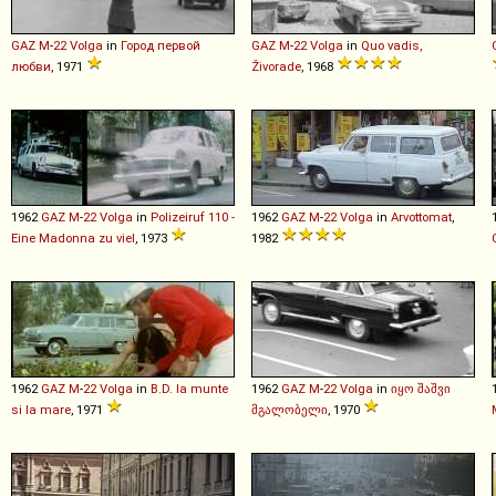
GAZ
M
-
22
Volga
in
Город первой
GAZ
M
-
22
Volga
in
Quo vadis,
любви
, 1971
Živorade
, 1968
1962
GAZ
M
-
22
Volga
in
Polizeiruf 110 -
1962
GAZ
M
-
22
Volga
in
Arvottomat
,
Eine Madonna zu viel
, 1973
1982
1962
GAZ
M
-
22
Volga
in
B.D. la munte
1962
GAZ
M
-
22
Volga
in
იყო შაშვი
si la mare
, 1971
მგალობელი
, 1970