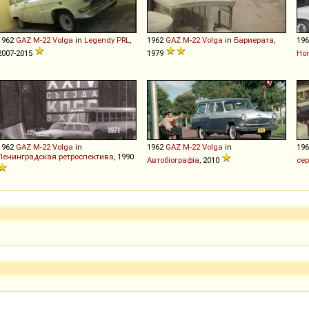
1962
GAZ
M
-
22
Volga
in
Legendy PRL
,
1962
GAZ
M
-
22
Volga
in
Бариерата
,
19
2007-2015
1979
Ho
1962
GAZ
M
-
22
Volga
in
1962
GAZ
M
-
22
Volga
in
19
Ленинградская ретроспектива
, 1990
Автобіографіа
, 2010
се