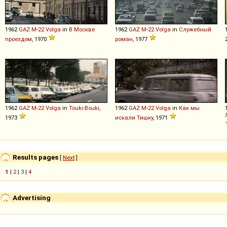
1962
GAZ
M
-
22
Volga
in
В Москве
1962
GAZ
M
-
22
Volga
in
Служебный
проездом
, 1970
роман
, 1977
1962
GAZ
M
-
22
Volga
in
Touki-Bouki
,
1962
GAZ
M
-
22
Volga
in
Как мы
1973
искали Тишку
, 1971
Results pages
[
Next
]
1
|
2
|
3
|
4
Advertising