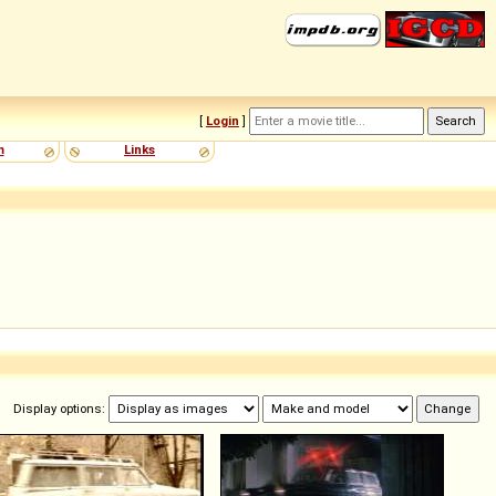
[
Login
]
m
Links
Display options: