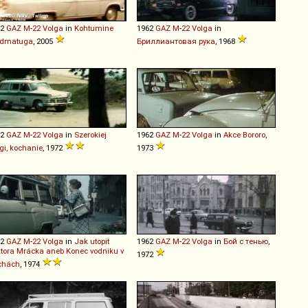
62
GAZ
M
-
22
Volga
in
Kohtumine
1962
GAZ
M
-
22
Volga
in
ndmatuga
, 2005
Бриллиантовая рука
, 1968
62
GAZ
M
-
22
Volga
in
Szerokiej
1962
GAZ
M
-
22
Volga
in
Akce Bororo
,
gi, kochanie
, 1972
1973
62
GAZ
M
-
22
Volga
in
Jak utopit
1962
GAZ
M
-
22
Volga
in
Бой с тенью
,
tora Mrácka aneb Konec vodniku v
1972
chách
, 1974