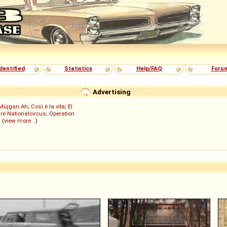
dentified
Statistics
Help/FAQ
Foru
Advertising
Müjgan Ah
;
Così è la vita
;
El
re Nationalcircus
;
Operation
; (
view more...
)