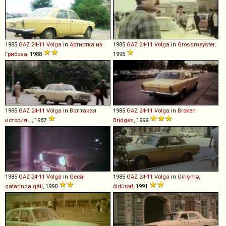
1985
GAZ
24
-
11
Volga
in
Артистка из
1985
GAZ
24
-
11
Volga
in
Grossmeýster
,
Грибова
, 1988
1995
1985
GAZ
24
-
11
Volga
in
Вот такая
1985
GAZ
24
-
11
Volga
in
Broken
история...
, 1987
Bridges
, 1999
1985
GAZ
24
-
11
Volga
in
Gecä
1985
GAZ
24
-
11
Volga
in
Girişmə,
qatarinda qätl
, 1990
öldürər!
, 1991