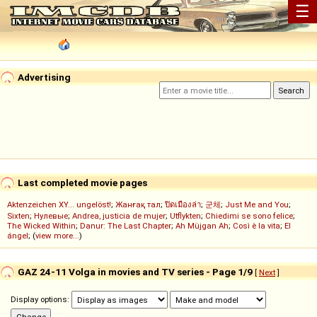
☰
Advertising
Last completed movie pages
Aktenzeichen XY... ungelöst!
;
Жанғақ тал
;
ปิดเมืองล่า
;
군체
;
Just Me and You
;
Sixten
;
Нулевые
;
Andrea, justicia de mujer
;
Utflykten
;
Chiedimi se sono felice
;
The Wicked Within
;
Danur: The Last Chapter
;
Ah Müjgan Ah
;
Così è la vita
;
El
ángel
; (
view more...
)
GAZ 24-11 Volga in movies and TV series - Page 1/9
[
Next
]
Display options: