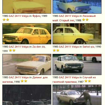
1985
GAZ
24
-
11
Volga
in
Фуфло
, 1989
1985
GAZ
24
-
11
Volga
in
Ласковый
май: Старый лес
, 1988
1985
GAZ
24
-
11
Volga
in
Za den do
,
1985
GAZ
24
-
11
Volga
in
Sahid qiz
, 1990
1991
1985
GAZ
24
-
11
Volga
in
Допинг для
1985
GAZ
24
-
11
Volga
in
Случай из
ангелов
, 1990
газетной практики
, 1987