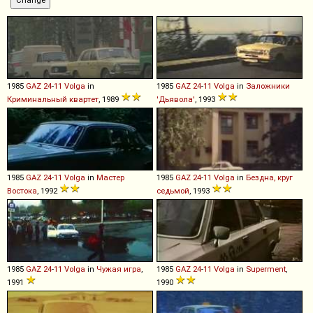
1985
GAZ
24
-
11
Volga
in
1985
GAZ
24
-
11
Volga
in
Заложники
Криминальный квартет
, 1989
'Дьявола'
, 1993
1985
GAZ
24
-
11
Volga
in
Мастер
1985
GAZ
24
-
11
Volga
in
Бездна, круг
Востока
, 1992
седьмой
, 1993
1985
GAZ
24
-
11
Volga
in
Чужая игра
,
1985
GAZ
24
-
11
Volga
in
Superment
,
1991
1990