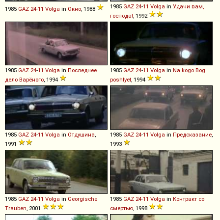
1985
GAZ
24
-
11
Volga
in
Удачи вам,
1985
GAZ
24
-
11
Volga
in
Окно
, 1988
господа!
, 1992
1985
GAZ
24
-
11
Volga
in
Последнее
1985
GAZ
24
-
11
Volga
in
Na kogo Bog
дело Варёного
, 1994
poshlyet
, 1994
1985
GAZ
24
-
11
Volga
in
Отдушина
,
1985
GAZ
24
-
11
Volga
in
Предсказание
,
1991
1993
1985
GAZ
24
-
11
Volga
in
Georgische
1985
GAZ
24
-
11
Volga
in
Контракт со
Trauben
, 2001
смертью
, 1998