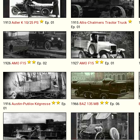
1913
Adler
K
10
/
25
PS
Ep. 01
1915
Allis-Chalmers
Tractor
Truck
Ep. 01
1926
AMO
F15
Ep. 02
1927
AMO
F15
Ep. 01
1916
Austin-Putilov
Kégresse
Ep.
1966
BAZ
135
MB
Ep. 06
01