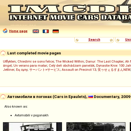
Home page
Search
Uni
Last completed movie pages
Utflykten
;
Chiedimi se sono felice
;
The Wicked Within
;
Danur: The Last Chapter
;
Ah 
ángel
;
Un verano para matar
;
Celý deň obchádzam panelák
;
Dynastie Knie: 100 Jah
Jetliner
;
Ең сұлу
;
サーバント×サービス
;
Assault on Precinct 13
;
笑ゥせぇるすまんNEW
Автомобили в погонах (Cars in Epaulets),
Documentary, 2009
Also known as:
Avtomobili v pogonakh