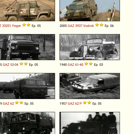
Z
33251
Yeger
Ep. 05
2005
GAZ
3937
Vodnik
Ep. 06
75
GAZ
52
-
04
Ep. 05
1940
GAZ
61
-
40
Ep. 03
59
GAZ
62
Ep. 05
1957
GAZ
62
P
Ep. 05