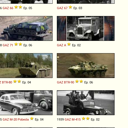
66
GAZ
66
Ep. 05
GAZ
67
Ep. 03
68
GAZ
71
Ep. 06
GAZ
A
Ep. 02
Z
BTR
-
80
Ep. 04
GAZ
BTR
-
90
Ep. 06
45
GAZ
M
-
20
Pobeda
Ep. 04
1939
GAZ
M
-
415
Ep. 02