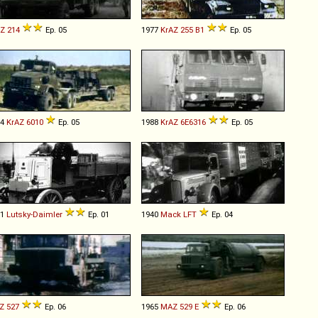
AZ
214
Ep. 05
1977
KrAZ
255
B1
Ep. 05
84
KrAZ
6010
Ep. 05
1988
KrAZ
6E6316
Ep. 05
01
Lutsky-Daimler
Ep. 01
1940
Mack
LFT
Ep. 04
Z
527
Ep. 06
1965
MAZ
529
E
Ep. 06