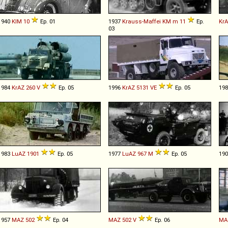
1940
KIM
10
Ep. 01
1937
Krauss-Maffei
KM
m
11
Ep.
Kr
03
1984
KrAZ
260
V
Ep. 05
1996
KrAZ
5131
VE
Ep. 05
19
1983
LuAZ
1901
Ep. 05
1977
LuAZ
967
M
Ep. 05
19
1957
MAZ
502
Ep. 04
MAZ
502
V
Ep. 06
MA