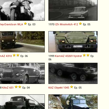
ley-Davidson
WLA
Ep. 03
1970
IZh
Moskvitch
412
Ep. 05
mAZ
4310
Ep. 06
1999
KamAZ
43269
Vystrel
Ep.
06
58
KAvZ
651
Ep. 04
KAZ
Obyekt
1045
Ep. 05