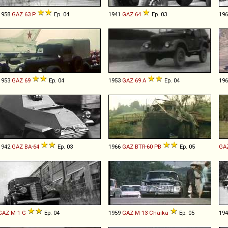
1958
GAZ
63
P
Ep. 04
1941
GAZ
64
Ep. 03
19
1953
GAZ
69
Ep. 04
1953
GAZ
69
A
Ep. 04
19
1942
GAZ
BA
-
64
Ep. 03
1966
GAZ
BTR
-
60
PB
Ep. 05
GA
GAZ
M
-
1
G
Ep. 04
1959
GAZ
M
-
13
Chaika
Ep. 05
19