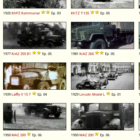
1925
KhPZ
Kommunar
Ep. 03
KhTZ
T
-
125
Ep. 05
1977
KrAZ
255
B1
Ep. 05
1981
KrAZ
260
Ep. 05
1939
Laffly
V
15
T
Ep. 04
1929
Lincoln
Model
L
Ep. 01
1950
MAZ
200
Ep. 06
1950
MAZ
200
Ep. 06