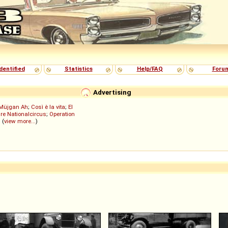
dentified
Statistics
Help/FAQ
Foru
Advertising
Müjgan Ah
;
Così è la vita
;
El
re Nationalcircus
;
Operation
; (
view more...
)