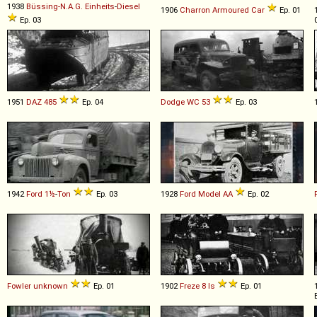
1938
Büssing-N.A.G.
Einheits
-
Diesel
1906
Charron
Armoured
Car
Ep. 01
Ep. 03
1951
DAZ
485
Ep. 04
Dodge
WC
53
Ep. 03
1942
Ford
1½
-
Ton
Ep. 03
1928
Ford
Model
AA
Ep. 02
Fowler
unknown
Ep. 01
1902
Freze
8
ls
Ep. 01