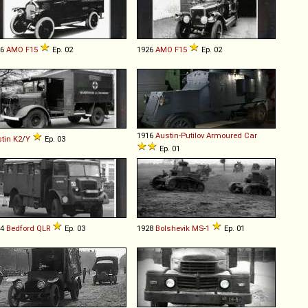
26
AMO
F15
Ep. 02
1926
AMO
F15
Ep. 02
1916
Austin-Putilov
Armoured
Car
tin
K2
/
Y
Ep. 03
Ep. 01
44
Bedford
QLR
Ep. 03
1928
Bolshevik
MS
-
1
Ep. 01