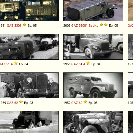
1981
GAZ
3301
Ep. 05
2003
GAZ
33081
Sadko
Ep. 05
GA
GAZ
51
A
Ep. 04
1956
GAZ
51
A
Ep. 04
19
1939
GAZ
62
Ep. 03
1952
GAZ
62
Ep. 05
19