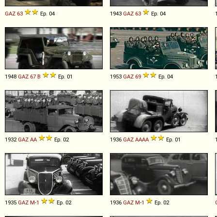
GAZ
63
Ep. 04
1943
GAZ
63
Ep. 04
1948
GAZ
67
B
Ep. 01
1953
GAZ
69
Ep. 04
1932
GAZ
AA
Ep. 02
1936
GAZ
AAAA
Ep. 01
1935
GAZ
M
-
1
Ep. 02
1936
GAZ
M
-
1
Ep. 02