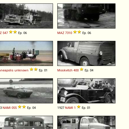
Z
547
Ep. 06
MAZ
7310
Ep. 06
neapolis
unknown
Ep. 01
Moskvitch
400
Ep. 04
53
NAMI
055
Ep. 04
1927
NAMI
1
Ep. 01