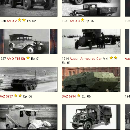
1930
AMO
2
Ep. 02
1931
AMO
3
Ep. 02
19
1927
AMO
F15
Sh
Ep. 01
1914
Austin
Armoured
Car
MkI
Aus
Ep. 01
BAZ
5937
Ep. 06
BAZ
6994
Ep. 06
19