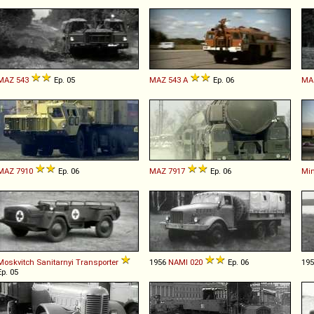
MAZ
543
Ep. 05
MAZ
543
A
Ep. 06
MA
MAZ
7910
Ep. 06
MAZ
7917
Ep. 06
Min
Moskvitch
Sanitarnyi
Transporter
1956
NAMI
020
Ep. 06
19
Ep. 05