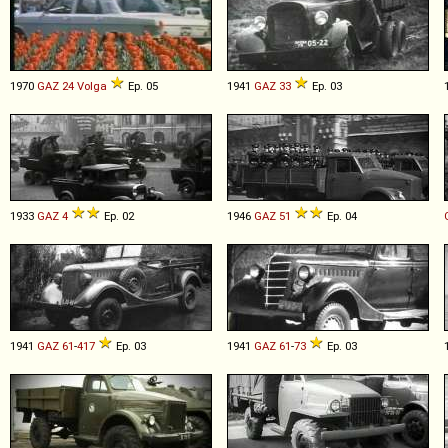
1970
GAZ
24
Volga
Ep. 05
1941
GAZ
33
Ep. 03
1933
GAZ
4
Ep. 02
1946
GAZ
51
Ep. 04
1941
GAZ
61
-
417
Ep. 03
1941
GAZ
61
-
73
Ep. 03