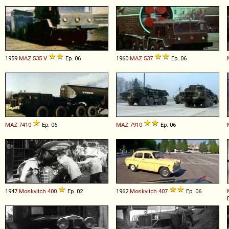
1959
MAZ
535
V
Ep. 06
1960
MAZ
537
Ep. 06
MAZ
7410
Ep. 06
MAZ
7910
Ep. 06
1947
Moskvitch
400
Ep. 02
1962
Moskvitch
407
Ep. 06