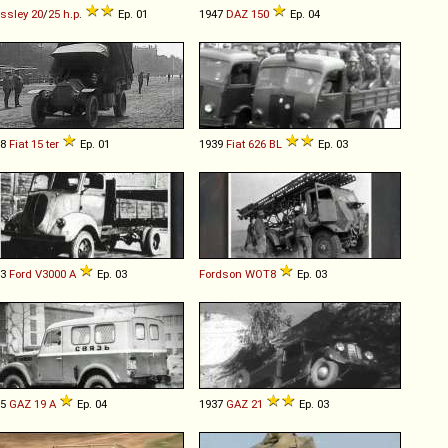
ssley
20
/
25
h
.
p
.
Ep. 01
1947
DAZ
150
Ep. 04
18
Fiat
15
ter
Ep. 01
1939
Fiat
626
BL
Ep. 03
43
Ford
V3000
A
Ep. 03
Fordson
WOT8
Ep. 03
55
GAZ
19
A
Ep. 04
1937
GAZ
21
Ep. 03