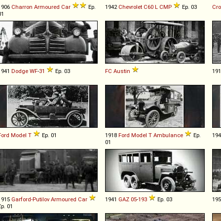
1906
Charron
Armoured
Car
Ep.
1942
Chevrolet
C60
L
CMP
Ep. 03
Cro
01
1941
Dodge
WF
-
31
Ep. 03
FC Austin
19
Ford
Model
T
Ep. 01
1918
Ford
Model
T
Ambulance
Ep.
19
01
1915
Garford-Putilov
Armoured
Car
1941
GAZ
05
-
193
Ep. 03
19
Ep. 01