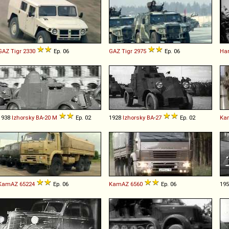
GAZ
Tigr
2330
Ep. 06
GAZ
Tigr
2975
Ep. 06
Har
1938
Izhorsky
BA
-
20
M
Ep. 02
1928
Izhorsky
BA
-
27
Ep. 02
Ka
KamAZ
65224
Ep. 06
KamAZ
6560
Ep. 06
19