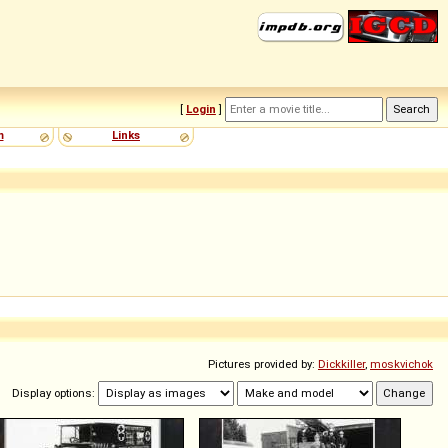
[
Login
]
m
Links
Pictures provided by:
Dickkiller
,
moskvichok
Display options: