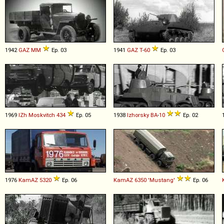
1942
GAZ
MM
Ep. 03
1941
GAZ
T
-
60
Ep. 03
1969
IZh
Moskvitch
434
Ep. 05
1938
Izhorsky
BA
-
10
Ep. 02
1976
KamAZ
5320
Ep. 06
KamAZ
6350
'Mustang'
Ep. 06