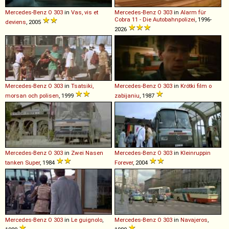
Mercedes-Benz
O
303
in
Vas, vis et
Mercedes-Benz
O
303
in
Alarm für
Cobra 11 - Die Autobahnpolizei
, 1996-
deviens
, 2005
2026
Mercedes-Benz
O
303
in
Tsatsiki,
Mercedes-Benz
O
303
in
Krótki film o
morsan och polisen
, 1999
zabijaniu
, 1987
Mercedes-Benz
O
303
in
Zwei Nasen
Mercedes-Benz
O
303
in
Kleinruppin
tanken Super
, 1984
Forever
, 2004
Mercedes-Benz
O
303
in
Le guignolo
,
Mercedes-Benz
O
303
in
Navajeros
,