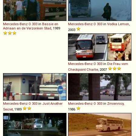
Mercedes-Benz
O
303
in
Bassie en
Mercedes-Benz
O
303
in
Vodka Lemon
,
Adriaan en de Verzonken Stad
, 1989
2003
Mercedes-Benz
O
303
in
Die Frau vom
Checkpoint Charlie
, 2007
Mercedes-Benz
O
303
in
Just Another
Mercedes-Benz
O
303
in
Zmiennicy
,
Secret
, 1989
1986