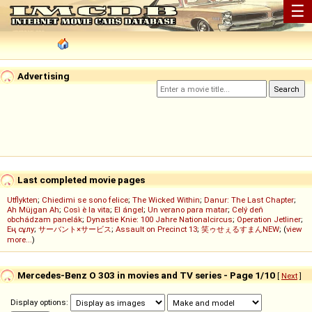
☰
Advertising
Last completed movie pages
Utflykten
;
Chiedimi se sono felice
;
The Wicked Within
;
Danur: The Last Chapter
;
Ah Müjgan Ah
;
Così è la vita
;
El ángel
;
Un verano para matar
;
Celý deň
obchádzam panelák
;
Dynastie Knie: 100 Jahre Nationalcircus
;
Operation Jetliner
;
Ең сұлу
;
サーバント×サービス
;
Assault on Precinct 13
;
笑ゥせぇるすまんNEW
; (
view
more...
)
Mercedes-Benz O 303 in movies and TV series - Page 1/10
[
Next
]
Display options: