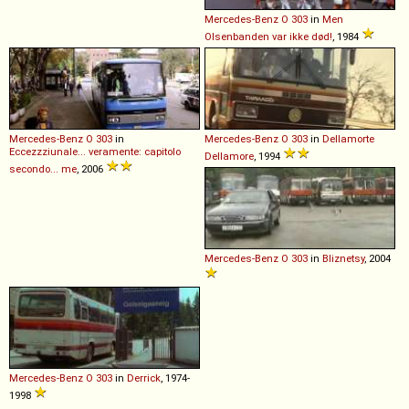
Mercedes-Benz
O
303
in
Men
Olsenbanden var ikke død!
, 1984
Mercedes-Benz
O
303
in
Mercedes-Benz
O
303
in
Dellamorte
Eccezzziunale... veramente: capitolo
Dellamore
, 1994
secondo... me
, 2006
Mercedes-Benz
O
303
in
Bliznetsy
, 2004
Mercedes-Benz
O
303
in
Derrick
, 1974-
1998