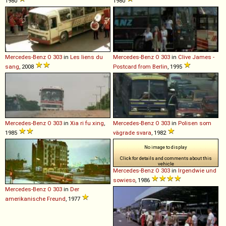
1980
1980
Mercedes-Benz
O
303
in
Les liens du
Mercedes-Benz
O
303
in
Clive James -
sang
, 2008
Postcard from Berlin
, 1995
Mercedes-Benz
O
303
in
Xia ri fu xing
,
Mercedes-Benz
O
303
in
Polisen som
1985
vägrade svara
, 1982
No image to display
Click for details and comments about this
vehicle
Mercedes-Benz
O
303
in
Irgendwie und
sowieso
, 1986
Mercedes-Benz
O
303
in
Der
amerikanische Freund
, 1977