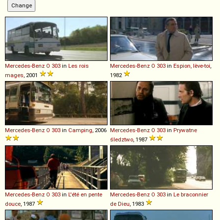
Mercedes-Benz
O
303
in
Les rois
Mercedes-Benz
O
303
in
Espion, lève-toi
,
mages
, 2001
1982
Mercedes-Benz
O
303
in
Camping
, 2006
Mercedes-Benz
O
303
in
Prywatne
śledztwo
, 1987
Mercedes-Benz
O
303
in
L'été en pente
Mercedes-Benz
O
303
in
Le braconnier
douce
, 1987
de Dieu
, 1983