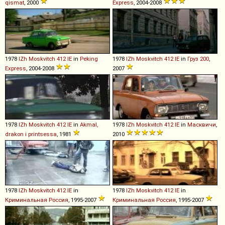
qismat
, 2000
Express
, 2004-2008
1978
IZh
Moskvitch
412
IE
in
Peking
1978
IZh
Moskvitch
412
IE
in
Груз 200
,
Express
, 2004-2008
2007
1978
IZh
Moskvitch
412
IE
in
Akmal,
1978
IZh
Moskvitch
412
IE
in
Масквичи
,
drakon i printsessa
, 1981
2010
1978
IZh
Moskvitch
412
IE
in
1978
IZh
Moskvitch
412
IE
in
Криминальная Россия
, 1995-2007
Криминальная Россия
, 1995-2007