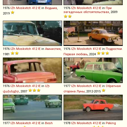
1976
IZh
Moskvitch
412
IE
in
Ведьма
,
1976
IZh
Moskvitch
412
IE
in
При
загадочных обстоятельствах
, 2009
2019
1976
IZh
Moskvitch
412
IE
in
Амнистия
,
1976
IZh
Moskvitch
412
IE
in
Подростки.
1981
Первая любовь
, 2024
1976
IZh
Moskvitch
412
IE
in
Մի
1977
IZh
Moskvitch
412
IE
in
Обратная
վախեցիր
, 2007
сторона Луны
, 2012-2015
1977
IZh
Moskvitch
412
IE
in
Besh
1978
IZh
Moskvitch
412
IE
in
Peking