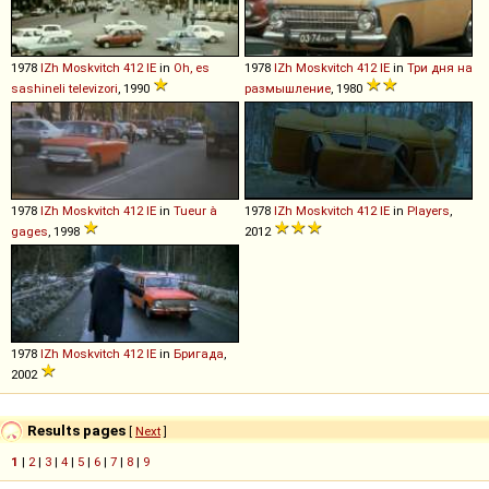
1978
IZh
Moskvitch
412
IE
in
Oh, es
1978
IZh
Moskvitch
412
IE
in
Три дня на
sashineli televizori
, 1990
размышление
, 1980
1978
IZh
Moskvitch
412
IE
in
Tueur à
1978
IZh
Moskvitch
412
IE
in
Players
,
gages
, 1998
2012
1978
IZh
Moskvitch
412
IE
in
Бригада
,
2002
Results pages
[
Next
]
1
|
2
|
3
|
4
|
5
|
6
|
7
|
8
|
9