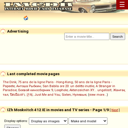
☰
Advertising
Last completed movie pages
The Dink
;
75 ans de la ligne Paris - Hong-Kong
;
50 ans de la ligne Paris -
Papeete
;
Антоша Рыбкин
;
San Babila ore 20: un delitto inutile
;
A Stranger in
Paradise
;
Боевой киносборник 9
;
Loophole
;
Aktenzeichen XY... ungelöst!
;
Жанғақ
тал
;
ปิดเมืองล่า
;
군체
;
Just Me and You
;
Sixten
;
Нулевые
; (
view more...
)
IZh Moskvitch 412 IE in movies and TV series - Page 1/9
[
Next
]
Display options: