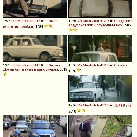
1976
IZh
Moskvitch
412
IE
in
Папа
1976
IZh
Moskvitch
412
IE
in
Следствие
ведут знатоки: Полуденный вор
, 1985
купил автомобиль
, 1984
1976
IZh
Moskvitch
412
IE
in
Овечка
1976
IZh
Moskvitch
412
IE
in
Стажёр
,
Долли была злая и рано умерла
, 2015
1976
1976
IZh
Moskvitch
412
IE
in
莫斯科行动
,
2018