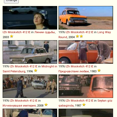
IZh
Moskvitch
412
IE
in
Линии судьбы
,
1976
IZh
Moskvitch
412
IE
in
Long Way
2003
Round
, 2004
1976
IZh
Moskvitch
412
IE
in
Midnight in
1976
IZh
Moskvitch
412
IE
in
Saint Petersburg
, 1996
Предчувствие любви
, 1983
1976
IZh
Moskvitch
412
IE
in
1976
IZh
Moskvitch
412
IE
in
Seytan göz
Исчезнувшая империя
, 2008
qabaginda
, 1987