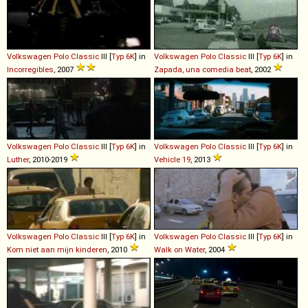
Volkswagen
Polo
Classic
III [
Typ 6K
] in
Volkswagen
Polo
Classic
III [
Typ 6K
] in
Incorregibles
, 2007
Zapada, una comedia beat
, 2002
Volkswagen
Polo
Classic
III [
Typ 6K
] in
Volkswagen
Polo
Classic
III [
Typ 6K
] in
Luther
, 2010-2019
Vehicle 19
, 2013
Volkswagen
Polo
Classic
III [
Typ 6K
] in
Volkswagen
Polo
Classic
III [
Typ 6K
] in
Kom niet aan mijn kinderen
, 2010
Walk on Water
, 2004