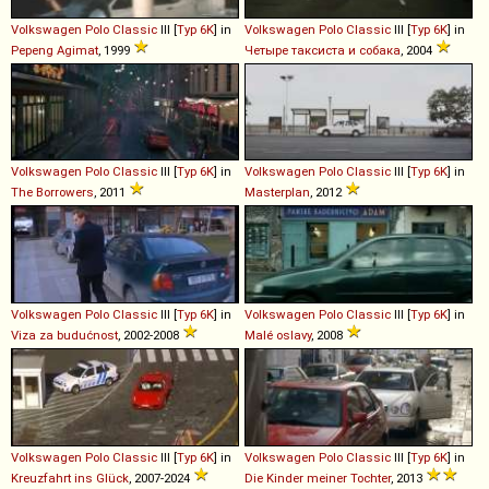
Volkswagen
Polo
Classic
III [
Typ 6K
] in
Volkswagen
Polo
Classic
III [
Typ 6K
] in
Pepeng Agimat
, 1999
Четыре таксиста и собака
, 2004
Volkswagen
Polo
Classic
III [
Typ 6K
] in
Volkswagen
Polo
Classic
III [
Typ 6K
] in
The Borrowers
, 2011
Masterplan
, 2012
Volkswagen
Polo
Classic
III [
Typ 6K
] in
Volkswagen
Polo
Classic
III [
Typ 6K
] in
Viza za budućnost
, 2002-2008
Malé oslavy
, 2008
Volkswagen
Polo
Classic
III [
Typ 6K
] in
Volkswagen
Polo
Classic
III [
Typ 6K
] in
Kreuzfahrt ins Glück
, 2007-2024
Die Kinder meiner Tochter
, 2013