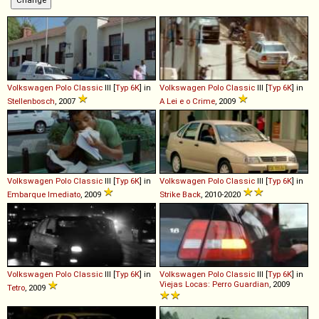
Volkswagen
Polo
Classic
III [
Typ 6K
] in
Volkswagen
Polo
Classic
III [
Typ 6K
] in
Stellenbosch
, 2007
A Lei e o Crime
, 2009
Volkswagen
Polo
Classic
III [
Typ 6K
] in
Volkswagen
Polo
Classic
III [
Typ 6K
] in
Embarque Imediato
, 2009
Strike Back
, 2010-2020
Volkswagen
Polo
Classic
III [
Typ 6K
] in
Volkswagen
Polo
Classic
III [
Typ 6K
] in
Viejas Locas: Perro Guardian
, 2009
Tetro
, 2009