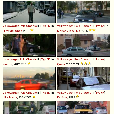
Volkswagen
Polo
Classic
III [
Typ 6K
] in
Volkswagen
Polo
Classic
III [
Typ 6K
] in
El rey del Once
, 2016
Майор и ведьма
, 2016
Volkswagen
Polo
Classic
III [
Typ 6K
] in
Volkswagen
Polo
Classic
III [
Typ 6K
] in
Violetta
, 2012-2015
Çukur
, 2016-2021
Volkswagen
Polo
Classic
III [
Typ 6K
] in
Volkswagen
Polo
Classic
III [
Typ 6K
] in
Villa Maria
, 2004-2005
Kalózok
, 1999