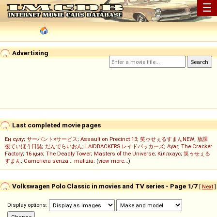
☰
Advertising
Last completed movie pages
Ең сұлу
;
サーバント×サービス
;
Assault on Precinct 13
;
笑ゥせぇるすまんNEW
;
放課
後ていぼう日誌
;
だんでらいおん
;
LAIDBACKERS レイドバッカーズ
;
Ayar
;
The Cracker
Factory
;
16 қыз
;
The Deadly Tower
;
Masters of the Universe
;
Кіллхаус
;
笑ゥせぇる
すまん
;
Cameriera senza... malizia
; (
view more...
)
Volkswagen Polo Classic in movies and TV series - Page 1/7
[
Next
]
Display options: