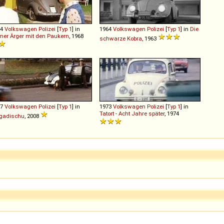
64
Volkswagen
Polizei
[
Typ 1
] in
1964
Volkswagen
Polizei
[
Typ 1
] in
Die
er Ärger mit den Paukern
, 1968
schwarze Kobra
, 1963
67
Volkswagen
Polizei
[
Typ 1
] in
1973
Volkswagen
Polizei
[
Typ 1
] in
Tatort - Acht Jahre später
, 1974
gadischu
, 2008