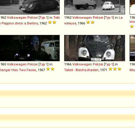
1962
Volkswagen
Polizei
[
Typ 1
] in
Totò
1962
Volkswagen
Polizei
[
Typ 1
] in
La
19
Imm
e Peppino divisi a Berlino
, 1962
voleuse
, 1966
1965
Volkswagen
Polizei
[
Typ 1
] in
1966
Volkswagen
Polizei
[
Typ 1
] in
19
Danger Has Two Faces
, 1967
Tatort - Blechschaden
, 1971
Mo