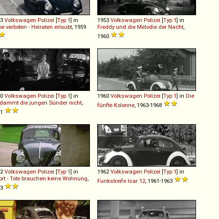
53
Volkswagen
Polizei
[
Typ 1
] in
1953
Volkswagen
Polizei
[
Typ 1
] in
be verboten - Heiraten erlaubt
, 1959
Freddy und die Melodie der Nacht
,
1960
60
Volkswagen
Polizei
[
Typ 1
] in
1960
Volkswagen
Polizei
[
Typ 1
] in
Die
dammt die jungen Sünder nicht
,
fünfte Kolonne
, 1963-1968
61
62
Volkswagen
Polizei
[
Typ 1
] in
1962
Volkswagen
Polizei
[
Typ 1
] in
ort - Tote brauchen keine Wohnung
,
Funkstreife Isar 12
, 1961-1963
73