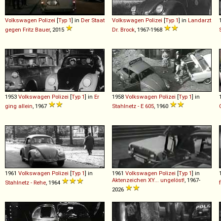
Volkswagen
Polizei
[
Typ 1
] in
Der Staat
Volkswagen
Polizei
[
Typ 1
] in
Landarzt
gegen Fritz Bauer
, 2015
Dr. Brock
, 1967-1968
1953
Volkswagen
Polizei
[
Typ 1
] in
Er
1958
Volkswagen
Polizei
[
Typ 1
] in
ging allein
, 1967
Stahlnetz - E 605
, 1960
1961
Volkswagen
Polizei
[
Typ 1
] in
1961
Volkswagen
Polizei
[
Typ 1
] in
Aktenzeichen XY... ungelöst!
, 1967-
Stahlnetz - Rehe
, 1964
2026