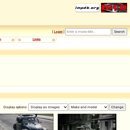
[
Login
]
m
Links
Display options: