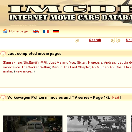
Home page
Search
Uni
Last completed movie pages
Жанғақ тал
;
ปิดเมืองล่า
;
군체
;
Just Me and You
;
Sixten
;
Нулевые
;
Andrea, justicia 
sono felice
;
The Wicked Within
;
Danur: The Last Chapter
;
Ah Müjgan Ah
;
Così è la v
matar
; (
view more...
)
Volkswagen Polizei in movies and TV series - Page 1/2
[
Next
]