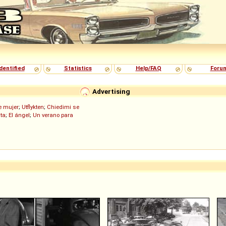
dentified
Statistics
Help/FAQ
Foru
Advertising
de mujer
;
Utflykten
;
Chiedimi se
ita
;
El ángel
;
Un verano para