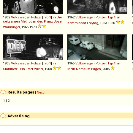
1962
Volkswagen
Polizei
[
Typ 1
] in
Die
1962
Volkswagen
Polizei
[
Typ 1
] in
seltsamen Methoden des Franz Josef
Kommissar Freytag
, 1963-1966
Wanninger
, 1965-1970
1965
Volkswagen
Polizei
[
Typ 1
] in
1965
Volkswagen
Polizei
[
Typ 1
] in
Stahlnetz - Ein Toter zuviel
, 1968
Mein Name ist Eugen
, 2005
Results pages
[
Next
]
1
|
2
Advertising