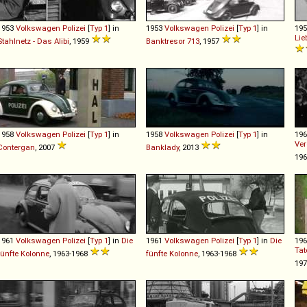
1953
Volkswagen
Polizei
[
Typ 1
] in
1953
Volkswagen
Polizei
[
Typ 1
] in
19
Lie
Stahlnetz - Das Alibi
, 1959
Banktresor 713
, 1957
1958
Volkswagen
Polizei
[
Typ 1
] in
1958
Volkswagen
Polizei
[
Typ 1
] in
19
Ver
Contergan
, 2007
Banklady
, 2013
19
1961
Volkswagen
Polizei
[
Typ 1
] in
Die
1961
Volkswagen
Polizei
[
Typ 1
] in
Die
19
Tat
fünfte Kolonne
, 1963-1968
fünfte Kolonne
, 1963-1968
19