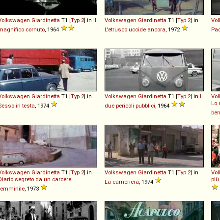
Volkswagen
Giardinetta
T1 [
Typ 2
] in
Il
Volkswagen
Giardinetta
T1 [
Typ 2
] in
Vo
magnifico cornuto
, 1964
L'etrusco uccide ancora
, 1972
Pad
Volkswagen
Giardinetta
T1 [
Typ 2
] in
Volkswagen
Giardinetta
T1 [
Typ 2
] in
I
Vo
Lo 
Sesso in testa
, 1974
due pericoli pubblici
, 1964
be
Volkswagen
Giardinetta
T1 [
Typ 2
] in
Volkswagen
Giardinetta
T1 [
Typ 2
] in
Vo
Diario segreto da un carcere
più
La cameriera
, 1974
femminile
, 1973