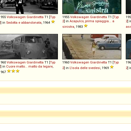
1955
Volkswagen
Giardinetta
T1 [
Typ
1955
Volkswagen
Giardinetta
T1 [
Typ
19
2
] in
Acapulco, prima spiaggia... a
2
] 
2
] in
Sedotta e abbandonata
, 1964
sinistra
, 1983
ass
1960
Volkswagen
Giardinetta
T1 [
Typ
1960
Volkswagen
Giardinetta
T1 [
Typ
19
2
] in
Cuore matto... matto da legare
,
2
] in
L'isola delle svedesi
, 1969
2
] 
1967