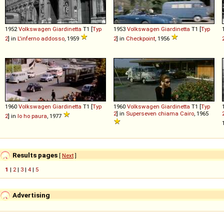
1952
Volkswagen
Giardinetta
T1 [
Typ
1953
Volkswagen
Giardinetta
T1 [
Typ
2
] in
L'inferno addosso
, 1959
2
] in
Checkpoint
, 1956
1960
Volkswagen
Giardinetta
T1 [
Typ
1960
Volkswagen
Giardinetta
T1 [
Typ
2
] in
Superseven chiama Cairo
, 1965
2
] in
Io ho paura
, 1977
Results pages
[
Next
]
1
|
2
|
3
|
4
|
5
Advertising