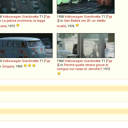
58
Volkswagen
Giardinetta
T1 [
Typ
1958
Volkswagen
Giardinetta
T1 [
Typ
in
La polizia incrimina, la legge
2
] in
San Babila ore 20: un delitto
olve
, 1973
inutile
, 1976
60
Volkswagen
Giardinetta
T1 [
Typ
1960
Volkswagen
Giardinetta
T1 [
Typ
2
] in
Perché quelle strane gocce di
in
Zingara
, 1969
sangue sul corpo di Jennifer?
, 1972