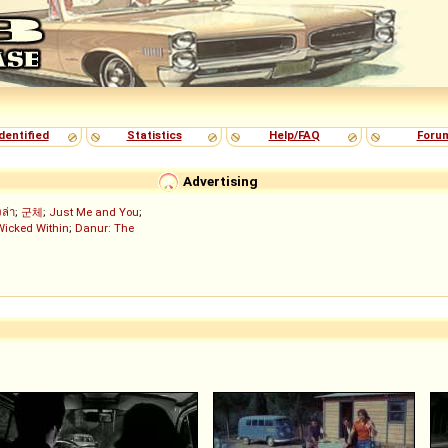
dentified
Statistics
Help/FAQ
Foru
Advertising
งล่า
;
군체
;
Just Me and You
;
Wicked Within
;
Danur: The