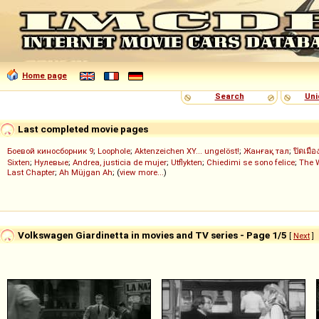
Home page
Search
Uni
Last completed movie pages
Боевой киносборник 9
;
Loophole
;
Aktenzeichen XY... ungelöst!
;
Жанғақ тал
;
ปิดเมือ
Sixten
;
Нулевые
;
Andrea, justicia de mujer
;
Utflykten
;
Chiedimi se sono felice
;
The 
Last Chapter
;
Ah Müjgan Ah
; (
view more...
)
Volkswagen Giardinetta in movies and TV series - Page 1/5
[
Next
]