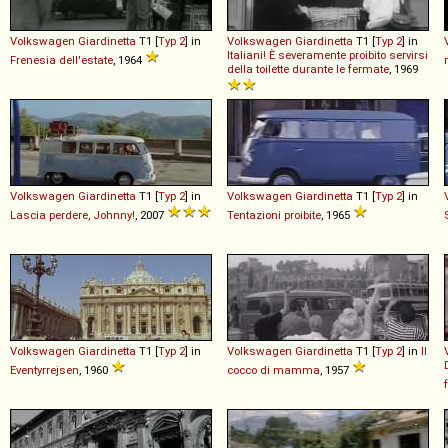
Volkswagen
Giardinetta
T1 [
Typ 2
] in
Volkswagen
Giardinetta
T1 [
Typ 2
] in
Italiani! È severamente proibito servirsi
Frenesia dell'estate
, 1964
della toilette durante le fermate
, 1969
Volkswagen
Giardinetta
T1 [
Typ 2
] in
Volkswagen
Giardinetta
T1 [
Typ 2
] in
Lascia perdere, Johnny!
, 2007
Tentazioni proibite
, 1965
Volkswagen
Giardinetta
T1 [
Typ 2
] in
Volkswagen
Giardinetta
T1 [
Typ 2
] in
Il
Eventyrrejsen
, 1960
cocco di mamma
, 1957