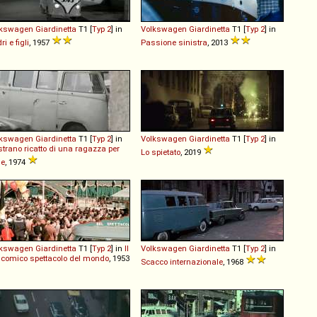
lkswagen
Giardinetta
T1 [
Typ 2
] in
Volkswagen
Giardinetta
T1 [
Typ 2
] in
ri e figli
, 1957
Passione sinistra
, 2013
lkswagen
Giardinetta
T1 [
Typ 2
] in
Volkswagen
Giardinetta
T1 [
Typ 2
] in
strano ricatto di una ragazza per
Lo spietato
, 2019
ne
, 1974
lkswagen
Giardinetta
T1 [
Typ 2
] in
Il
Volkswagen
Giardinetta
T1 [
Typ 2
] in
 comico spettacolo del mondo
, 1953
Scacco internazionale
, 1968