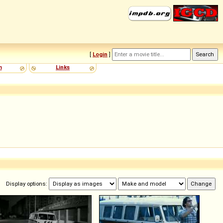
[
Login
]
m
Links
Display options: