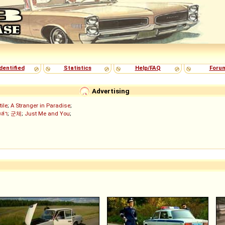
dentified
Statistics
Help/FAQ
Foru
Advertising
tile
;
A Stranger in Paradise
;
งล่า
;
군체
;
Just Me and You
;