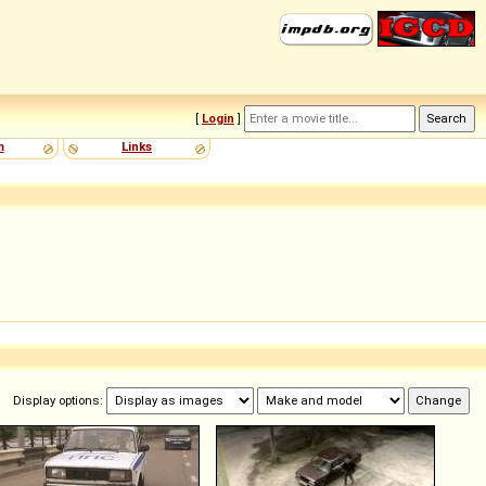
[
Login
]
m
Links
Display options: