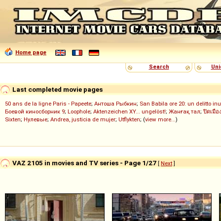
Home page
Search
Uni
Last completed movie pages
50 ans de la ligne Paris - Papeete
;
Антоша Рыбкин
;
San Babila ore 20: un delitto inu
Боевой киносборник 9
;
Loophole
;
Aktenzeichen XY... ungelöst!
;
Жанғақ тал
;
ปิดเมือ
Sixten
;
Нулевые
;
Andrea, justicia de mujer
;
Utflykten
; (
view more...
)
VAZ 2105 in movies and TV series - Page 1/27
[
Next
]