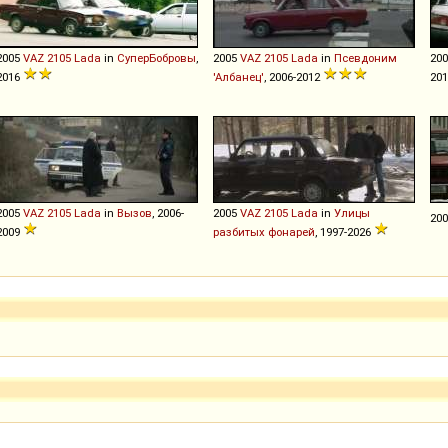
2005
VAZ
2105
Lada
in
СуперБобровы
,
2005
VAZ
2105
Lada
in
Псевдоним
20
2016
'Албанец'
, 2006-2012
201
2005
VAZ
2105
Lada
in
Вызов
, 2006-
2005
VAZ
2105
Lada
in
Улицы
20
2009
разбитых фонарей
, 1997-2026