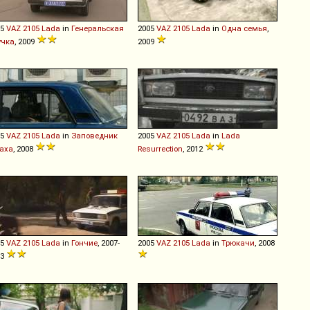
05
VAZ
2105
Lada
in
Генеральская
2005
VAZ
2105
Lada
in
Одна семья
,
учка
, 2009
2009
05
VAZ
2105
Lada
in
Заповедник
2005
VAZ
2105
Lada
in
Lada
раха
, 2008
Resurrection
, 2012
05
VAZ
2105
Lada
in
Гончие
, 2007-
2005
VAZ
2105
Lada
in
Трюкачи
, 2008
13