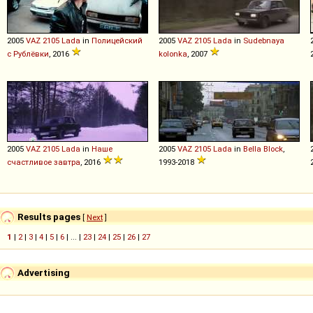
2005
VAZ
2105
Lada
in
Полицейский
2005
VAZ
2105
Lada
in
Sudebnaya
с Рублёвки
, 2016
kolonka
, 2007
2005
VAZ
2105
Lada
in
Наше
2005
VAZ
2105
Lada
in
Bella Block
,
счастливое завтра
, 2016
1993-2018
Results pages
[
Next
]
1
|
2
|
3
|
4
|
5
|
6
| ... |
23
|
24
|
25
|
26
|
27
Advertising