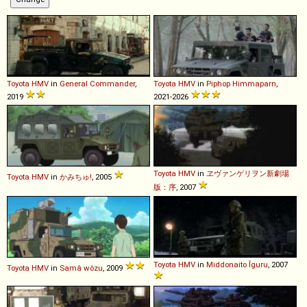
Toyota
HMV
in
General Commander
,
Toyota
HMV
in
Piphop Himmaparn
,
2019
2021-2026
Toyota
HMV
in
ヱヴァンゲリヲン新劇場
Toyota
HMV
in
かみちゅ!
, 2005
版：序
, 2007
Toyota
HMV
in
Middonaito Îguru
, 2007
Toyota
HMV
in
Samâ wôzu
, 2009