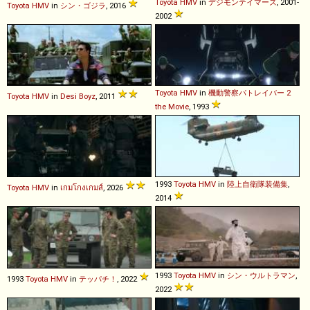
Toyota
HMV
in
デジモンテイマーズ
, 2001-
Toyota
HMV
in
シン・ゴジラ
, 2016
2002
Toyota
HMV
in
機動警察パトレイバー 2
Toyota
HMV
in
Desi Boyz
, 2011
the Movie
, 1993
1993
Toyota
HMV
in
陸上自衛隊装備集
,
Toyota
HMV
in
เกมโกงเกมส์
, 2026
2014
1993
Toyota
HMV
in
シン・ウルトラマン
,
1993
Toyota
HMV
in
テッパチ！
, 2022
2022