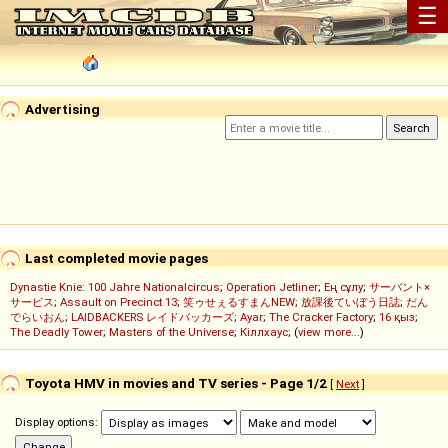
☰
Advertising
Last completed movie pages
Dynastie Knie: 100 Jahre Nationalcircus
;
Operation Jetliner
;
Ең сұлу
;
サーバント×
サービス
;
Assault on Precinct 13
;
笑ゥせぇるすまんNEW
;
放課後ていぼう日誌
;
だん
でらいおん
;
LAIDBACKERS レイドバッカーズ
;
Ayar
;
The Cracker Factory
;
16 қыз
;
The Deadly Tower
;
Masters of the Universe
;
Кіллхаус
; (
view more...
)
Toyota HMV in movies and TV series - Page 1/2
[
Next
]
Display options: