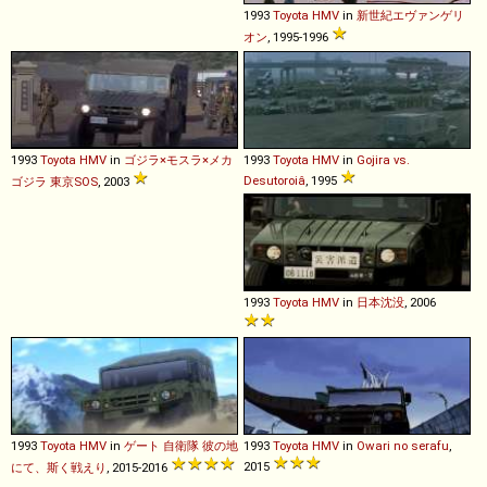
1993
Toyota
HMV
in
新世紀エヴァンゲリ
オン
, 1995-1996
1993
Toyota
HMV
in
ゴジラ×モスラ×メカ
1993
Toyota
HMV
in
Gojira vs.
Desutoroiâ
, 1995
ゴジラ 東京SOS
, 2003
1993
Toyota
HMV
in
日本沈没
, 2006
1993
Toyota
HMV
in
ゲート 自衛隊 彼の地
1993
Toyota
HMV
in
Owari no serafu
,
2015
にて、斯く戦えり
, 2015-2016