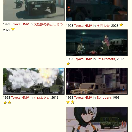
1993
Toyota
HMV
in
大怪獣のあとしまつ
,
1993
Toyota
HMV
in
次元大介
, 2023
2022
1993
Toyota
HMV
in
Re: Creators
, 2017
1993
Toyota
HMV
in
クロムクロ
, 2016
1993
Toyota
HMV
in
Spriggan
, 1998