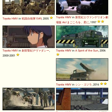
Toyota
HMV
in
新世紀エヴァンゲリオン劇
Toyota
HMV
in
戦国自衛隊1549
, 2005
場版 Air/まごころを、君に
, 1997
Toyota
HMV
in
創世聖紀デヴァダシー
,
Toyota
HMV
in
A Spirit of the Sun
, 2006
2000-2001
Toyota
HMV
in
シン・ゴジラ
, 2016