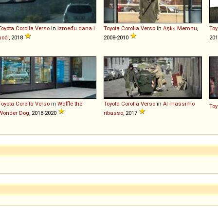
Toyota
Corolla
Verso
in
Između dana i
Toyota
Corolla
Verso
in
Aşk-ı Memnu
,
Toy
noći
, 2018
2008-2010
201
Toyota
Corolla
Verso
in
Waffle the
Toyota
Corolla
Verso
in
Al massimo
Toy
Wonder Dog
, 2018-2020
ribasso
, 2017