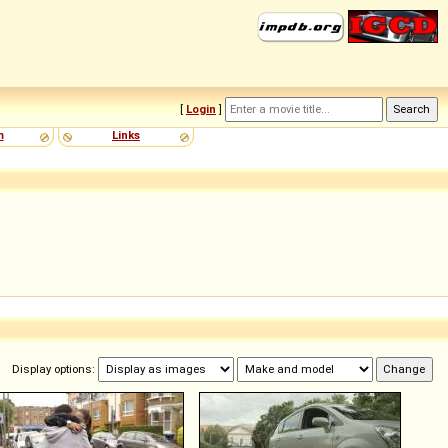
[
Login
]
m
Links
Display options: