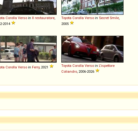
ota
Corolla
Verso
in
Il restauratore
,
Toyota
Corolla
Verso
in
Secret Smile
,
2-2014
2005
Toyota
Corolla
Verso
in
L'ispettore
ota
Corolla
Verso
in
Ferry
, 2021
Coliandro
, 2006-2026