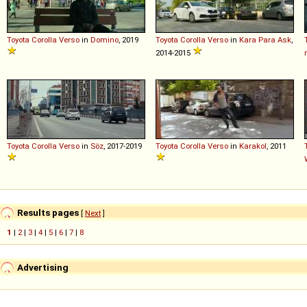
Toyota
Corolla
Verso
in
Domino
, 2019
Toyota
Corolla
Verso
in
Kara Para Ask
,
2014-2015
Toyota
Corolla
Verso
in
Söz
, 2017-2019
Toyota
Corolla
Verso
in
Karakol
, 2011
Results pages
[
Next
]
1
|
2
|
3
|
4
|
5
|
6
|
7
|
8
Advertising