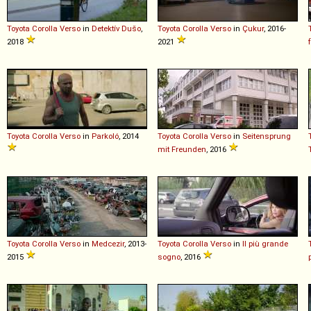
Toyota
Corolla
Verso
in
Detektív Dušo
,
Toyota
Corolla
Verso
in
Çukur
, 2016-
2018
2021
Toyota
Corolla
Verso
in
Parkoló
, 2014
Toyota
Corolla
Verso
in
Seitensprung
mit Freunden
, 2016
Toyota
Corolla
Verso
in
Medcezir
, 2013-
Toyota
Corolla
Verso
in
Il più grande
2015
sogno
, 2016