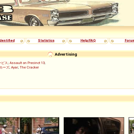
dentified
Statistics
Help/FAQ
Foru
Advertising
ービス
;
Assault on Precinct 13
;
ッカーズ
;
Ayar
;
The Cracker
)