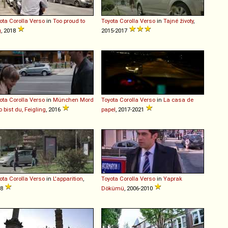
ota
Corolla
Verso
in
Too proud to
Toyota
Corolla
Verso
in
Tajné životy
,
g
, 2018
2015-2017
ota
Corolla
Verso
in
München Mord
Toyota
Corolla
Verso
in
La casa de
o bist du, Feigling
, 2016
papel
, 2017-2021
ota
Corolla
Verso
in
L'apparition
,
Toyota
Corolla
Verso
in
Yaprak
18
Dökümü
, 2006-2010