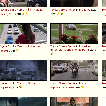
Toyota
Corolla
Verso
in
È arrivata la
Toyota
Corolla
Verso
in
Industry
, 2020-
Toy
felicità
, 2015-2018
2026
Be
Toyota
Corolla
Verso
in
Rosannas
Toyota
Corolla
Verso
in
Inspektor
Toy
Barbarotti - Mensch ohne Hund
, 2010
Tochter
, 2010
- W
Toyota
Corolla
Verso
in
Osmi
Toyota
Corolla
Verso
in
Ustav
Toy
povjerenik
, 2018
Republike Hrvatske
, 2016
20