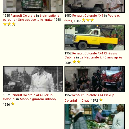
1955
Renault
Colorale
in
6 simpatiche
1950
Renault
Colorale
4X4
in
Poule et
carogne - Uno scacco tutto matto
, 1968
frites
, 1987
1952
Renault
Colorale
4X4
Châssis
Cabine
in
La Nationale 7, 40 ans après
,
2005
1952
Renault
Colorale
4X4
Pickup
1952
Renault
Colorale
4X4
Pickup
Colonial
in
Manolo guardia urbano
,
Colonial
in
Chut!
, 1972
1956