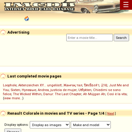
☰
Advertising
Last completed movie pages
Loophole
;
Aktenzeichen XY... ungelöst!
;
Жанғақ тал
;
ปิดเมืองล่า
;
군체
;
Just Me and
You
;
Sixten
;
Нулевые
;
Andrea, justicia de mujer
;
Utflykten
;
Chiedimi se sono
felice
;
The Wicked Within
;
Danur: The Last Chapter
;
Ah Müjgan Ah
;
Così è la vita
;
(
view more...
)
Renault Colorale in movies and TV series - Page 1/4
[
Next
]
Display options: