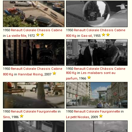
1950
Renault
Colorale
Chassis
Cabine
1950
Renault
Colorale
Châssis
Cabine
in
La vieille fille
, 1972
800
Kg
in
Gas-oil
, 1955
1950
Renault
Colorale
Chassis
Cabine
1950
Renault
Colorale
Châssis
Cabine
800
Kg
in
Les malabars sont au
800
Kg
in
Hannibal Rising
, 2007
parfum
, 1966
1950
Renault
Colorale
Fourgonnette
in
1950
Renault
Colorale
Fourgonnette
in
Sins
, 1986
Le petit Nicolas
, 2009