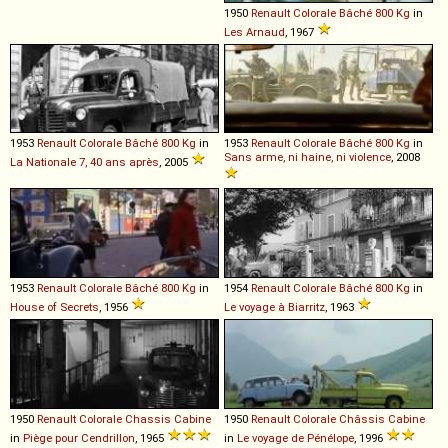
1950
Renault
Colorale
Bâché
800
Kg
in
Les Arnaud
, 1967
1953
Renault
Colorale
Bâché
800
Kg
in
1953
Renault
Colorale
Bâché
800
Kg
in
Sans arme, ni haine, ni violence
, 2008
La Nationale 7, 40 ans après
, 2005
1953
Renault
Colorale
Bâché
800
Kg
in
1954
Renault
Colorale
Bâché
800
Kg
in
House of Secrets
, 1956
Le voyage à Biarritz
, 1963
1950
Renault
Colorale
Chassis
Cabine
1950
Renault
Colorale
Châssis
Cabine
in
Piège pour Cendrillon
, 1965
in
Le voyage de Pénélope
, 1996