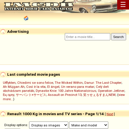
☰
Advertising
Last completed movie pages
Utflykten
;
Chiedimi se sono felice
;
The Wicked Within
;
Danur: The Last Chapter
;
Ah Müjgan Ah
;
Così è la vita
;
El ángel
;
Un verano para matar
;
Celý deň
obchádzam panelák
;
Dynastie Knie: 100 Jahre Nationalcircus
;
Operation Jetliner
;
Ең сұлу
;
サーバント×サービス
;
Assault on Precinct 13
;
笑ゥせぇるすまんNEW
; (
view
more...
)
Renault 1000 Kg in movies and TV series - Page 1/14
[
Next
]
Display options: