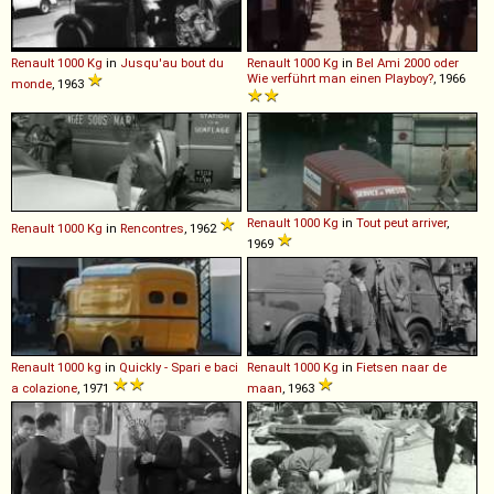
Renault
1000
Kg
in
Jusqu'au bout du
Renault
1000
Kg
in
Bel Ami 2000 oder
Wie verführt man einen Playboy?
, 1966
monde
, 1963
Renault
1000
Kg
in
Tout peut arriver
,
Renault
1000
Kg
in
Rencontres
, 1962
1969
Renault
1000
kg
in
Quickly - Spari e baci
Renault
1000
Kg
in
Fietsen naar de
a colazione
, 1971
maan
, 1963