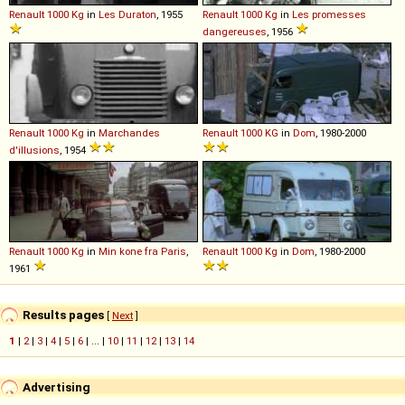
Renault
1000
Kg
in
Les Duraton
, 1955
Renault
1000
Kg
in
Les promesses
dangereuses
, 1956
Renault
1000
Kg
in
Marchandes
Renault
1000
KG
in
Dom
, 1980-2000
d'illusions
, 1954
Renault
1000
Kg
in
Min kone fra Paris
,
Renault
1000
Kg
in
Dom
, 1980-2000
1961
Results pages
[
Next
]
1
|
2
|
3
|
4
|
5
|
6
| ... |
10
|
11
|
12
|
13
|
14
Advertising