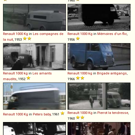
1960
Renault
1000
Kg
in
Les compagnes de
Renault
1000
Kg
in
Mémoires d'un flic
,
la nuit
, 1953
1956
Renault
1000
kg
in
Les amants
Renault
1000
kg
in
Brigade antigangs
,
maudits
, 1952
1966
Renault
1000
Kg
in
Pierrot la tendresse
,
Renault
1000
Kg
in
Peters baby
, 1961
1960