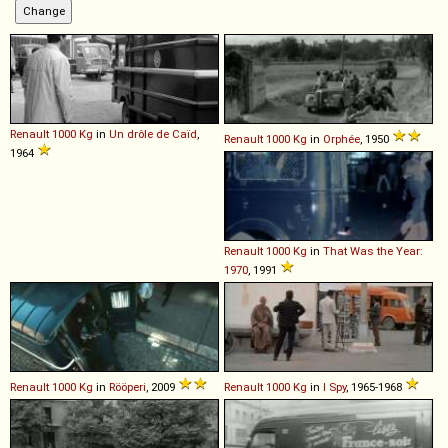
Renault
1000
Kg
in
Un drôle de Caïd
,
Renault
1000
Kg
in
Orphée
, 1950
1964
Renault
1000
Kg
in
That Was the Year:
1970
, 1991
Renault
1000
Kg
in
Rööperi
, 2009
Renault
1000
Kg
in
I Spy
, 1965-1968