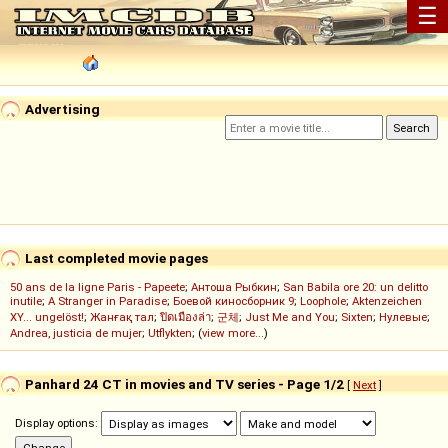
☰
Advertising
Last completed movie pages
50 ans de la ligne Paris - Papeete
;
Антоша Рыбкин
;
San Babila ore 20: un delitto
inutile
;
A Stranger in Paradise
;
Боевой киносборник 9
;
Loophole
;
Aktenzeichen
XY... ungelöst!
;
Жанғақ тал
;
ปิดเมืองล่า
;
군체
;
Just Me and You
;
Sixten
;
Нулевые
;
Andrea, justicia de mujer
;
Utflykten
; (
view more...
)
Panhard 24 CT in movies and TV series - Page 1/2
[
Next
]
Display options: