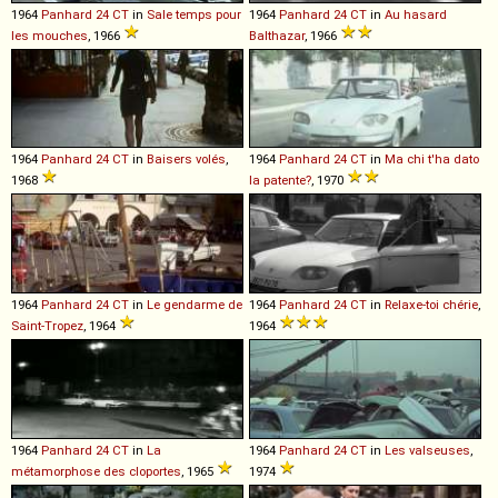
1964
Panhard
24
CT
in
Sale temps pour
1964
Panhard
24
CT
in
Au hasard
les mouches
, 1966
Balthazar
, 1966
1964
Panhard
24
CT
in
Baisers volés
,
1964
Panhard
24
CT
in
Ma chi t'ha dato
1968
la patente?
, 1970
1964
Panhard
24
CT
in
Le gendarme de
1964
Panhard
24
CT
in
Relaxe-toi chérie
,
Saint-Tropez
, 1964
1964
1964
Panhard
24
CT
in
La
1964
Panhard
24
CT
in
Les valseuses
,
métamorphose des cloportes
, 1965
1974