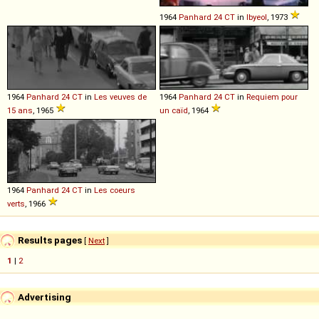
1964
Panhard
24
CT
in
Ibyeol
, 1973
1964
Panhard
24
CT
in
Les veuves de
1964
Panhard
24
CT
in
Requiem pour
15 ans
, 1965
un caïd
, 1964
1964
Panhard
24
CT
in
Les coeurs
verts
, 1966
Results pages
[
Next
]
1
|
2
Advertising