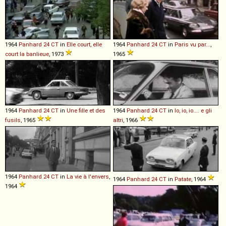
1964
Panhard
24
CT
in
Elle court, elle
1964
Panhard
24
CT
in
Paris vu par...
,
court la banlieue
, 1973
1965
1964
Panhard
24
CT
in
Une fille et des
1964
Panhard
24
CT
in
Io, io, io.... e gli
fusils
, 1965
altri
, 1966
1964
Panhard
24
CT
in
La vie à l'envers
,
1964
Panhard
24
CT
in
Patate
, 1964
1964