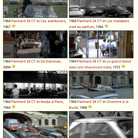
1964
Panhard
24
CT
in
Les aventuriers
,
1964
Panhard
24
CT
in
Les malabars
1967
sont au parfum
, 1966
1964
Panhard
24
CT
in
De Dominee
,
1964
Panhard
24
CT
in
Le grand blond
2004
avec une chaussure noire
, 1972
1964
Panhard
24
CT
in
Nadja à Paris
,
1964
Panhard
24
CT
in
L'homme à la
1964
Buick
, 1968