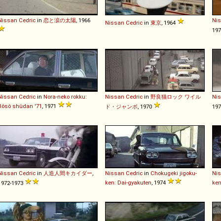
Nissan
Cedric
in
恋と涙の太陽
, 1966
Ni
Nissan
Cedric
in
東京
, 1964
197
Nissan
Cedric
in
Nora-neko rokku:
Nissan
Cedric
in
野良猫ロック ワイル
Ni
Bôsô shûdan '71
, 1971
ド・ジャンボ
, 1970
19
Nissan
Cedric
in
人造人間キカイダー
,
Nissan
Cedric
in
Chokugeki jigoku-
Ni
ken: Dai-gyakuten
, 1974
ken
1972-1973