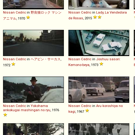
Nissan
Cedric
in
野良猫ロック マシン
Nissan
Cedric
in
Lady, La Vendedora
de Rosas
, 2015
アニマル
, 1970
Nissan
Cedric
in
ヘアピン・サーカス
,
Nissan
Cedric
in
Joshuu sasori:
Kemono-beya
, 1973
1972
Nissan
Cedric
in
Yokohama
Nissan
Cedric
in
Aru koroshiya no
ankokugai mashingan no ryu
, 1976
kagi
, 1967