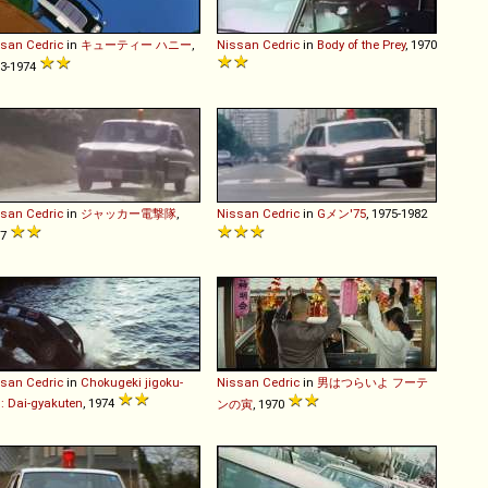
ssan
Cedric
in
キューティー ハニー
,
Nissan
Cedric
in
Body of the Prey
, 1970
3-1974
ssan
Cedric
in
ジャッカー電撃隊
,
Nissan
Cedric
in
Gメン'75
, 1975-1982
77
ssan
Cedric
in
Chokugeki jigoku-
Nissan
Cedric
in
男はつらいよ フーテ
: Dai-gyakuten
, 1974
ンの寅
, 1970