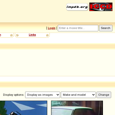
[
Login
]
m
Links
Display options: