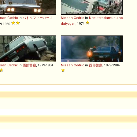
ssan
Cedric
in
バトルフィーバーJ
,
Nissan
Cedric
in
Nosutoradamusu no
daiyogen
, 1974
9-1980
ssan
Cedric
in
西部警察
, 1979-1984
Nissan
Cedric
in
西部警察
, 1979-1984