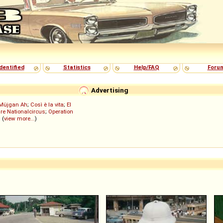
dentified
Statistics
Help/FAQ
Foru
Advertising
Müjgan Ah
;
Così è la vita
;
El
re Nationalcircus
;
Operation
; (
view more...
)