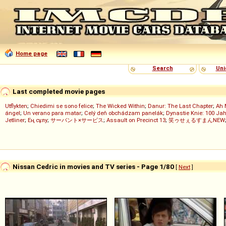
Home page
Search
Uni
Last completed movie pages
Utflykten
;
Chiedimi se sono felice
;
The Wicked Within
;
Danur: The Last Chapter
;
Ah 
ángel
;
Un verano para matar
;
Celý deň obchádzam panelák
;
Dynastie Knie: 100 Jah
Jetliner
;
Ең сұлу
;
サーバント×サービス
;
Assault on Precinct 13
;
笑ゥせぇるすまんNEW
Nissan Cedric in movies and TV series - Page 1/80
[
Next
]