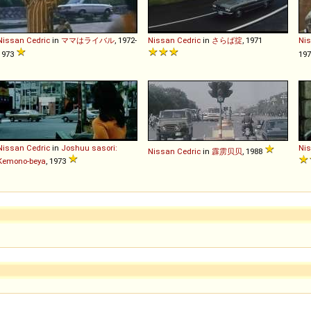
Nissan
Cedric
in
ママはライバル
, 1972-
Nissan
Cedric
in
さらば掟
, 1971
Ni
1973
197
Nissan
Cedric
in
Joshuu sasori:
Ni
Nissan
Cedric
in
霹雳贝贝
, 1988
Kemono-beya
, 1973