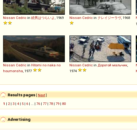
Nissan
Cedric
in
続男はつらいよ
, 1969
Nissan
Cedric
in
クレイジーラヴ
, 1968
Nissan
Cedric
in
Hitomi no naka no
Nissan
Cedric
in
Дорогой мальчик
,
houmonsha
, 1977
1974
Results pages
[
Next
]
1
|
2
|
3
|
4
|
5
|
6
| ... |
76
|
77
|
78
|
79
|
80
Advertising