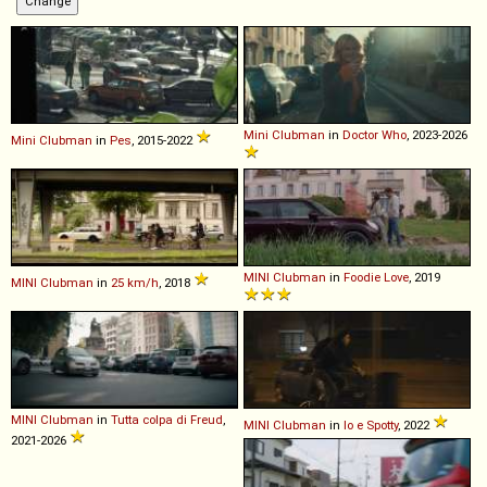
Mini
Clubman
in
Doctor Who
, 2023-2026
Mini
Clubman
in
Pes
, 2015-2022
MINI
Clubman
in
Foodie Love
, 2019
MINI
Clubman
in
25 km/h
, 2018
MINI
Clubman
in
Tutta colpa di Freud
,
MINI
Clubman
in
Io e Spotty
, 2022
2021-2026