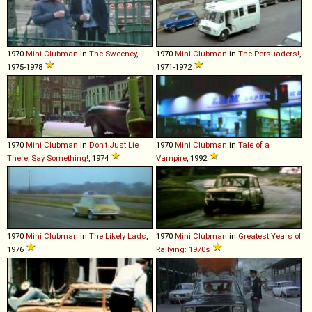
1970
Mini
Clubman
in
The Sweeney
,
1970
Mini
Clubman
in
The Persuaders!
,
1975-1978
1971-1972
1970
Mini
Clubman
in
Don't Just Lie
1970
Mini
Clubman
in
Tale of a
There, Say Something!
, 1974
Vampire
, 1992
1970
Mini
Clubman
in
The Likely Lads
,
1970
Mini
Clubman
in
Greatest Years of
1976
Rallying: 1970s