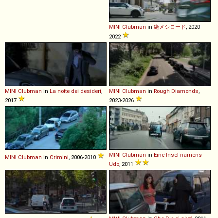
MINI
Clubman
in
絶メシロード
, 2020-
2022
MINI
Clubman
in
La notte dei desideri
,
MINI
Clubman
in
Rough Diamonds
,
2017
2023-2026
MINI
Clubman
in
Eine Insel namens
MINI
Clubman
in
Crimini
, 2006-2010
Udo
, 2011