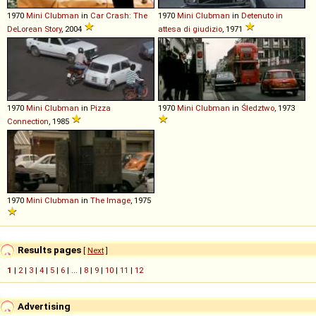
1970
Mini
Clubman
in
Car Crash: The
1970
Mini
Clubman
in
Detenuto in
DeLorean Story
, 2004
attesa di giudizio
, 1971
1970
Mini
Clubman
in
Pizza
1970
Mini
Clubman
in
Śledztwo
, 1973
Connection
, 1985
1970
Mini
Clubman
in
The Image
, 1975
Results pages
[
Next
]
1
|
2
|
3
|
4
|
5
|
6
| ... |
8
|
9
|
10
|
11
|
12
Advertising