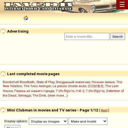
☰
Advertising
Last completed movie pages
Bombshell Bloodbath
;
State of Play
;
Воздушный извозчик
;
Ночная смена
;
The
New Healers
;
The Toxic Avenger
;
La polizia chiede aiuto
;
日日好食光
;
The Last
House
;
Парень из нашего города
;
7 ประจัญบาน ภาค 2
;
7 ประจัญบาน
;
Detention of
the Dead
;
Selvaggi
;
The Dink
; (
view more...
)
Mini Clubman in movies and TV series - Page 1/12
[
Next
]
Display options: