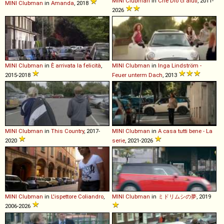
MINI
Clubman
in
Che Dio ci aiuti
, 2011-
MINI
Clubman
in
Amanda
, 2018
2026
MINI
Clubman
in
È arrivata la felicità
,
MINI
Clubman
in
Inga Lindström -
2015-2018
Feuer unterm Dach
, 2013
MINI
Clubman
in
This Country
, 2017-
MINI
Clubman
in
A casa tutti bene - La
2020
serie
, 2021-2026
MINI
Clubman
in
L'ispettore Coliandro
,
MINI
Clubman
in
ミドリムシの夢
, 2019
2006-2026