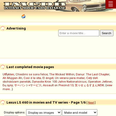
☰
Advertising
Last completed movie pages
Utflykten
;
Chiedimi se sono felice
;
The Wicked Within
;
Danur: The Last Chapter
;
Ah Müjgan Ah
;
Così è la vita
;
El ángel
;
Un verano para matar
;
Celý deň
obchádzam panelák
;
Dynastie Knie: 100 Jahre Nationalcircus
;
Operation Jetliner
;
Ең сұлу
;
サーバント×サービス
;
Assault on Precinct 13
;
笑ゥせぇるすまんNEW
; (
view
more...
)
Lexus LS 460 in movies and TV series - Page 1/6
[
Next
]
Display options: