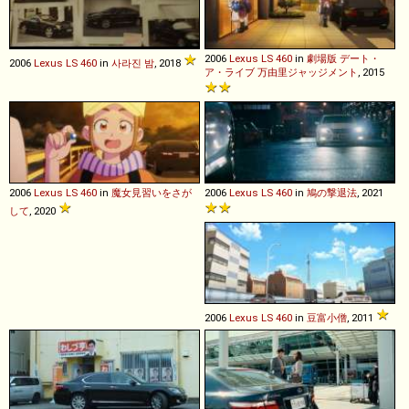
2006
Lexus
LS
460
in
劇場版 デート・
2006
Lexus
LS
460
in
사라진 밤
, 2018
ア・ライブ 万由里ジャッジメント
, 2015
2006
Lexus
LS
460
in
魔女見習いをさが
2006
Lexus
LS
460
in
鳩の撃退法
, 2021
して
, 2020
2006
Lexus
LS
460
in
豆富小僧
, 2011