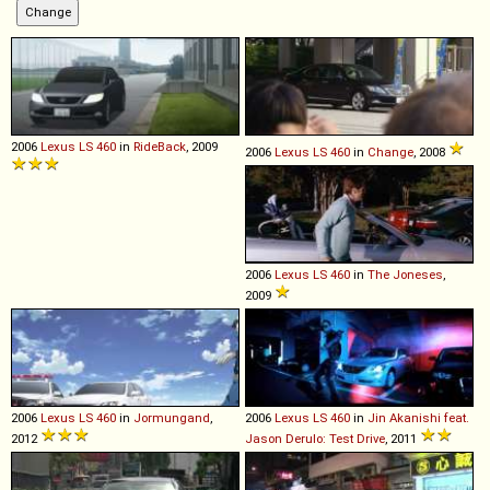
2006
Lexus
LS
460
in
RideBack
, 2009
2006
Lexus
LS
460
in
Change
, 2008
2006
Lexus
LS
460
in
The Joneses
,
2009
2006
Lexus
LS
460
in
Jormungand
,
2006
Lexus
LS
460
in
Jin Akanishi feat.
2012
Jason Derulo: Test Drive
, 2011