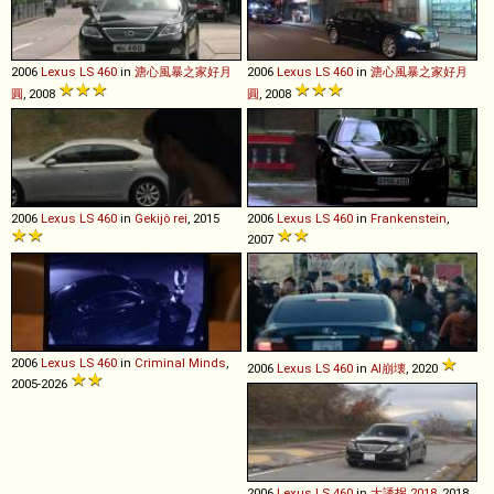
2006
Lexus
LS
460
in
溏心風暴之家好月
2006
Lexus
LS
460
in
溏心風暴之家好月
圓
, 2008
圓
, 2008
2006
Lexus
LS
460
in
Gekijô rei
, 2015
2006
Lexus
LS
460
in
Frankenstein
,
2007
2006
Lexus
LS
460
in
Criminal Minds
,
2006
Lexus
LS
460
in
AI崩壊
, 2020
2005-2026
2006
Lexus
LS
460
in
大誘拐 2018
, 2018