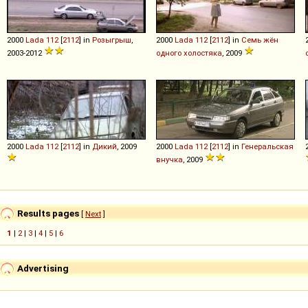
2000
Lada
112
[
2112
] in
Розыгрыш
,
2000
Lada
112
[
2112
] in
Семь жён
2003-2012
одного холостяка
, 2009
2000
Lada
112
[
2112
] in
Дикий
, 2009
2000
Lada
112
[
2112
] in
Генеральская
внучка
, 2009
Results pages
[
Next
]
1
|
2
|
3
|
4
|
5
|
6
Advertising