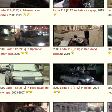
Lada
112
[
2112
] in
Ментовские
Lada
112
[
2112
] in
Райские кущи
, 2015
La
войны
, 2005-2020
200
2000
Lada
112
[
2112
] in
Operation
2000
Lada
112
[
2112
] in
Всё могут
20
Filmmaker
, 2007
короли
, 2008
2000
Lada
112
[
2112
] in
Возвращение
2000
Lada
112
[
2112
] in
Boets
, 2004
20
Мухтара
, 2003-2007
не