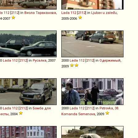
da
112
[
2112
] in
Виола Тараканова
,
Lada
112
[
2112
] in
Ljubav u zaleđu
,
4-2007
2005-2006
00
Lada
112
[
2112
] in
Русалка
, 2007
2000
Lada
112
[
2112
] in
Одержимый
,
2009
00
Lada
112
[
2112
] in
Бомба для
2000
Lada
112
[
2112
] in
Petrovka, 38.
весты
, 2004
Komanda Semenova
, 2009