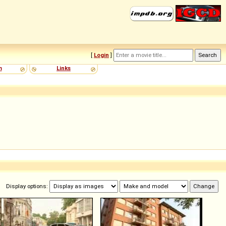
[
Login
]
m
Links
Display options: