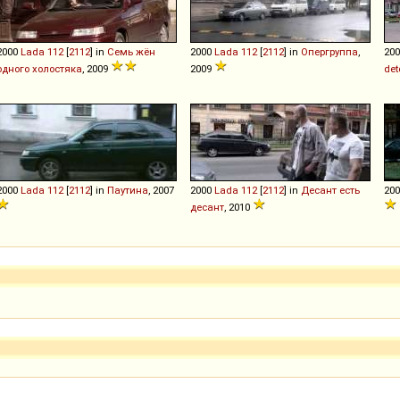
2000
Lada
112
[
2112
] in
Семь жён
2000
Lada
112
[
2112
] in
Опергруппа
,
20
одного холостяка
, 2009
2009
det
2000
Lada
112
[
2112
] in
Паутина
, 2007
2000
Lada
112
[
2112
] in
Десант есть
20
десант
, 2010