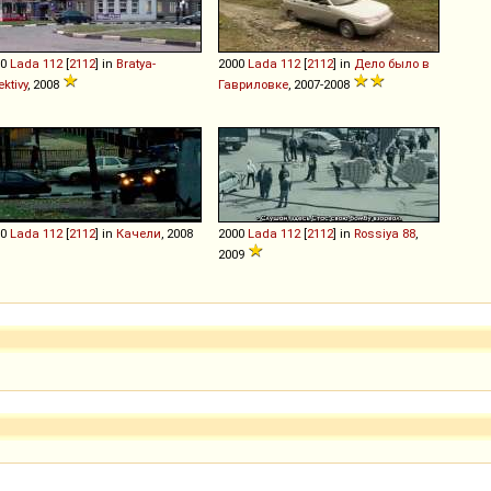
00
Lada
112
[
2112
] in
Bratya-
2000
Lada
112
[
2112
] in
Дело было в
ektivy
, 2008
Гавриловке
, 2007-2008
00
Lada
112
[
2112
] in
Качели
, 2008
2000
Lada
112
[
2112
] in
Rossiya 88
,
2009