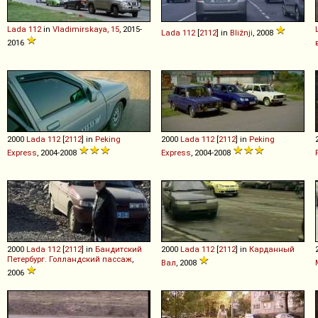
Lada
112
in
Vladimirskaya, 15
, 2015-
Lada
112
[
2112
] in
Bližnji
, 2008
2016
2000
Lada
112
[
2112
] in
Peking
2000
Lada
112
[
2112
] in
Peking
Express
, 2004-2008
Express
, 2004-2008
2000
Lada
112
[
2112
] in
Бандитский
2000
Lada
112
[
2112
] in
Карданный
Петербург. Голландский пассаж
,
Вал
, 2008
2006