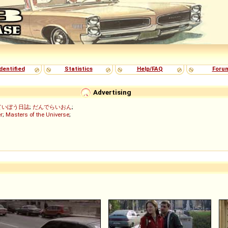
dentified
Statistics
Help/FAQ
Foru
Advertising
ていぼう日誌
;
だんでらいおん
;
r
;
Masters of the Universe
;