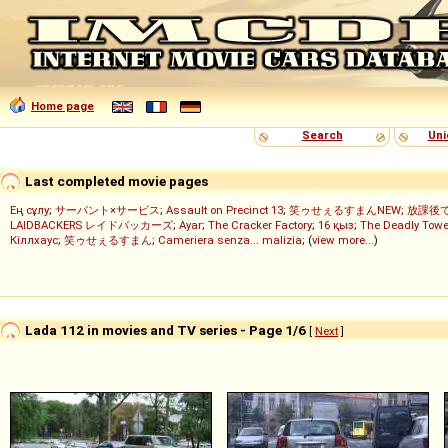
Home page
Search
Uni
Last completed movie pages
Ең сұлу
;
サーバント×サービス
;
Assault on Precinct 13
;
笑ゥせぇるすまんNEW
;
放課後
LAIDBACKERS レイドバッカーズ
;
Ayar
;
The Cracker Factory
;
16 қыз
;
The Deadly Towe
Кіллхаус
;
笑ゥせぇるすまん
;
Cameriera senza... malizia
; (
view more...
)
Lada 112 in movies and TV series - Page 1/6
[
Next
]