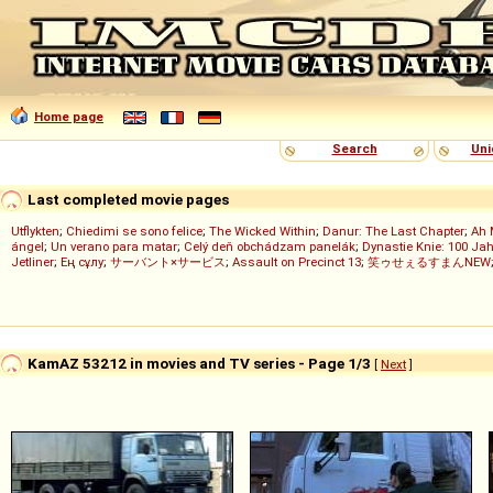
Home page
Search
Uni
Last completed movie pages
Utflykten
;
Chiedimi se sono felice
;
The Wicked Within
;
Danur: The Last Chapter
;
Ah 
ángel
;
Un verano para matar
;
Celý deň obchádzam panelák
;
Dynastie Knie: 100 Jah
Jetliner
;
Ең сұлу
;
サーバント×サービス
;
Assault on Precinct 13
;
笑ゥせぇるすまんNEW
KamAZ 53212 in movies and TV series - Page 1/3
[
Next
]