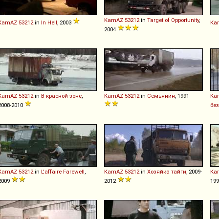
KamAZ
53212
in
Target of Opportunity
,
KamAZ
53212
in
In Hell
, 2003
Ka
2004
KamAZ
53212
in
В красной зоне
,
KamAZ
53212
in
Семьянин
, 1991
Ka
2008-2010
бе
KamAZ
53212
in
L'affaire Farewell
,
KamAZ
53212
in
Хозяйка тайги
, 2009-
Ka
2009
2012
19