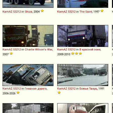
KamAZ
53212
in
Shiza
, 2004
KamAZ
53212
in
The Saint
, 1997
KamAZ
53212
in
Charlie Wilson's War
,
KamAZ
53212
in
В красной зоне
,
2007
2008-2010
KamAZ
53212
in
Главная дорога
,
KamAZ
53212
in
Божья Тварь
, 1991
2006-2026