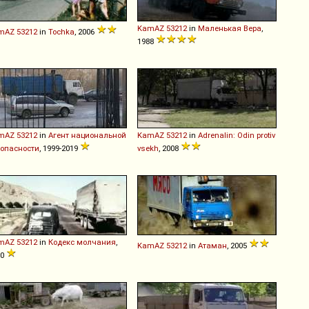
KamAZ
53212
in
Маленькая Вера
,
mAZ
53212
in
Tochka
, 2006
1988
mAZ
53212
in
Агент национальной
KamAZ
53212
in
Adrenalin: Odin protiv
зопасности
, 1999-2019
vsekh
, 2008
mAZ
53212
in
Кодекс молчания
,
KamAZ
53212
in
Атаман
, 2005
90