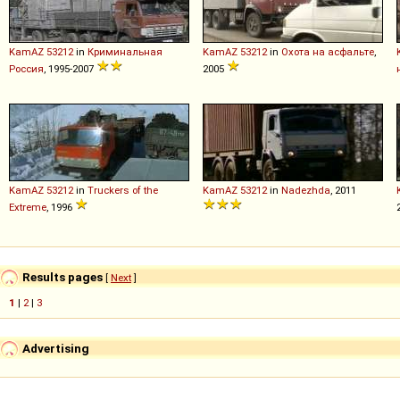
KamAZ
53212
in
Криминальная
KamAZ
53212
in
Охота на асфальте
,
Россия
, 1995-2007
2005
KamAZ
53212
in
Truckers of the
KamAZ
53212
in
Nadezhda
, 2011
Extreme
, 1996
Results pages
[
Next
]
1
|
2
|
3
Advertising