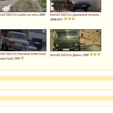
mAZ
53212
in
Lyubov na sene
, 2009
KamAZ
53212
in
Дорожный патруль
,
2008-2011
mAZ
53212
in
Operation Delta Force
KamAZ
53212
in
Дрянь
, 1990
Deep Fault
, 1999