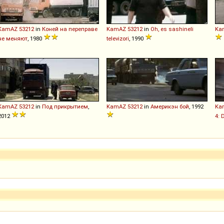
KamAZ
53212
in
Коней на переправе
KamAZ
53212
in
Oh, es sashineli
Ka
не меняют
, 1980
televizori
, 1990
KamAZ
53212
in
Под прикрытием
,
KamAZ
53212
in
Америкэн бой
, 1992
Ka
2012
4: 