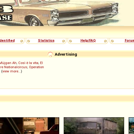
dentified
Statistics
Help/FAQ
Foru
Advertising
Müjgan Ah
;
Così è la vita
;
El
re Nationalcircus
;
Operation
; (
view more...
)