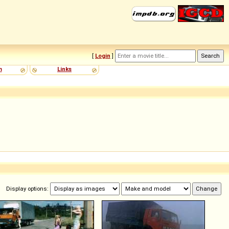
[
Login
]
m
Links
Display options: