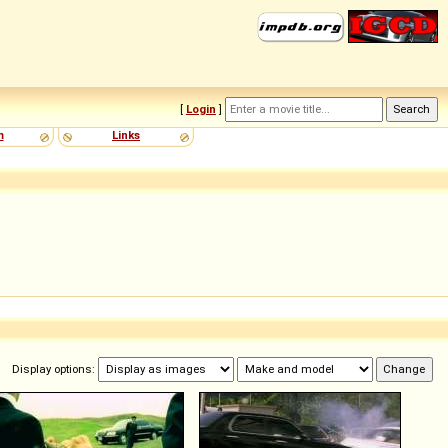
[
Login
]
m
Links
Display options: