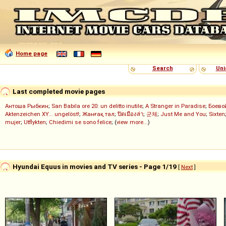
Home page
Search
Uni
Last completed movie pages
Антоша Рыбкин
;
San Babila ore 20: un delitto inutile
;
A Stranger in Paradise
;
Боево
Aktenzeichen XY... ungelöst!
;
Жанғақ тал
;
ปิดเมืองล่า
;
군체
;
Just Me and You
;
Sixten
mujer
;
Utflykten
;
Chiedimi se sono felice
; (
view more...
)
Hyundai Equus in movies and TV series - Page 1/19
[
Next
]