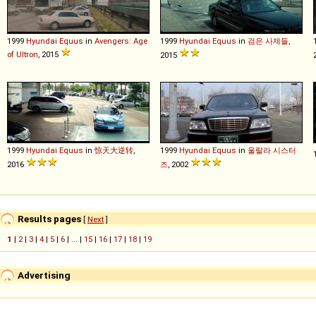
1999
Hyundai
Equus
in
Avengers: Age
1999
Hyundai
Equus
in
검은 사제들
,
of Ultron
, 2015
2015
1999
Hyundai
Equus
in
惊天大逆转
,
1999
Hyundai
Equus
in
울랄라 시스터
2016
즈
, 2002
Results pages
[
Next
]
1
|
2
|
3
|
4
|
5
|
6
| ... |
15
|
16
|
17
|
18
|
19
Advertising