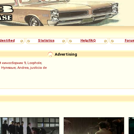
dentified
Statistics
Help/FAQ
Foru
Advertising
й киносборник 9
;
Loophole
;
;
Нулевые
;
Andrea, justicia de