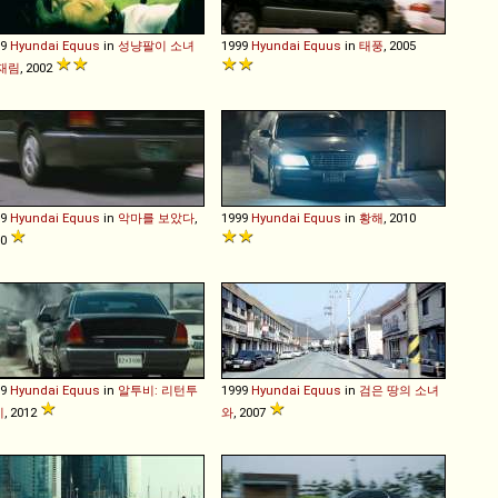
99
Hyundai
Equus
in
성냥팔이 소녀
1999
Hyundai
Equus
in
태풍
, 2005
재림
, 2002
99
Hyundai
Equus
in
악마를 보았다
,
1999
Hyundai
Equus
in
황해
, 2010
10
99
Hyundai
Equus
in
알투비: 리턴투
1999
Hyundai
Equus
in
검은 땅의 소녀
이
, 2012
와
, 2007