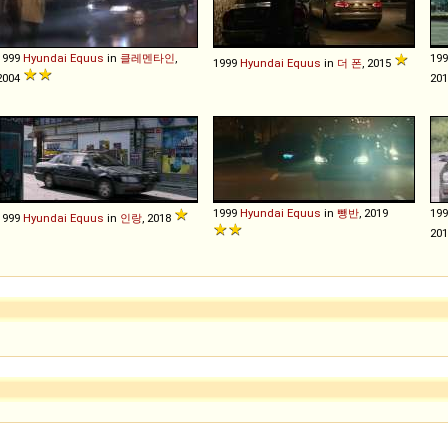
1999
Hyundai
Equus
in
클레멘타인
,
19
1999
Hyundai
Equus
in
더 폰
, 2015
2004
20
1999
Hyundai
Equus
in
뺑반
, 2019
19
1999
Hyundai
Equus
in
인랑
, 2018
201