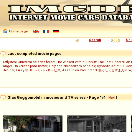
Home page
Search
Uni
Last completed movie pages
Utflykten
;
Chiedimi se sono felice
;
The Wicked Within
;
Danur: The Last Chapter
;
Ah 
ángel
;
Un verano para matar
;
Celý deň obchádzam panelák
;
Dynastie Knie: 100 Jah
Jetliner
;
Ең сұлу
;
サーバント×サービス
;
Assault on Precinct 13
;
笑ゥせぇるすまんNEW
Glas Goggomobil in movies and TV series - Page 1/4
[
Next
]