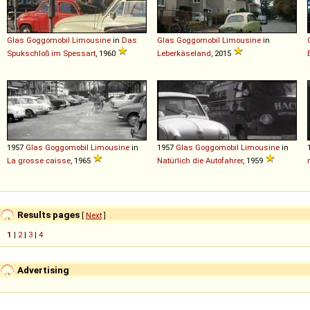
Glas
Goggomobil
Limousine
in
Das
Glas
Goggomobil
Limousine
in
Spukschloß im Spessart
, 1960
Leberkäseland
, 2015
1957
Glas
Goggomobil
Limousine
in
1957
Glas
Goggomobil
Limousine
in
La grosse caisse
, 1965
Natürlich die Autofahrer
, 1959
Results pages
[
Next
]
1
|
2
|
3
|
4
Advertising