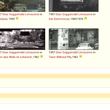
57
Glas
Goggomobil
Limousine
in
1957
Glas
Goggomobil
Limousine
in
rlpool
, 1959
Der Kommissar
, 1969-1976
57
Glas
Goggomobil
Limousine
in
1957
Glas
Goggomobil
Limousine
in
n das Weib ist schwach
, 1961
Town Without Pity
, 1961