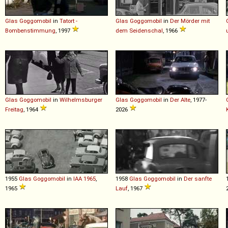
Glas
Goggomobil
in
Tatort -
Glas
Goggomobil
in
Der Mörder mit
Bombenstimmung
, 1997
dem Seidenschal
, 1966
Glas
Goggomobil
in
Wilhelmsburger
Glas
Goggomobil
in
Der Alte
, 1977-
Freitag
, 1964
2026
1955
Glas
Goggomobil
in
IAA 1965
,
1958
Glas
Goggomobil
in
Der sanfte
1965
Lauf
, 1967