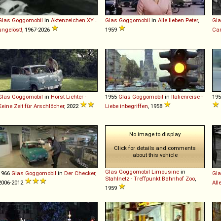
Glas
Goggomobil
in
Aktenzeichen XY...
Glas
Goggomobil
in
Alle lieben Peter
,
Gl
ungelöst!
, 1967-2026
1959
Car
Glas
Goggomobil
in
Horst Lichter -
1955
Glas
Goggomobil
in
Italienreise -
19
Keine Zeit für Arschlöcher
, 2022
Liebe inbegriffen
, 1958
No image to display
Click for details and comments
about this vehicle
Glas
Goggomobil
Limousine
in
1966
Glas
Goggomobil
in
Der Checker
,
Gl
Stahlnetz - Treffpunkt Bahnhof Zoo
,
2006-2012
Al
1959