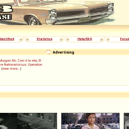
dentified
Statistics
Help/FAQ
Foru
Advertising
Müjgan Ah
;
Così è la vita
;
El
re Nationalcircus
;
Operation
; (
view more...
)