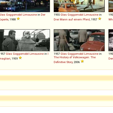
Glas
Goggomobil
Limousine
in
Der
1955
Glas
Goggomobil
Limousine
in
19
Experte
, 1988
Drei Mann auf einem Pferd
, 1957
Whi
1957
Glas
Goggomobil
Limousine
in
I
1957
Glas
Goggomobil
Limousine
in
19
The History of Volkswagen: The
magliari
, 1959
Den
Definitive Story
, 2006