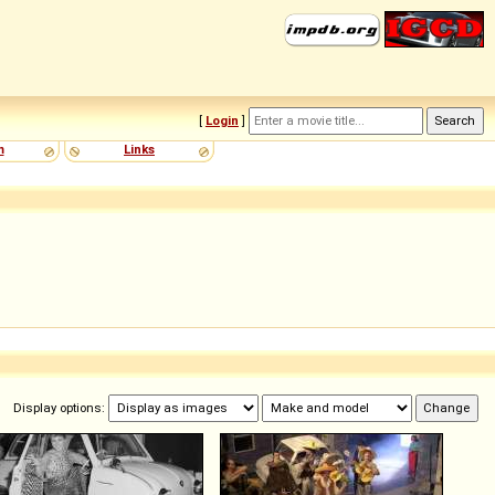
[
Login
]
m
Links
Display options: