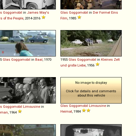
as
Goggomobil
in
James May's
Glas
Goggomobil
in
Der Formel Eins
s of the People
, 2014-2016
Film
, 1985
55
Glas
Goggomobil
in
Baal
, 1970
1955
Glas
Goggomobil
in
Kleines Zelt
und große Liebe
, 1956
No image to display
Click for details and comments
about this vehicle
Glas
Goggomobil
Limousine
in
as
Goggomobil
Limousine
in
Heimat
, 1984
leman
, 1964