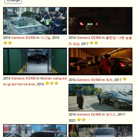
2016
Genesis
EQ900
in
시그널
, 2016
2016
Genesis
EQ900
in
불한당: 나쁜 놈들
의 세상
, 2017
2016
Genesis
EQ900
in
Muhan sang-sa
2016
Genesis
EQ900
in
옥자
, 2017
wi-gi-eui hoi-sa-won
, 2016
2016
Genesis
EQ900
in
보이스
, 2017-
2021