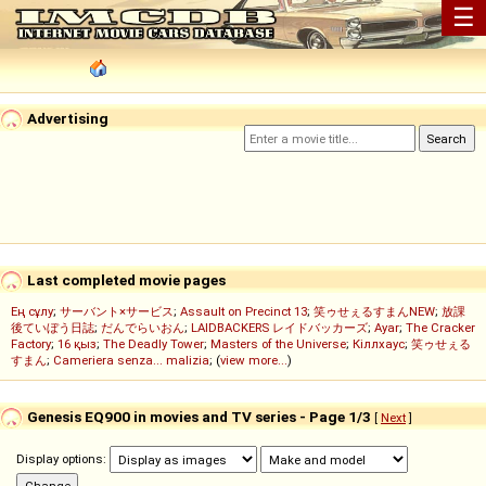
☰
Advertising
Last completed movie pages
Ең сұлу
;
サーバント×サービス
;
Assault on Precinct 13
;
笑ゥせぇるすまんNEW
;
放課
後ていぼう日誌
;
だんでらいおん
;
LAIDBACKERS レイドバッカーズ
;
Ayar
;
The Cracker
Factory
;
16 қыз
;
The Deadly Tower
;
Masters of the Universe
;
Кіллхаус
;
笑ゥせぇる
すまん
;
Cameriera senza... malizia
; (
view more...
)
Genesis EQ900 in movies and TV series - Page 1/3
[
Next
]
Display options: