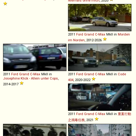
Niemals ohne mich
, 2020
2011
Ford
Grand
C
-
Max
MkII in
Morden
im Norden
, 2012-2026
2011
Ford
Grand
C
-
Max
MkII in
2011
Ford
Grand
C
-
Max
MkII in
Code
Josephine Klick - Allein unter Cops
,
404
, 2020-2022
2014-2017
2011
Ford
Grand
C
-
Max
MkII in
重案行動
之搗毒任務
, 2021