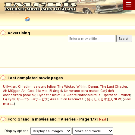
☰
Advertising
Last completed movie pages
Utflykten
;
Chiedimi se sono felice
;
The Wicked Within
;
Danur: The Last Chapter
;
Ah Müjgan Ah
;
Così è la vita
;
El ángel
;
Un verano para matar
;
Celý deň
obchádzam panelák
;
Dynastie Knie: 100 Jahre Nationalcircus
;
Operation Jetliner
;
Ең сұлу
;
サーバント×サービス
;
Assault on Precinct 13
;
笑ゥせぇるすまんNEW
; (
view
more...
)
Ford Grand in movies and TV series - Page 1/7
[
Next
]
Display options: