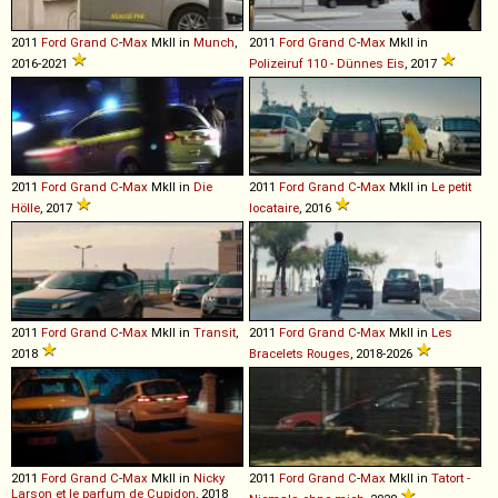
2011
Ford
Grand
C
-
Max
MkII in
Munch
,
2011
Ford
Grand
C
-
Max
MkII in
2016-2021
Polizeiruf 110 - Dünnes Eis
, 2017
2011
Ford
Grand
C
-
Max
MkII in
Die
2011
Ford
Grand
C
-
Max
MkII in
Le petit
Hölle
, 2017
locataire
, 2016
2011
Ford
Grand
C
-
Max
MkII in
Transit
,
2011
Ford
Grand
C
-
Max
MkII in
Les
2018
Bracelets Rouges
, 2018-2026
2011
Ford
Grand
C
-
Max
MkII in
Nicky
2011
Ford
Grand
C
-
Max
MkII in
Tatort -
Larson et le parfum de Cupidon
, 2018