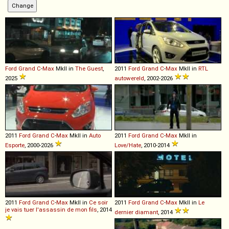
Ford
Grand
C
-
Max
MkII in
The Guest
,
2011
Ford
Grand
C
-
Max
MkII in
RTL
2025
autowereld
, 2002-2026
2011
Ford
Grand
C
-
Max
MkII in
Auto
2011
Ford
Grand
C
-
Max
MkII in
Esporte
, 2000-2026
Love/Hate
, 2010-2014
2011
Ford
Grand
C
-
Max
MkII in
Ce soir
2011
Ford
Grand
C
-
Max
MkII in
Le
je vais tuer l'assassin de mon fils
, 2014
dernier diamant
, 2014