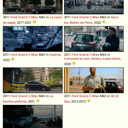
2011
Ford
Grand
C
-
Max
MkII in
La casa
2011
Ford
Grand
C
-
Max
MkII in
Sous
de papel
, 2017-2021
les étoiles de Paris
, 2020
2011
Ford
Grand
C
-
Max
MkII in
Expired
,
2011
Ford
Grand
C
-
Max
MkII in
Comment je suis devenu super-héros
,
2022
2020
2011
Ford
Grand
C
-
Max
MkII in
La
2011
Ford
Grand
C
-
Max
MkII in
All at
familia perfecta
, 2021
Sea
, 2013-2015