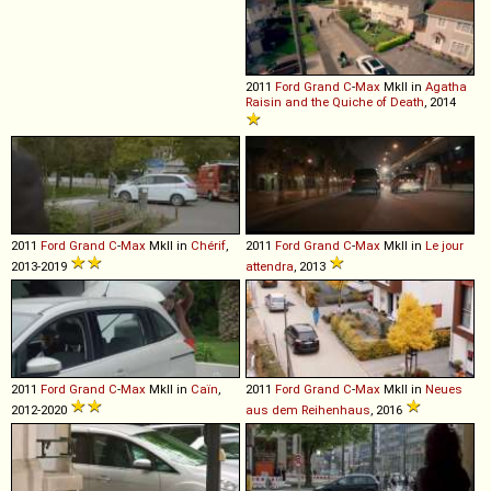
2011
Ford
Grand
C
-
Max
MkII in
Agatha
Raisin and the Quiche of Death
, 2014
2011
Ford
Grand
C
-
Max
MkII in
Chérif
,
2011
Ford
Grand
C
-
Max
MkII in
Le jour
2013-2019
attendra
, 2013
2011
Ford
Grand
C
-
Max
MkII in
Caïn
,
2011
Ford
Grand
C
-
Max
MkII in
Neues
2012-2020
aus dem Reihenhaus
, 2016