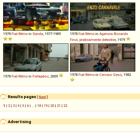
1978
Fiat
Ritmo
in
Sonda
, 1977-1989
1978
Fiat
Ritmo
in
Agenzia Riccardo
Finzi, praticamente detective
, 1979
1978
Fiat
Ritmo
in
Cercasi Gesù
, 1982
1978
Fiat
Ritmo
in
Fortapàsc
, 2009
Results pages
[
Next
]
1
|
2
|
3
|
4
|
5
|
6
| ... |
18
|
19
|
20
|
21
|
22
Advertising