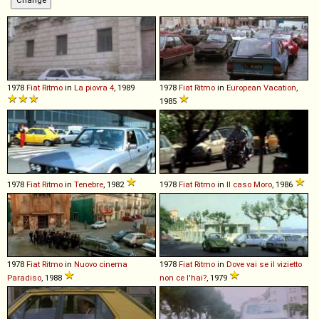
1978
Fiat
Ritmo
in
La piovra 4
, 1989
1978
Fiat
Ritmo
in
European Vacation
,
1985
1978
Fiat
Ritmo
in
Tenebre
, 1982
1978
Fiat
Ritmo
in
Il caso Moro
, 1986
1978
Fiat
Ritmo
in
Nuovo cinema
1978
Fiat
Ritmo
in
Dove vai se il vizietto
Paradiso
, 1988
non ce l'hai?
, 1979