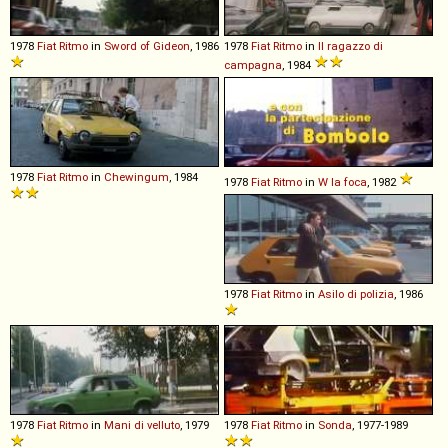
1978
Fiat
Ritmo
in
Sword of Gideon
, 1986
1978
Fiat
Ritmo
in
Il ragazzo di
campagna
, 1984
1978
Fiat
Ritmo
in
Chewingum
, 1984
1978
Fiat
Ritmo
in
W la foca
, 1982
1978
Fiat
Ritmo
in
Asilo di polizia
, 1986
1978
Fiat
Ritmo
in
Mani di velluto
, 1979
1978
Fiat
Ritmo
in
Sonda
, 1977-1989