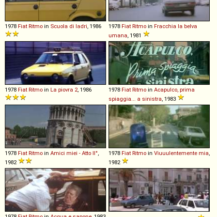
1978
Fiat
Ritmo
in
Scuola di ladri
, 1986
1978
Fiat
Ritmo
in
Fracchia la belva
umana
, 1981
1978
Fiat
Ritmo
in
La piovra 2
, 1986
1978
Fiat
Ritmo
in
Acapulco, prima
spiaggia... a sinistra
, 1983
1978
Fiat
Ritmo
in
Amici miei - Atto II°
,
1978
Fiat
Ritmo
in
Viuuulentemente mia
,
1982
1982
1978
Fiat
Ritmo
in
Acqua e sapone
, 1983