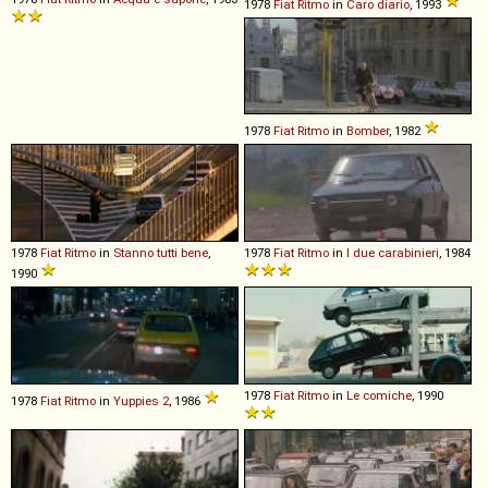
1978
Fiat
Ritmo
in
Caro diario
, 1993
1978
Fiat
Ritmo
in
Bomber
, 1982
1978
Fiat
Ritmo
in
Stanno tutti bene
,
1978
Fiat
Ritmo
in
I due carabinieri
, 1984
1990
1978
Fiat
Ritmo
in
Le comiche
, 1990
1978
Fiat
Ritmo
in
Yuppies 2
, 1986