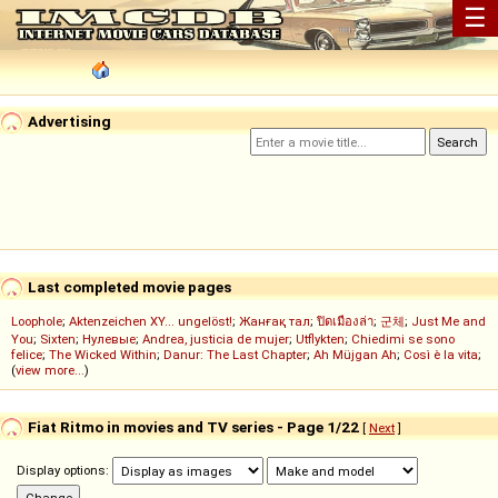
☰
Advertising
Last completed movie pages
Loophole
;
Aktenzeichen XY... ungelöst!
;
Жанғақ тал
;
ปิดเมืองล่า
;
군체
;
Just Me and
You
;
Sixten
;
Нулевые
;
Andrea, justicia de mujer
;
Utflykten
;
Chiedimi se sono
felice
;
The Wicked Within
;
Danur: The Last Chapter
;
Ah Müjgan Ah
;
Così è la vita
;
(
view more...
)
Fiat Ritmo in movies and TV series - Page 1/22
[
Next
]
Display options: