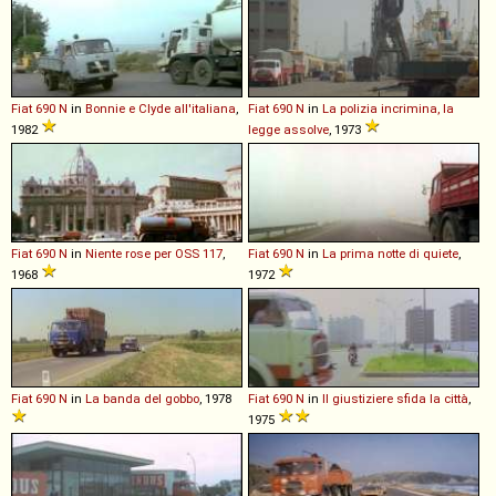
Fiat
690
N
in
Bonnie e Clyde all'italiana
,
Fiat
690
N
in
La polizia incrimina, la
1982
legge assolve
, 1973
Fiat
690
N
in
Niente rose per OSS 117
,
Fiat
690
N
in
La prima notte di quiete
,
1968
1972
Fiat
690
N
in
La banda del gobbo
, 1978
Fiat
690
N
in
Il giustiziere sfida la città
,
1975