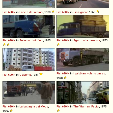
Fiat
690
N
in
Faccia da schiaffi
, 1970
Fiat
690
N
in
Sissignore
, 1968
Fiat
690
N
in
Sette uomini d'oro
, 1965
Fiat
690
N
in
Sgarro alla camorra
, 1973
Fiat
690
N
in
I gabbiani volano basso
,
Fiat
690
N
in
Celebrità
, 1981
1978
Fiat
690
N
in
La battaglia dei Mods
,
Fiat
690
N
in
The 'Human' Factor
, 1975
1966