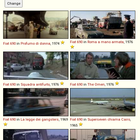
Fiat
690
in
Roma a mano armata
, 1976
Fiat
690
in
Profumo di donna
, 1974
Fiat
690
in
Squadra antifurto
, 1976
Fiat
690
in
The Omen
, 1976
Fiat
690
in
La legge dei gangsters
, 1969
Fiat
690
in
Superseven chiama Cairo
,
1965