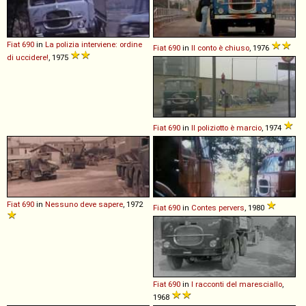
Fiat
690
in
La polizia interviene: ordine
Fiat
690
in
Il conto è chiuso
, 1976
di uccidere!
, 1975
Fiat
690
in
Il poliziotto è marcio
, 1974
Fiat
690
in
Nessuno deve sapere
, 1972
Fiat
690
in
Contes pervers
, 1980
Fiat
690
in
I racconti del maresciallo
,
1968