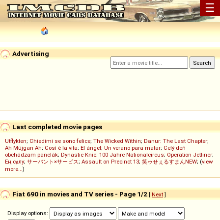
☰
Advertising
Last completed movie pages
Utflykten
;
Chiedimi se sono felice
;
The Wicked Within
;
Danur: The Last Chapter
;
Ah Müjgan Ah
;
Così è la vita
;
El ángel
;
Un verano para matar
;
Celý deň
obchádzam panelák
;
Dynastie Knie: 100 Jahre Nationalcircus
;
Operation Jetliner
;
Ең сұлу
;
サーバント×サービス
;
Assault on Precinct 13
;
笑ゥせぇるすまんNEW
; (
view
more...
)
Fiat 690 in movies and TV series - Page 1/2
[
Next
]
Display options: