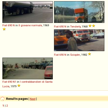
Fiat
690
N
in
Il giovane normale
, 1969
Fiat
690
N
in
Tenderly
, 1968
Fiat
690
N
in
Sciopèn
, 1982
Fiat
690
N1
in
I contrabbandieri di Santa
Lucia
, 1979
Results pages
[
Next
]
1
|
2