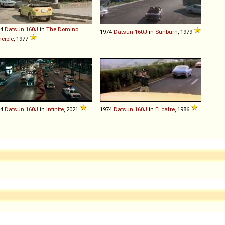
74
Datsun
160J
in
The Domino
1974
Datsun
160J
in
Sunburn
, 1979
nciple
, 1977
74
Datsun
160J
in
Infinite
, 2021
1974
Datsun
160J
in
El cafre
, 1986