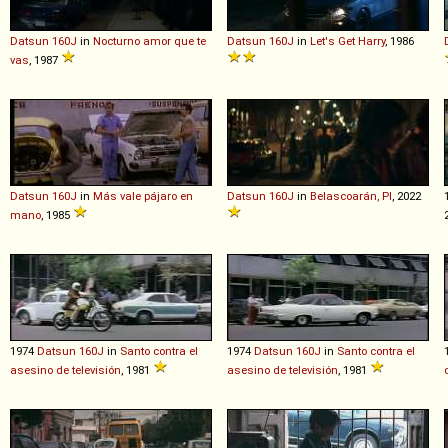
Datsun
160J
in
Nocturno amor que te
Datsun
160J
in
Let's Get Harry
, 1986
vas
, 1987
Datsun
160J
in
Más vale pájaro en
Datsun
160J
in
Belascoarán, PI
, 2022
mano
, 1985
1974
Datsun
160J
in
Santo contra el
1974
Datsun
160J
in
Santo contra el
asesino de televisión
, 1981
asesino de televisión
, 1981