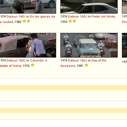
1974
Datsun
160J
in
En las garras de
1974
Datsun
160J
in
Poder sin límite
,
19
la ciudad
, 1982
1993
Pri
1974
Datsun
160J
in
Columbo: A
1974
Datsun
160J
in
Day of the
19
Matter of Honor
, 1976
Assassin
, 1981