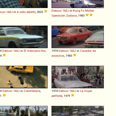
Datsun
160J
in
Kung Fu Mortal:
tsun
160J
in
A cielo abierto
, 2023
Operación Zodiaco
, 1983
74
Datsun
160J
in
El mexicano feo
,
1974
Datsun
160J
in
Cazador de
84
asesinos
, 1983
74
Datsun
160J
in
Colombiana
,
1974
Datsun
160J
in
La mujer
11
perfecta
, 1979