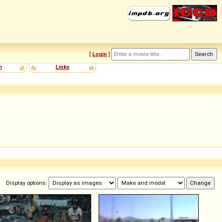
[
Login
]
m
Links
Display options: