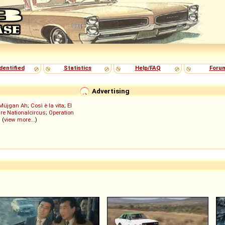
dentified
Statistics
Help/FAQ
Foru
Advertising
Müjgan Ah
;
Così è la vita
;
El
re Nationalcircus
;
Operation
; (
view more...
)