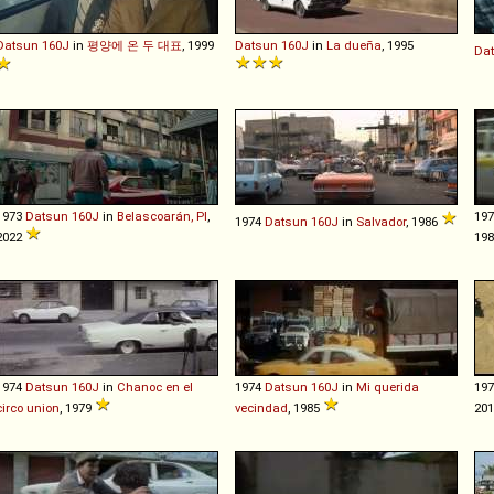
Datsun
160J
in
평양에 온 두 대표
, 1999
Datsun
160J
in
La dueña
, 1995
Da
1973
Datsun
160J
in
Belascoarán, PI
,
19
1974
Datsun
160J
in
Salvador
, 1986
2022
19
1974
Datsun
160J
in
Chanoc en el
1974
Datsun
160J
in
Mi querida
19
circo union
, 1979
vecindad
, 1985
20