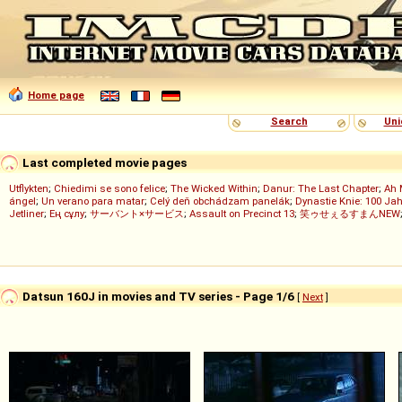
Home page
Search
Uni
Last completed movie pages
Utflykten
;
Chiedimi se sono felice
;
The Wicked Within
;
Danur: The Last Chapter
;
Ah 
ángel
;
Un verano para matar
;
Celý deň obchádzam panelák
;
Dynastie Knie: 100 Jah
Jetliner
;
Ең сұлу
;
サーバント×サービス
;
Assault on Precinct 13
;
笑ゥせぇるすまんNEW
Datsun 160J in movies and TV series - Page 1/6
[
Next
]