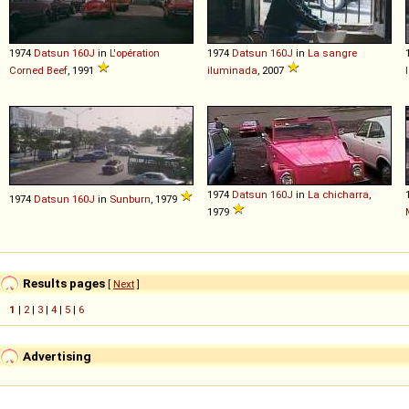
1974
Datsun
160J
in
L'opération
1974
Datsun
160J
in
La sangre
Corned Beef
, 1991
iluminada
, 2007
1974
Datsun
160J
in
La chicharra
,
1974
Datsun
160J
in
Sunburn
, 1979
1979
Results pages
[
Next
]
1
|
2
|
3
|
4
|
5
|
6
Advertising