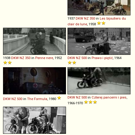
1937
DKW
NZ
350
in
Les bijoutiers du
clair de lune
, 1958
1938
DKW
NZ
350
in
Penne nere
, 1952
DKW
NZ
500
in
Prawo i pięść
, 1964
DKW
NZ
500
in
Czterej pancerni i pies
,
DKW
NZ
500
in
The Formula
, 1980
1966-1970