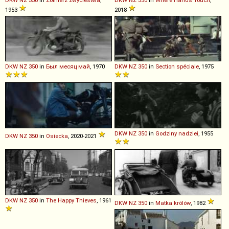
1953
2018
DKW
NZ
350
in
Был месяц май
, 1970
DKW
NZ
350
in
Section spéciale
, 1975
DKW
NZ
350
in
Godziny nadziei
, 1955
DKW
NZ
350
in
Osiecka
, 2020-2021
DKW
NZ
350
in
The Happy Thieves
, 1961
DKW
NZ
350
in
Matka królów
, 1982