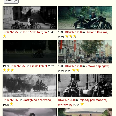
DKW
NZ
250
in
De nåede færgen
, 1948
1939
DKW
NZ
250
in
Simona Kossak
,
2024
1939
DKW
NZ
250
in
Piekło kobiet
, 2026
1939
DKW
NZ
250
in
Zatoka szpiegów
,
2024-2025
DKW
NZ
350
in
Jarzębina czerwona
,
DKW
NZ
350
in
Pojazdy powstanczej
1970
Warszawy
, 2004