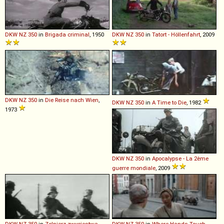
DKW
NZ
350
in
Brigada criminal
, 1950
DKW
NZ
350
in
Tatort - Höllenfahrt
, 2009
DKW
NZ
350
in
Die Reise nach Wien
,
DKW
NZ
350
in
A Time to Die
, 1982
1973
DKW
NZ
350
in
Apocalypse - La 2ème
guerre mondiale
, 2009
DKW
NZ
350
in
Zolnierz zwyciestwa
,
DKW
NZ
350
in
Where Hands Touch
,