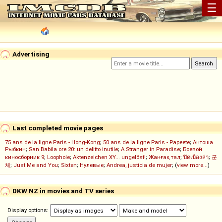
☰
Advertising
Last completed movie pages
75 ans de la ligne Paris - Hong-Kong
;
50 ans de la ligne Paris - Papeete
;
Антоша
Рыбкин
;
San Babila ore 20: un delitto inutile
;
A Stranger in Paradise
;
Боевой
киносборник 9
;
Loophole
;
Aktenzeichen XY... ungelöst!
;
Жанғақ тал
;
ปิดเมืองล่า
;
군
체
;
Just Me and You
;
Sixten
;
Нулевые
;
Andrea, justicia de mujer
; (
view more...
)
DKW NZ in movies and TV series
Display options: