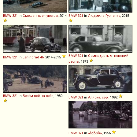
BMW
321
in
Смешанные чувства
, 2014
BMW
321
in
Людмила Гурченко
, 2015
BMW
321
in
Семнадцать мгновений
BMW
321
in
Leningrad 46
, 2014-2015
весны
, 1973
BMW
321
in
Берём всё на себя
, 1980
BMW
321
in
Аляска, сэр!
, 1992
BMW
321
in
აბეზარა
, 1956