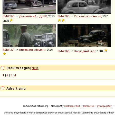
BMW
321
in
Дільничний з ДВРЗ
, 2020-
BMW
321
in
Рассказы о юности
, 1961
2023
BMW
321
in
Операция «Неман»
, 2023
BMW
321
in
Последний шаг
, 1984
Results pages
[
Next
]
1
|
2
|
3
|
4
Advertising
© 2004-2026 IMCDb.org — Managed by
Controgest SRL
—
Contact us
—
Privacy policy
—
Pictures are property of movie companies owner of the respective movies. Comments are property of their