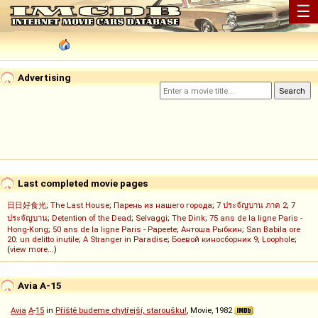
☰
Advertising
Last completed movie pages
日日好食光
;
The Last House
;
Парень из нашего города
;
7 ประจัญบาน ภาค 2
;
7
ประจัญบาน
;
Detention of the Dead
;
Selvaggi
;
The Dink
;
75 ans de la ligne Paris -
Hong-Kong
;
50 ans de la ligne Paris - Papeete
;
Антоша Рыбкин
;
San Babila ore
20: un delitto inutile
;
A Stranger in Paradise
;
Боевой киносборник 9
;
Loophole
;
(
view more...
)
Avia A-15
Avia
A
-
15
in
Příště budeme chytřejší, staroušku!
, Movie, 1982