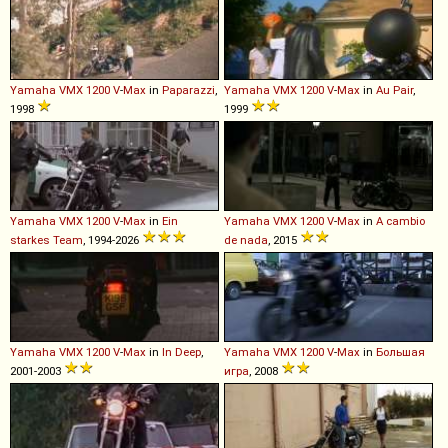
Yamaha
VMX
1200
V
-
Max
in
Paparazzi
,
Yamaha
VMX
1200
V
-
Max
in
Au Pair
,
1998
1999
Yamaha
VMX
1200
V
-
Max
in
Ein
Yamaha
VMX
1200
V
-
Max
in
A cambio
starkes Team
, 1994-2026
de nada
, 2015
Yamaha
VMX
1200
V
-
Max
in
In Deep
,
Yamaha
VMX
1200
V
-
Max
in
Большая
2001-2003
игра
, 2008