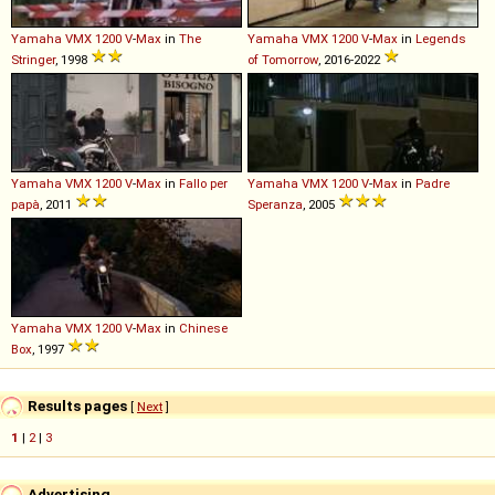
Yamaha
VMX
1200
V
-
Max
in
The
Yamaha
VMX
1200
V
-
Max
in
Legends
Stringer
, 1998
of Tomorrow
, 2016-2022
Yamaha
VMX
1200
V
-
Max
in
Fallo per
Yamaha
VMX
1200
V
-
Max
in
Padre
papà
, 2011
Speranza
, 2005
Yamaha
VMX
1200
V
-
Max
in
Chinese
Box
, 1997
Results pages
[
Next
]
1
|
2
|
3
Advertising