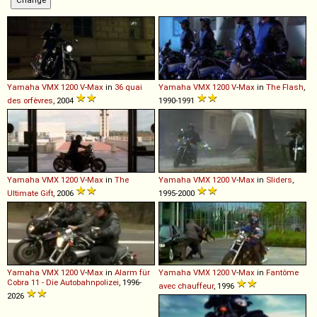
Yamaha
VMX
1200
V
-
Max
in
36 quai
Yamaha
VMX
1200
V
-
Max
in
The Flash
,
des orfèvres
, 2004
1990-1991
Yamaha
VMX
1200
V
-
Max
in
The
Yamaha
VMX
1200
V
-
Max
in
Sliders
,
Ultimate Gift
, 2006
1995-2000
Yamaha
VMX
1200
V
-
Max
in
Alarm für
Yamaha
VMX
1200
V
-
Max
in
Fantôme
Cobra 11 - Die Autobahnpolizei
, 1996-
avec chauffeur
, 1996
2026