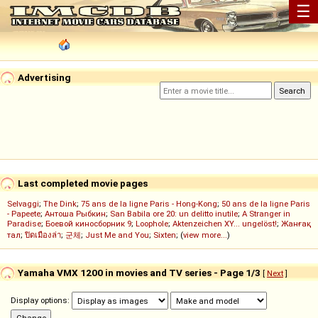
☰
Advertising
Last completed movie pages
Selvaggi
;
The Dink
;
75 ans de la ligne Paris - Hong-Kong
;
50 ans de la ligne Paris
- Papeete
;
Антоша Рыбкин
;
San Babila ore 20: un delitto inutile
;
A Stranger in
Paradise
;
Боевой киносборник 9
;
Loophole
;
Aktenzeichen XY... ungelöst!
;
Жанғақ
тал
;
ปิดเมืองล่า
;
군체
;
Just Me and You
;
Sixten
; (
view more...
)
Yamaha VMX 1200 in movies and TV series - Page 1/3
[
Next
]
Display options: