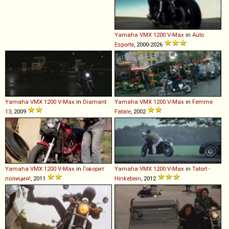
Yamaha
VMX
1200
V
-
Max
in
Auto
Esporte
, 2000-2026
Yamaha
VMX
1200
V
-
Max
in
Diamant
Yamaha
VMX
1200
V
-
Max
in
Femme
13
, 2009
Fatale
, 2002
Yamaha
VMX
1200
V
-
Max
in
Говорит
Yamaha
VMX
1200
V
-
Max
in
Tatort -
полиция!
, 2011
Hinkebein
, 2012