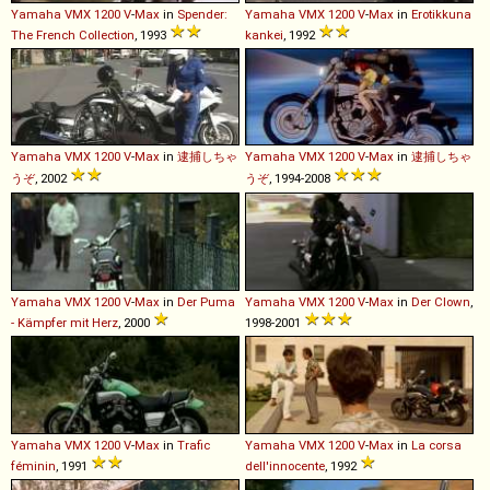
Yamaha
VMX
1200
V
-
Max
in
Spender:
Yamaha
VMX
1200
V
-
Max
in
Erotikkuna
The French Collection
, 1993
kankei
, 1992
Yamaha
VMX
1200
V
-
Max
in
逮捕しちゃ
Yamaha
VMX
1200
V
-
Max
in
逮捕しちゃ
うぞ
, 2002
うぞ
, 1994-2008
Yamaha
VMX
1200
V
-
Max
in
Der Puma
Yamaha
VMX
1200
V
-
Max
in
Der Clown
,
- Kämpfer mit Herz
, 2000
1998-2001
Yamaha
VMX
1200
V
-
Max
in
Trafic
Yamaha
VMX
1200
V
-
Max
in
La corsa
féminin
, 1991
dell'innocente
, 1992