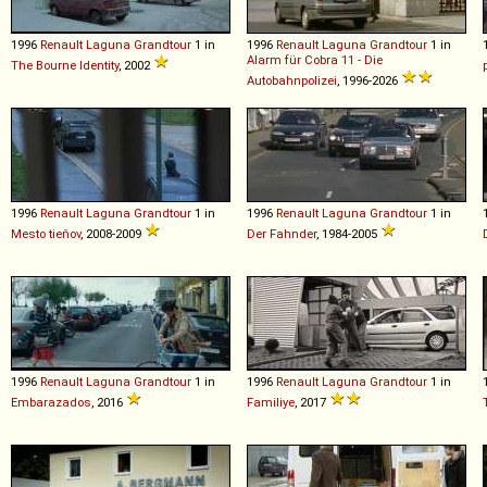
1996
Renault
Laguna
Grandtour
1 in
1996
Renault
Laguna
Grandtour
1 in
Alarm für Cobra 11 - Die
The Bourne Identity
, 2002
Autobahnpolizei
, 1996-2026
1996
Renault
Laguna
Grandtour
1 in
1996
Renault
Laguna
Grandtour
1 in
Mesto tieňov
, 2008-2009
Der Fahnder
, 1984-2005
1996
Renault
Laguna
Grandtour
1 in
1996
Renault
Laguna
Grandtour
1 in
Embarazados
, 2016
Familiye
, 2017