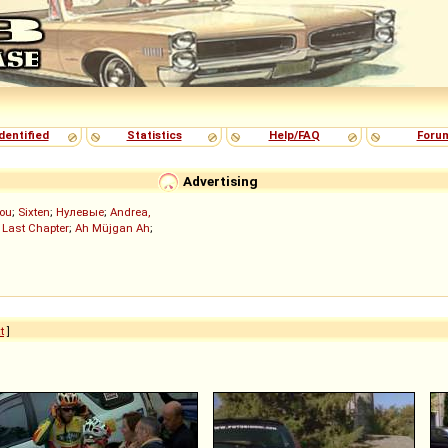
dentified
Statistics
Help/FAQ
Foru
Advertising
ou
;
Sixten
;
Нулевые
;
Andrea,
 Last Chapter
;
Ah Müjgan Ah
;
t
]