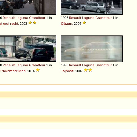
96
Renault
Laguna
Grandtour
1 in
1998
Renault
Laguna
Grandtour
1 in
zt erst recht
, 2003
Сёмин
, 2009
98
Renault
Laguna
Grandtour
1 in
1998
Renault
Laguna
Grandtour
1 in
e November Man
, 2014
Tajnosti
, 2007