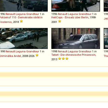
1996
Renault
Laguna
Grandtour
1 in
1996
Renault
Laguna
Grandtour
1 in
19
Polizeiruf 110 - Demokratie stirbt in
HeliCops - Einsatz über Berlin
, 1998-
Jet
Finsternis
, 2018
2001
1998
Renault
Laguna
Grandtour
1 in
1998
Renault
Laguna
Grandtour
1 in
19
Tatort - Die chinesische Prinzessin
,
Kriminálka Andel
, 2008-2026
Th
2013