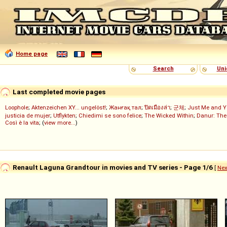
Home page
Search
Uni
Last completed movie pages
Loophole
;
Aktenzeichen XY... ungelöst!
;
Жанғақ тал
;
ปิดเมืองล่า
;
군체
;
Just Me and Y
justicia de mujer
;
Utflykten
;
Chiedimi se sono felice
;
The Wicked Within
;
Danur: The
Così è la vita
; (
view more...
)
Renault Laguna Grandtour in movies and TV series - Page 1/6
[
Nex