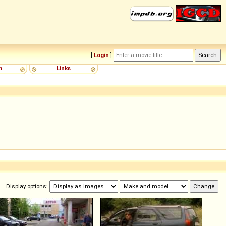
[
Login
]
m
Links
Display options: