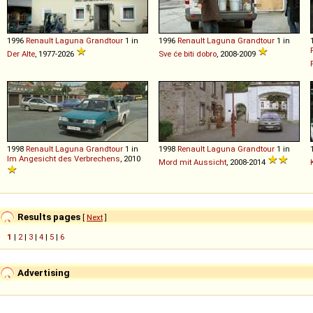
1996
Renault
Laguna
Grandtour
1 in
1996
Renault
Laguna
Grandtour
1 in
Der Alte
, 1977-2026
Sve će biti dobro
, 2008-2009
1998
Renault
Laguna
Grandtour
1 in
1998
Renault
Laguna
Grandtour
1 in
Im Angesicht des Verbrechens
, 2010
Mord mit Aussicht
, 2008-2014
Results pages
[
Next
]
1
|
2
|
3
|
4
|
5
|
6
Advertising