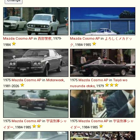
Mazda
Cosmo
AP
in
西部警察
, 1979-
Mazda
Cosmo
AP
in
よろしくメカドッ
1984
ク
, 1984-1985
1975
Mazda
Cosmo
AP
in
Motorweek
,
1975
Mazda
Cosmo
AP
in
Taiyô wo
1981-2026
nusunda otoko
, 1979
1975
Mazda
Cosmo
AP
in
宇宙刑事シャ
1975
Mazda
Cosmo
AP
in
宇宙刑事シャ
イダー
, 1984-1985
イダー
, 1984-1985