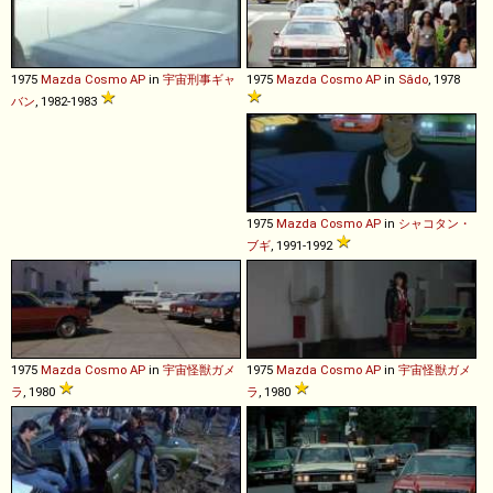
1975
Mazda
Cosmo
AP
in
宇宙刑事ギャ
1975
Mazda
Cosmo
AP
in
Sâdo
, 1978
バン
, 1982-1983
1975
Mazda
Cosmo
AP
in
シャコタン・
ブギ
, 1991-1992
1975
Mazda
Cosmo
AP
in
宇宙怪獣ガメ
1975
Mazda
Cosmo
AP
in
宇宙怪獣ガメ
ラ
, 1980
ラ
, 1980