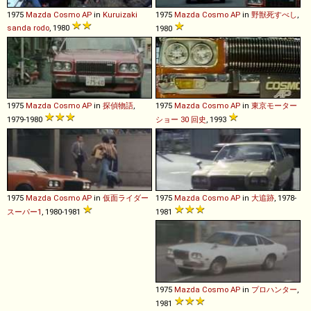
1975
Mazda
Cosmo
AP
in
Kuruizaki
1975
Mazda
Cosmo
AP
in
野獣死すべし
,
sanda rodo
, 1980
1980
1975
Mazda
Cosmo
AP
in
探偵物語
,
1975
Mazda
Cosmo
AP
in
東京モーター
1979-1980
ショー 30 回史
, 1993
1975
Mazda
Cosmo
AP
in
仮面ライダー
1975
Mazda
Cosmo
AP
in
大追跡
, 1978-
スーパー1
, 1980-1981
1981
1975
Mazda
Cosmo
AP
in
プロハンター
,
1981