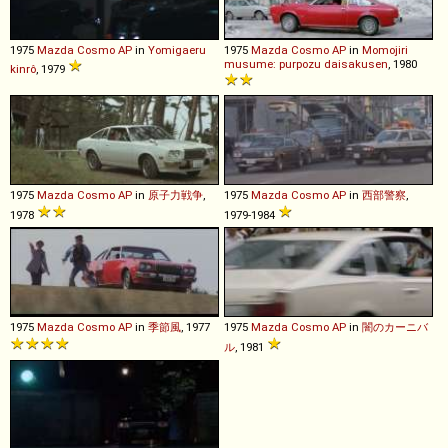
1975
Mazda
Cosmo
AP
in
Yomigaeru
1975
Mazda
Cosmo
AP
in
Momojiri
musume: purpozu daisakusen
, 1980
kinrô
, 1979
1975
Mazda
Cosmo
AP
in
原子力戦争
,
1975
Mazda
Cosmo
AP
in
西部警察
,
1978
1979-1984
1975
Mazda
Cosmo
AP
in
季節風
, 1977
1975
Mazda
Cosmo
AP
in
闇のカーニバ
ル
, 1981