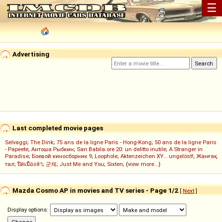
☰
Advertising
Last completed movie pages
Selvaggi
;
The Dink
;
75 ans de la ligne Paris - Hong-Kong
;
50 ans de la ligne Paris
- Papeete
;
Антоша Рыбкин
;
San Babila ore 20: un delitto inutile
;
A Stranger in
Paradise
;
Боевой киносборник 9
;
Loophole
;
Aktenzeichen XY... ungelöst!
;
Жанғақ
тал
;
ปิดเมืองล่า
;
군체
;
Just Me and You
;
Sixten
; (
view more...
)
Mazda Cosmo AP in movies and TV series - Page 1/2
[
Next
]
Display options: