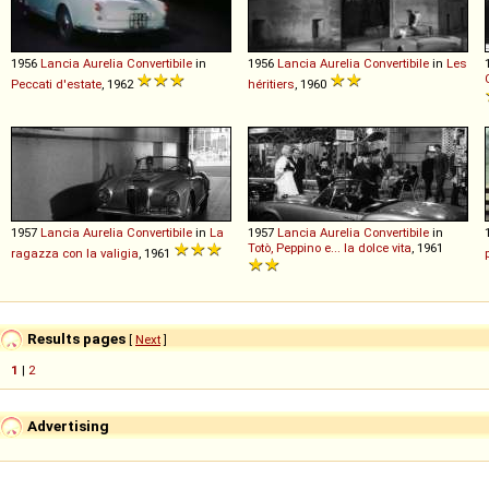
1956
Lancia
Aurelia
Convertibile
in
1956
Lancia
Aurelia
Convertibile
in
Les
Peccati d'estate
, 1962
héritiers
, 1960
1957
Lancia
Aurelia
Convertibile
in
La
1957
Lancia
Aurelia
Convertibile
in
Totò, Peppino e... la dolce vita
, 1961
ragazza con la valigia
, 1961
Results pages
[
Next
]
1
|
2
Advertising