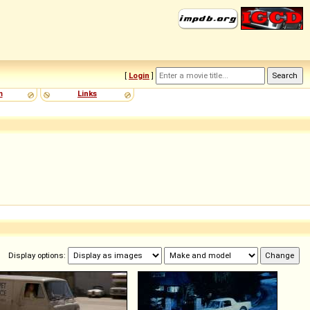
[
Login
]
m
Links
Display options: