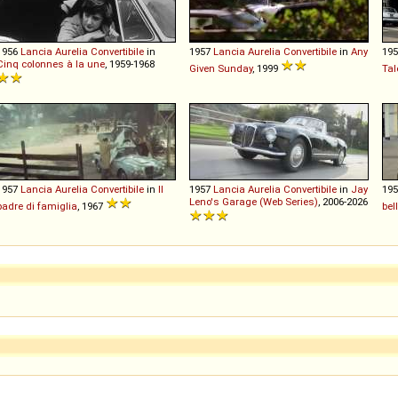
1956
Lancia
Aurelia
Convertibile
in
1957
Lancia
Aurelia
Convertibile
in
Any
19
Cinq colonnes à la une
, 1959-1968
Given Sunday
, 1999
Tal
1957
Lancia
Aurelia
Convertibile
in
Il
1957
Lancia
Aurelia
Convertibile
in
Jay
19
Leno's Garage (Web Series)
, 2006-2026
padre di famiglia
, 1967
bel