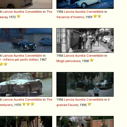
56
Lancia
Aurelia
Convertibile
in
The
1956
Lancia
Aurelia
Convertibile
in
taway
, 1972
Vacanze d'inverno
, 1959
56
Lancia
Aurelia
Convertibile
in
1956
Lancia
Aurelia
Convertibile
in
 - Inferno per pochi dollari
, 1967
Mogli pericolose
, 1958
56
Lancia
Aurelia
Convertibile
in
The
1956
Lancia
Aurelia
Convertibile
in
Il
enturers
, 1970
grande Fausto
, 1995