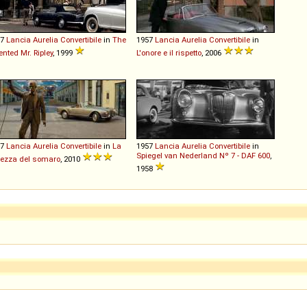
57
Lancia
Aurelia
Convertibile
in
The
1957
Lancia
Aurelia
Convertibile
in
ented Mr. Ripley
, 1999
L'onore e il rispetto
, 2006
57
Lancia
Aurelia
Convertibile
in
La
1957
Lancia
Aurelia
Convertibile
in
Spiegel van Nederland Nº 7 - DAF 600
,
lezza del somaro
, 2010
1958