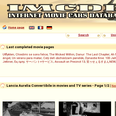
Home page
Search
Uni
Last completed movie pages
Utflykten
;
Chiedimi se sono felice
;
The Wicked Within
;
Danur: The Last Chapter
;
Ah 
ángel
;
Un verano para matar
;
Celý deň obchádzam panelák
;
Dynastie Knie: 100 Jah
Jetliner
;
Ең сұлу
;
サーバント×サービス
;
Assault on Precinct 13
;
笑ゥせぇるすまんNEW
Lancia Aurelia Convertibile in movies and TV series - Page 1/2
[
Ne