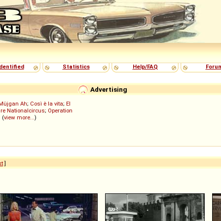
dentified
Statistics
Help/FAQ
Foru
Advertising
Müjgan Ah
;
Così è la vita
;
El
re Nationalcircus
;
Operation
; (
view more...
)
xt
]