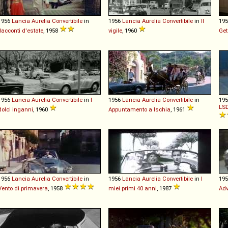
1956
Lancia
Aurelia
Convertibile
in
1956
Lancia
Aurelia
Convertibile
in
Il
19
Racconti d'estate
, 1958
vigile
, 1960
Ge
1956
Lancia
Aurelia
Convertibile
in
I
1956
Lancia
Aurelia
Convertibile
in
19
LSD
dolci inganni
, 1960
Appuntamento a Ischia
, 1961
1956
Lancia
Aurelia
Convertibile
in
1956
Lancia
Aurelia
Convertibile
in
I
19
Vento di primavera
, 1958
miei primi 40 anni
, 1987
Adv