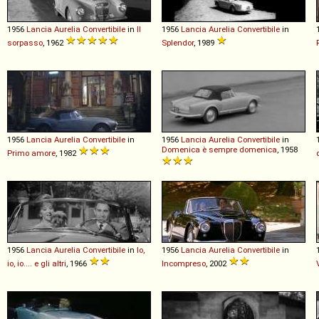
1956
Lancia
Aurelia
Convertibile
in
Il
1956
Lancia
Aurelia
Convertibile
in
sorpasso
, 1962
Splendor
, 1989
1956
Lancia
Aurelia
Convertibile
in
1956
Lancia
Aurelia
Convertibile
in
Domenica è sempre domenica
, 1958
Primo amore
, 1982
1956
Lancia
Aurelia
Convertibile
in
Io,
1956
Lancia
Aurelia
Convertibile
in
io, io.... e gli altri
, 1966
Incompreso
, 2002