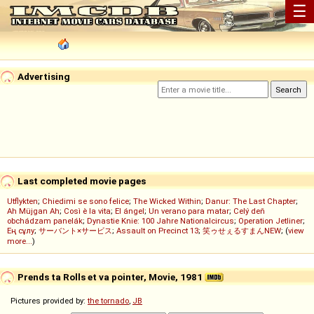
☰
Advertising
Last completed movie pages
Utflykten
;
Chiedimi se sono felice
;
The Wicked Within
;
Danur: The Last Chapter
;
Ah Müjgan Ah
;
Così è la vita
;
El ángel
;
Un verano para matar
;
Celý deň
obchádzam panelák
;
Dynastie Knie: 100 Jahre Nationalcircus
;
Operation Jetliner
;
Ең сұлу
;
サーバント×サービス
;
Assault on Precinct 13
;
笑ゥせぇるすまんNEW
; (
view
more...
)
Prends ta Rolls et va pointer, Movie, 1981
Pictures provided by:
the tornado
,
JB