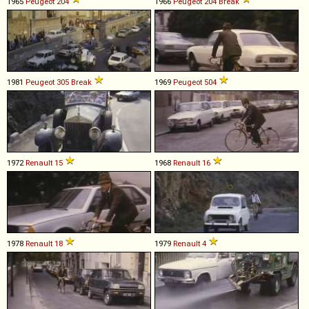
1965
Peugeot
204
1966
Peugeot
204
Break
1981
Peugeot
305
Break
1969
Peugeot
504
1972
Renault
15
1968
Renault
16
1978
Renault
18
1979
Renault
4