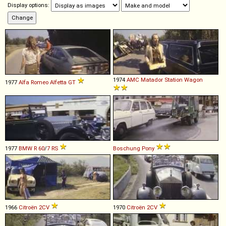
Display options:
1974
AMC
Matador
Station
Wagon
1977
Alfa Romeo
Alfetta
GT
1977
BMW
R
60
/
7
RS
Boschung
Pony
1966
Citroën
2CV
1970
Citroën
2CV