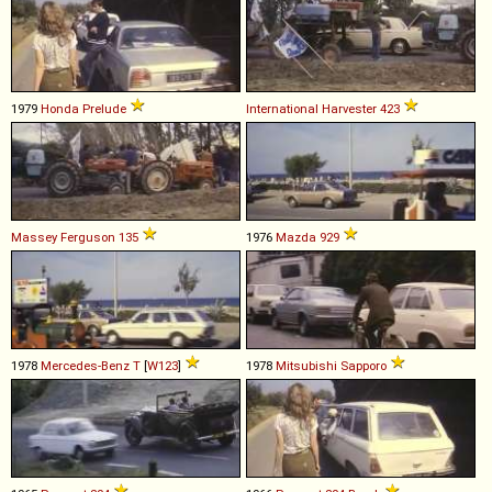
1979
Honda
Prelude
International Harvester
423
Massey Ferguson
135
1976
Mazda
929
1978
Mercedes-Benz
T
[
W123
]
1978
Mitsubishi
Sapporo