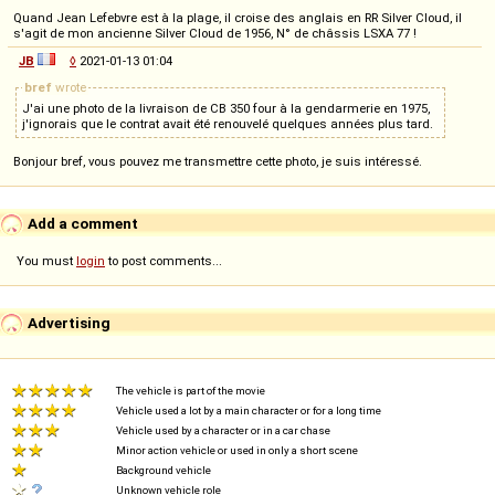
Quand Jean Lefebvre est à la plage, il croise des anglais en RR Silver Cloud, il
s'agit de mon ancienne Silver Cloud de 1956, N° de châssis LSXA 77 !
JB
◊
2021-01-13 01:04
bref
wrote
J'ai une photo de la livraison de CB 350 four à la gendarmerie en 1975,
j'ignorais que le contrat avait été renouvelé quelques années plus tard.
Bonjour bref, vous pouvez me transmettre cette photo, je suis intéressé.
Add a comment
You must
login
to post comments...
Advertising
The vehicle is part of the movie
Vehicle used a lot by a main character or for a long time
Vehicle used by a character or in a car chase
Minor action vehicle or used in only a short scene
Background vehicle
Unknown vehicle role