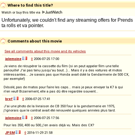
Where to find this title?
Watch or buy this title via
Comments about this movie
See all comments about this movie and its vehicles
jplemoine
◊
2006-07-25 17:00
Je viens de récupérer la cassette du film (si on peut appeler film une telle
panouille! J'ai pas tenu jusqu'au bout...)... Mais il y a des voitures et motos
intéressantes... Je savais pas que Honda avait doté la Gendarmerie de 500 CX,
par exemple!)
Désolé, pas de matos pour faire les caps... mais je peux envoyer la K7 à qui
n'en veut! Bizarrement, elle a pas dû être regardée souvent...
bref
◊
2006-07-25 17:41
J'ai une photo de la livraison de CB 350 four à la gendarmerie en 1975,
j'ignorais que le contrat avait été renouvelé quelques années plus tard.
jplemoine
◊
2006-07-25 17:56
Pour les 350, 400 ou 500, j'en avais déjà vu. Mais des CX?
JPSM
◊
2016-11-29 21:58