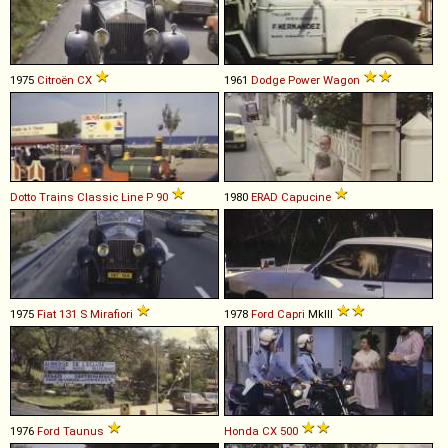
1975
Citroën
CX
1961
Dodge
Power
Wagon
Dotto Trains
Classic
Line
P
90
1980
ERAD
Capucine
1975
Fiat
131
S
Mirafiori
1978
Ford
Capri
MkIII
1976
Ford
Taunus
Honda
CX
500