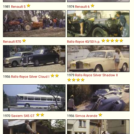
1981
Renault
5
1974
Renault
6
Renault
R70
Rolls-Royce
40
/
50
h
.
p
.
1979
Rolls-Royce
Silver
Shadow
II
1956
Rolls-Royce
Silver
Cloud
I
1970
Saviem
S45
GT
1956
Simca
Aronde