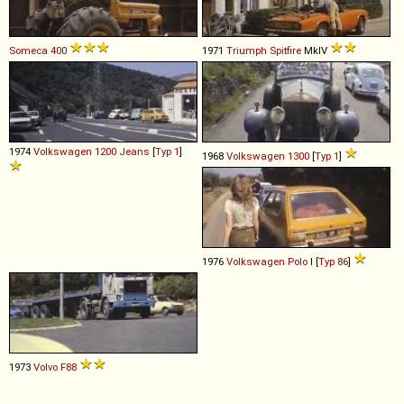
Someca
400
1971
Triumph
Spitfire
MkIV
1974
Volkswagen
1200
Jeans
[
Typ 1
]
1968
Volkswagen
1300
[
Typ 1
]
1976
Volkswagen
Polo
I [
Typ 86
]
1973
Volvo
F88