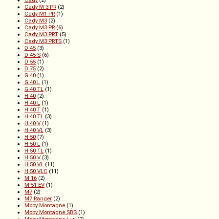
Cady M 3 PR
(2)
Cady M1 PR
(1)
Cady M3
(2)
Cady M3 PR
(6)
Cady M3 PRT
(5)
Cady M3 PRTS
(1)
D 45
(3)
D 45 S
(6)
D 55
(1)
D 75
(2)
G 40
(1)
G 40 L
(1)
G 40 TL
(1)
H 40
(2)
H 40 L
(1)
H 40 T
(1)
H 40 TL
(3)
H 40 V
(1)
H 40 VL
(3)
H 50
(7)
H 50 L
(1)
H 50 TL
(1)
H 50 V
(3)
H 50 VL
(11)
H 50 VLC
(11)
M 16
(2)
M 51 EV
(1)
M7
(2)
M7 Ranger
(2)
Moby Montagne
(1)
Moby Montagne SBS
(1)
Moby Montagne-Lux
(2)