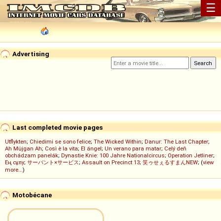
☰
Advertising
Last completed movie pages
Utflykten
;
Chiedimi se sono felice
;
The Wicked Within
;
Danur: The Last Chapter
;
Ah Müjgan Ah
;
Così è la vita
;
El ángel
;
Un verano para matar
;
Celý deň
obchádzam panelák
;
Dynastie Knie: 100 Jahre Nationalcircus
;
Operation Jetliner
;
Ең сұлу
;
サーバント×サービス
;
Assault on Precinct 13
;
笑ゥせぇるすまんNEW
; (
view
more...
)
Motobécane