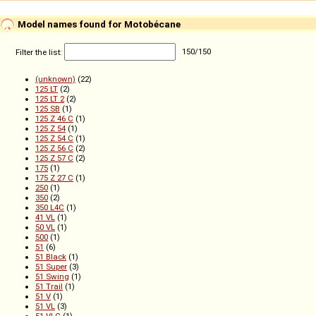
Model names found for Motobécane
Filter the list:
150
/
150
(unknown)
(22)
125 LT
(2)
125 LT 2
(2)
125 SB
(1)
125 Z 46 C
(1)
125 Z 54
(1)
125 Z 54 C
(1)
125 Z 56 C
(2)
125 Z 57 C
(2)
175
(1)
175 Z 27 C
(1)
250
(1)
350
(2)
350 L4C
(1)
41 VL
(1)
50 VL
(1)
500
(1)
51
(6)
51 Black
(1)
51 Super
(3)
51 Swing
(1)
51 Trail
(1)
51 V
(1)
51 VL
(3)
51 VLC
(1)