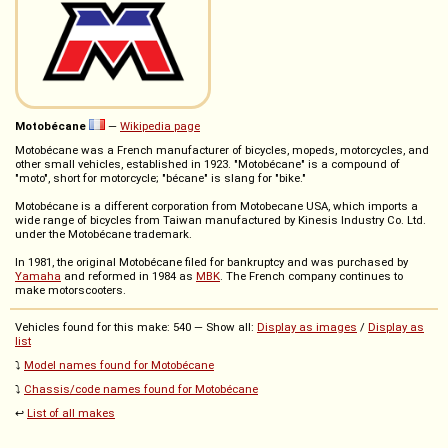
Motobécane
—
Wikipedia page
Motobécane was a French manufacturer of bicycles, mopeds, motorcycles, and
other small vehicles, established in 1923. "Motobécane" is a compound of
"moto", short for motorcycle; "bécane" is slang for "bike."
Motobécane is a different corporation from Motobecane USA, which imports a
wide range of bicycles from Taiwan manufactured by Kinesis Industry Co. Ltd.
under the Motobécane trademark.
In 1981, the original Motobécane filed for bankruptcy and was purchased by
Yamaha
and reformed in 1984 as
MBK
. The French company continues to
make motorscooters.
Vehicles found for this make: 540 — Show all:
Display as images
/
Display as
list
⤵️
Model names found for Motobécane
⤵️
Chassis/code names found for Motobécane
↩️
List of all makes