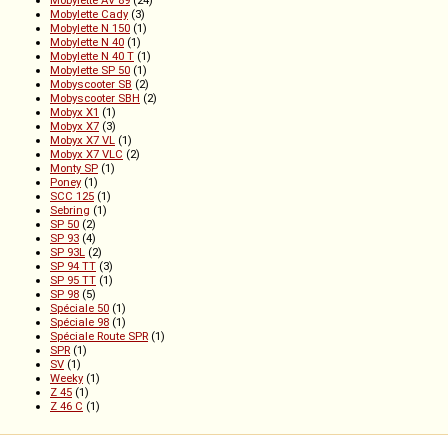
Mobylette Cady
(3)
Mobylette N 150
(1)
Mobylette N 40
(1)
Mobylette N 40 T
(1)
Mobylette SP 50
(1)
Mobyscooter SB
(2)
Mobyscooter SBH
(2)
Mobyx X1
(1)
Mobyx X7
(3)
Mobyx X7 VL
(1)
Mobyx X7 VLC
(2)
Monty SP
(1)
Poney
(1)
SCC 125
(1)
Sebring
(1)
SP 50
(2)
SP 93
(4)
SP 93L
(2)
SP 94 TT
(3)
SP 95 TT
(1)
SP 98
(5)
Spéciale 50
(1)
Spéciale 98
(1)
Spéciale Route SPR
(1)
SPR
(1)
SV
(1)
Weeky
(1)
Z 45
(1)
Z 46 C
(1)