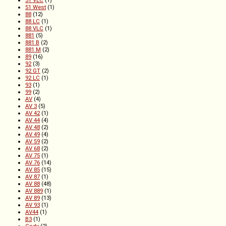
51 West
(1)
88
(12)
88 LC
(1)
88 VLC
(1)
881
(5)
881 B
(2)
881 M
(2)
89
(16)
92
(3)
92 GT
(2)
92 LC
(1)
93
(1)
99
(2)
AV
(4)
AV 3
(5)
AV 42
(1)
AV 44
(4)
AV 48
(2)
AV 49
(4)
AV 59
(2)
AV 68
(2)
AV 75
(1)
AV 76
(14)
AV 85
(15)
AV 87
(1)
AV 88
(48)
AV 889
(1)
AV 89
(13)
AV 93
(1)
AV44
(1)
B3
(1)
Cady
(2)