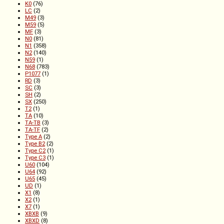
K0
(76)
LC
(2)
M49
(3)
M59
(5)
MF
(3)
N0
(81)
N1
(358)
N2
(140)
N59
(1)
N68
(783)
P1077
(1)
RD
(3)
SC
(3)
SH
(2)
SX
(250)
T2
(1)
TA
(10)
TA-TB
(3)
TA-TF
(2)
Type A
(2)
Type B2
(2)
Type C2
(1)
Type C3
(1)
U60
(104)
U64
(92)
U65
(45)
UD
(1)
X1
(8)
X2
(1)
X7
(1)
XBXB
(9)
XBXD
(8)