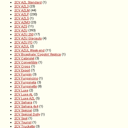
2CV AZL Standard
(1)
2CV AZL3
(23)
2CV AZLM
(44)
2CV AZLP
(230)
2CV AZLS
(1)
2CV AZM3
(23)
2CV AZS
(11)
2CV AZU
(393)
2CV AZU 250
(17)
2CV AZU Glaçauto
(4)
2CV AZU PO
(1)
2CV AZUL
(2)
2CV AZUL Week-end
(11)
2CV Bicephale 'Cogolin' Replica
(1)
2CV Cabriolet
(3)
2CV Convertible
(1)
2CV Cross
(1)
2CV Export
(7)
2CV Furgón
(3)
2CV Furgoncino
(1)
2CV Furgoneta
(3)
2CV Furgonette
(8)
2CV Luxe
(2)
2CV Luxe AL
(2)
2CV Luxe AZL
(5)
2CV Sahara
(1)
2CV Sahara 4x4
(1)
2CV Spécial
(23)
2CV Spécial Dolly
(1)
2CV Spot
(1)
2CV Tourist
(1)
2CV Truckette
(3)