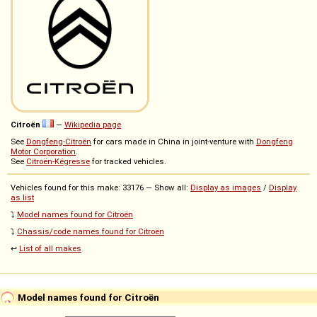
Citroën
—
Wikipedia page
See
Dongfeng-Citroën
for cars made in China in joint-venture with
Dongfeng
Motor Corporation
.
See
Citroën-Kégresse
for tracked vehicles.
Vehicles found for this make: 33176 — Show all:
Display as images
/
Display
as list
⤵️
Model names found for Citroën
⤵️
Chassis/code names found for Citroën
↩️
List of all makes
Model names found for Citroën