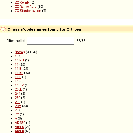
ZX Kombi
(2)
ZX Rallye Raid
(10)
ZX Stasjonsvogn
(7)
Chassis/code names found for Citroën
Filter the list:
85
/
85
(none)
(30376)
1
(1)
10 NH
(1)
11
(20)
11 B
(29)
11 BL
(53)
11 L
(1)
15
(6)
15 CV
(1)
230L
(1)
244
(2)
250
(2)
290
(1)
2CV
(33)
7
(2)
7C
(1)
A
(5)
AK 350
(1)
Ami 6
(24)
Ami 8
(48)