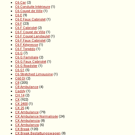
C6 Car
(2)
C6 Conduite Intérieure
(1)
C6 Coupé de Ville
(1)
C6 E
(9)
C6 E Faux Cabriolet
(1)
C6 F
(23)
C6 F Cabriolet
(2)
C6 F Coupé de Ville
(1)
C6 F Coupé Landaulet
(1)
C6 F Faux Cabriolet
(2)
C6 F Kégresse
(1)
C6 F Torpédo
(1)
C6 G
(7)
C6 G Familiale
(2)
C6 G Faux Cabriolet
(1)
C6 G Roadster
(1)
C6 G1
(5)
C6 Stretched Limousine
(1)
C60 DI
(2)
C8
(205)
C8 Ambulance
(4)
Caddy
(1)
CH 14
(2)
CX
(922)
CX 2400
(1)
CX 25
(4)
CX Ambulance
(79)
CX Ambulance Normalisée
(24)
CX Ambulancia
(8)
CX Ambulanza
(6)
CX Break
(120)
CX Break Bestattungswagen
(8)