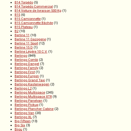
B14 Torpédo
(5)
B14 Torpédo Commercial
(1)
B14 Voiture de livraison 500 Kg
(1)
B15
(6)
B15 Camionnette
(1)
B15 Camionnette Bâchée
(1)
B15 Plateau
(1)
B2
(10)
Berline 11
(10)
Berline 11 Gazogene
(1)
Berline 11 Sport
(12)
Berline 15 D
(1)
Berline Légère 10 C.V.
(1)
Berlingo
(849)
Berlingo Combi
(2)
Berlingo Dangel
(7)
Berlingo Family
(2)
Berlingo First
(1)
Berlingo Furgon
(1)
Berlingo Grand Taxi
(1)
Berlingo Kastenwagen
(2)
Berlingo L2
(1)
Berlingo Multispace
(245)
Berlingo Multispace XTR
(9)
Berlingo Panelvan
(1)
Berlingo Pickup
(1)
Berlingo Plancher Cabine
(2)
Berlingo Van
(20)
Berlingo XL
(7)
Big Fifteen
(13)
Big Six
(3)
Bijou
(1)