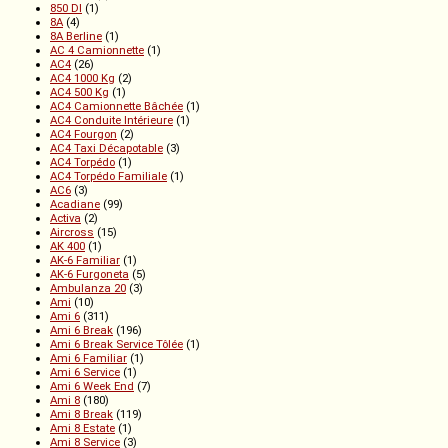
850 DI
(1)
8A
(4)
8A Berline
(1)
AC 4 Camionnette
(1)
AC4
(26)
AC4 1000 Kg
(2)
AC4 500 Kg
(1)
AC4 Camionnette Bâchée
(1)
AC4 Conduite Intérieure
(1)
AC4 Fourgon
(2)
AC4 Taxi Décapotable
(3)
AC4 Torpédo
(1)
AC4 Torpédo Familiale
(1)
AC6
(3)
Acadiane
(99)
Activa
(2)
Aircross
(15)
AK 400
(1)
AK-6 Familiar
(1)
AK-6 Furgoneta
(5)
Ambulanza 20
(3)
Ami
(10)
Ami 6
(311)
Ami 6 Break
(196)
Ami 6 Break Service Tôlée
(1)
Ami 6 Familiar
(1)
Ami 6 Service
(1)
Ami 6 Week End
(7)
Ami 8
(180)
Ami 8 Break
(119)
Ami 8 Estate
(1)
Ami 8 Service
(3)