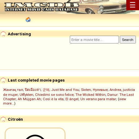
☰
Advertising
Last completed movie pages
Жанғақ тал
;
ปิดเมืองล่า
;
군체
;
Just Me and You
;
Sixten
;
Нулевые
;
Andrea, justicia
de mujer
;
Utflykten
;
Chiedimi se sono felice
;
The Wicked Within
;
Danur: The Last
Chapter
;
Ah Müjgan Ah
;
Così è la vita
;
El ángel
;
Un verano para matar
; (
view
more...
)
Citroën