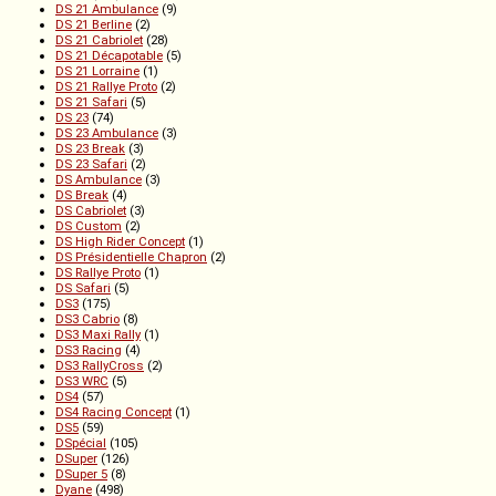
DS 21 Ambulance
(9)
DS 21 Berline
(2)
DS 21 Cabriolet
(28)
DS 21 Décapotable
(5)
DS 21 Lorraine
(1)
DS 21 Rallye Proto
(2)
DS 21 Safari
(5)
DS 23
(74)
DS 23 Ambulance
(3)
DS 23 Break
(3)
DS 23 Safari
(2)
DS Ambulance
(3)
DS Break
(4)
DS Cabriolet
(3)
DS Custom
(2)
DS High Rider Concept
(1)
DS Présidentielle Chapron
(2)
DS Rallye Proto
(1)
DS Safari
(5)
DS3
(175)
DS3 Cabrio
(8)
DS3 Maxi Rally
(1)
DS3 Racing
(4)
DS3 RallyCross
(2)
DS3 WRC
(5)
DS4
(57)
DS4 Racing Concept
(1)
DS5
(59)
DSpécial
(105)
DSuper
(126)
DSuper 5
(8)
Dyane
(498)