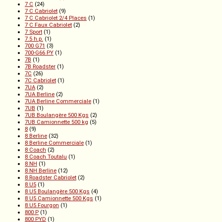
7 C
(24)
7 C Cabriolet
(9)
7 C Cabriolet 2/4 Places
(1)
7 C Faux Cabriolet
(2)
7 Sport
(1)
7.5 h.p.
(1)
700 G71
(3)
700-G66 PY
(1)
7B
(1)
7B Roadster
(1)
7C
(26)
7C Cabriolet
(1)
7UA
(2)
7UA Berline
(2)
7UA Berline Commerciale
(1)
7UB
(1)
7UB Boulangère 500 Kgs
(2)
7UB Camionnette 500 kg
(5)
8
(9)
8 Berline
(32)
8 Berline Commerciale
(1)
8 Coach
(2)
8 Coach Toutalu
(1)
8 NH
(1)
8 NH Berline
(12)
8 Roadster Cabriolet
(2)
8 U5
(1)
8 U5 Boulangère 500 Kgs
(4)
8 U5 Camionnette 500 Kgs
(1)
8 U5 Fourgon
(1)
800 P
(1)
800 PYD
(1)