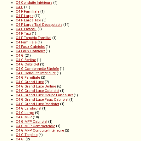
C4 Conduite Intérieure
(4)
C4 F
(11)
C4 F Familiale
(1)
C4 F Large
(17)
C4 F Large Taxi
(5)
C4 F Large Taxi Décapotable
(14)
C4 F Plateau
(1)
C4 F Taxi
(1)
C4 F Torpédo Familial
(1)
C4 Familiale
(1)
C4 Faux Cabriolet
(1)
C4 Faux-Cabriolet
(1)
C4 G
(21)
C4 G Berline
(1)
C4 G Cabriolet
(1)
C4 G Camionnette Bâchée
(1)
C4 G Conduite Intérieure
(1)
C4 G Familiale
(2)
C4 G Grand Luxe
(7)
C4 G Grand Luxe Berline
(6)
C4 G Grand Luxe Cabriolet
(1)
C4 G Grand Luxe Coupé Landaulet
(1)
C4 G Grand Luxe Faux Cabriolet
(1)
C4 G Grand Luxe Roadster
(1)
C4 G Landaulet
(1)
C4 G Large
(9)
C4 G MFP
(10)
C4 G MFP Cabriolet
(1)
C4 G MFP Commerciale
(1)
C4 G MFP Conduite Intérieure
(2)
C4 G Torpédo
(4)
C4 GI
(2)