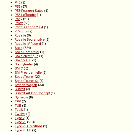
P45
(2)
P55
(27)
P55 Fourgon Satec
(1)
P55 Leffondre
(1)
Pony
(21)
Relay
(58)
Renaissance 2054
(1)
REVOLTe
(2)
Rosalie
(9)
Rosalie Boulangère
(5)
Rosalie IV Record
(1)
Saxo
(524)
Saxo Comercial
(1)
Saxo electrique
(1)
Saxo VTS
(29)
Six Cylinder
(4)
SM
(160)
SM Présidentielle
(3)
SpaceTourer
(20)
SpaceTourer XL
(6)
Station Wagon
(33)
Survolt
(3)
Survolt Art Car Concept
(1)
Synergie
(8)
TPV
(7)
TUB
(5)
Tubik
(1)
Twelve
(2)
Type 2
(1)
Type 23
(213)
Type 23 Corbillard
(2)
Type 23 LU
(2)