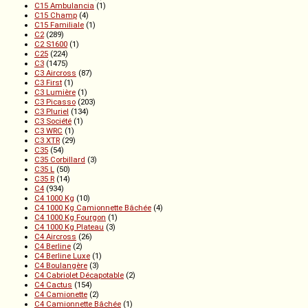
C15 Ambulancia
(1)
C15 Champ
(4)
C15 Familiale
(1)
C2
(289)
C2 S1600
(1)
C25
(224)
C3
(1475)
C3 Aircross
(87)
C3 First
(1)
C3 Lumière
(1)
C3 Picasso
(203)
C3 Pluriel
(134)
C3 Société
(1)
C3 WRC
(1)
C3 XTR
(29)
C35
(54)
C35 Corbillard
(3)
C35 L
(50)
C35 R
(14)
C4
(934)
C4 1000 Kg
(10)
C4 1000 Kg Camionnette Bâchée
(4)
C4 1000 Kg Fourgon
(1)
C4 1000 Kg Plateau
(3)
C4 Aircross
(26)
C4 Berline
(2)
C4 Berline Luxe
(1)
C4 Boulangère
(3)
C4 Cabriolet Décapotable
(2)
C4 Cactus
(154)
C4 Camionette
(2)
C4 Camionnette Bâchée
(1)