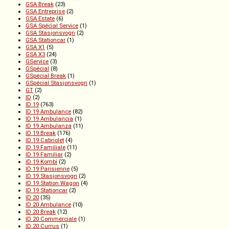
GSA Break
(23)
GSA Entreprise
(2)
GSA Estate
(6)
GSA Spécial Service
(1)
GSA Stasjonsvogn
(2)
GSA Stationcar
(1)
GSA X1
(5)
GSA X3
(24)
GService
(3)
GSpécial
(8)
GSpécial Break
(1)
GSpécial Stasjonsvogn
(1)
GT
(2)
ID
(2)
ID 19
(763)
ID 19 Ambulance
(82)
ID 19 Ambulancia
(1)
ID 19 Ambulanza
(11)
ID 19 Break
(176)
ID 19 Cabriolet
(4)
ID 19 Familiale
(11)
ID 19 Familiar
(2)
ID 19 Kombi
(2)
ID 19 Parisienne
(5)
ID 19 Stasjonsvogn
(2)
ID 19 Station Wagon
(4)
ID 19 Stationcar
(2)
ID 20
(35)
ID 20 Ambulance
(10)
ID 20 Break
(12)
ID 20 Commerciale
(1)
ID 20 Currus
(1)