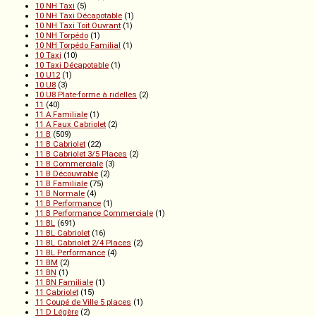
10 NH Taxi
(5)
10 NH Taxi Décapotable
(1)
10 NH Taxi Toit Ouvrant
(1)
10 NH Torpédo
(1)
10 NH Torpédo Familial
(1)
10 Taxi
(10)
10 Taxi Décapotable
(1)
10 U12
(1)
10 U8
(3)
10 U8 Plate-forme à ridelles
(2)
11
(40)
11 A Familiale
(1)
11 A Faux Cabriolet
(2)
11 B
(509)
11 B Cabriolet
(22)
11 B Cabriolet 3/5 Places
(2)
11 B Commerciale
(3)
11 B Découvrable
(2)
11 B Familiale
(75)
11 B Normale
(4)
11 B Performance
(1)
11 B Performance Commerciale
(1)
11 BL
(691)
11 BL Cabriolet
(16)
11 BL Cabriolet 2/4 Places
(2)
11 BL Performance
(4)
11 BM
(2)
11 BN
(1)
11 BN Familiale
(1)
11 Cabriolet
(15)
11 Coupé de Ville 5 places
(1)
11 D Légère
(2)