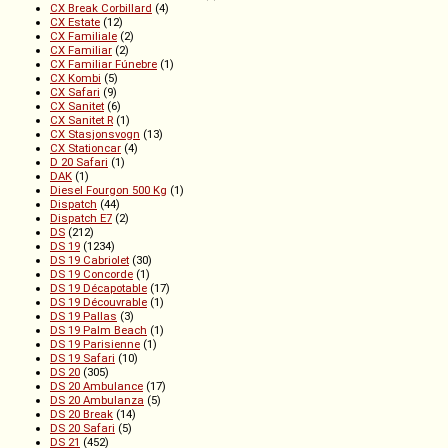
CX Break Corbillard
(4)
CX Estate
(12)
CX Familiale
(2)
CX Familiar
(2)
CX Familiar Fúnebre
(1)
CX Kombi
(5)
CX Safari
(9)
CX Sanitet
(6)
CX Sanitet R
(1)
CX Stasjonsvogn
(13)
CX Stationcar
(4)
D 20 Safari
(1)
DAK
(1)
Diesel Fourgon 500 Kg
(1)
Dispatch
(44)
Dispatch E7
(2)
DS
(212)
DS 19
(1234)
DS 19 Cabriolet
(30)
DS 19 Concorde
(1)
DS 19 Décapotable
(17)
DS 19 Découvrable
(1)
DS 19 Pallas
(3)
DS 19 Palm Beach
(1)
DS 19 Parisienne
(1)
DS 19 Safari
(10)
DS 20
(305)
DS 20 Ambulance
(17)
DS 20 Ambulanza
(5)
DS 20 Break
(14)
DS 20 Safari
(5)
DS 21
(452)