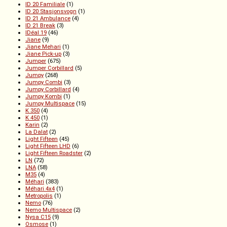
ID 20 Familiale
(1)
ID 20 Stasjonsvogn
(1)
ID 21 Ambulance
(4)
ID 21 Break
(3)
IDéal 19
(46)
Jiane
(9)
Jiane Mehari
(1)
Jiane Pick-up
(3)
Jumper
(675)
Jumper Corbillard
(5)
Jumpy
(268)
Jumpy Combi
(3)
Jumpy Corbillard
(4)
Jumpy Kombi
(1)
Jumpy Multispace
(15)
K 350
(4)
K 450
(1)
Karin
(2)
La Dalat
(2)
Light Fifteen
(45)
Light Fifteen LHD
(6)
Light Fifteen Roadster
(2)
LN
(72)
LNA
(58)
M35
(4)
Méhari
(383)
Méhari 4x4
(1)
Metropolis
(1)
Nemo
(76)
Nemo Multispace
(2)
Nysa C15
(9)
Osmose
(1)