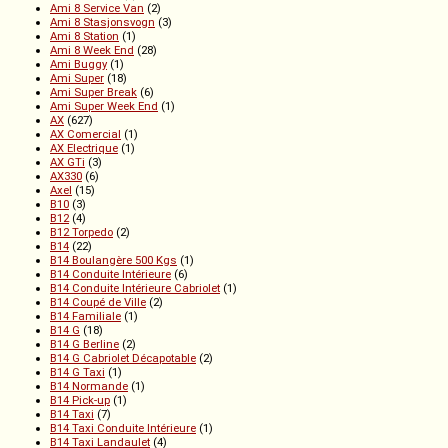
Ami 8 Service Van
(2)
Ami 8 Stasjonsvogn
(3)
Ami 8 Station
(1)
Ami 8 Week End
(28)
Ami Buggy
(1)
Ami Super
(18)
Ami Super Break
(6)
Ami Super Week End
(1)
AX
(627)
AX Comercial
(1)
AX Electrique
(1)
AX GTi
(3)
AX330
(6)
Axel
(15)
B10
(3)
B12
(4)
B12 Torpedo
(2)
B14
(22)
B14 Boulangère 500 Kgs
(1)
B14 Conduite Intérieure
(6)
B14 Conduite Intérieure Cabriolet
(1)
B14 Coupé de Ville
(2)
B14 Familiale
(1)
B14 G
(18)
B14 G Berline
(2)
B14 G Cabriolet Décapotable
(2)
B14 G Taxi
(1)
B14 Normande
(1)
B14 Pick-up
(1)
B14 Taxi
(7)
B14 Taxi Conduite Intérieure
(1)
B14 Taxi Landaulet
(4)