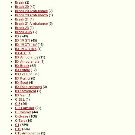
Break
(2)
Break 20
(40)
Break 20 Ambulance
(7)
Break 20 Ambulanza
(1)
Break 21
(1)
Break 21 Ambulance
(3)
Break 23
(1)
Break 3 CV
(2)
BX
(743)
BX 19 GTI
(45)
BX 19 GTi 16V
(13)
BX 19 GTi 4x4
(1)
BX 4TC
(1)
BX Ambulance
(11)
BX Ambulancia
(1)
BX Break
(62)
BX Estate
(17)
BX Evasion
(28)
BX Kombi
(8)
BX Sport
(4)
BX Stasjonsvogn
(3)
BX Stationcar
(2)
BX Van
(1)
C 35 L
(1)
C-8
(26)
C-8 Familiar
(22)
C-Crosser
(44)
C-Elysée
(108)
C-Zero
(16)
C1
(389)
C15
(334)
C15 Ambulance
(3)