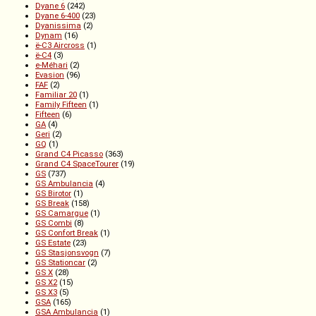
Dyane 6
(242)
Dyane 6-400
(23)
Dyanissima
(2)
Dynam
(16)
ë-C3 Aircross
(1)
ë-C4
(3)
e-Méhari
(2)
Evasion
(96)
FAF
(2)
Familiar 20
(1)
Family Fifteen
(1)
Fifteen
(6)
GA
(4)
Geri
(2)
GQ
(1)
Grand C4 Picasso
(363)
Grand C4 SpaceTourer
(19)
GS
(737)
GS Ambulancia
(4)
GS Birotor
(1)
GS Break
(158)
GS Camargue
(1)
GS Combi
(8)
GS Confort Break
(1)
GS Estate
(23)
GS Stasjonsvogn
(7)
GS Stationcar
(2)
GS X
(28)
GS X2
(15)
GS X3
(5)
GSA
(165)
GSA Ambulancia
(1)