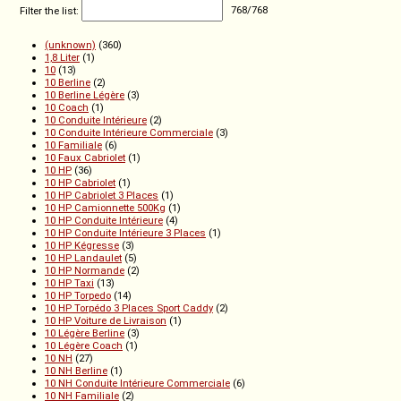
Filter the list:
768
/
768
(unknown)
(360)
1,8 Liter
(1)
10
(13)
10 Berline
(2)
10 Berline Légère
(3)
10 Coach
(1)
10 Conduite Intérieure
(2)
10 Conduite Intérieure Commerciale
(3)
10 Familiale
(6)
10 Faux Cabriolet
(1)
10 HP
(36)
10 HP Cabriolet
(1)
10 HP Cabriolet 3 Places
(1)
10 HP Camionnette 500Kg
(1)
10 HP Conduite Intérieure
(4)
10 HP Conduite Intérieure 3 Places
(1)
10 HP Kégresse
(3)
10 HP Landaulet
(5)
10 HP Normande
(2)
10 HP Taxi
(13)
10 HP Torpedo
(14)
10 HP Torpédo 3 Places Sport Caddy
(2)
10 HP Voiture de Livraison
(1)
10 Légère Berline
(3)
10 Légère Coach
(1)
10 NH
(27)
10 NH Berline
(1)
10 NH Conduite Intérieure Commerciale
(6)
10 NH Familiale
(2)