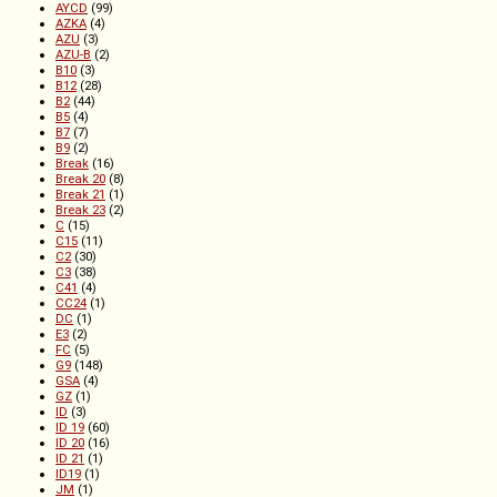
AYCD
(99)
AZKA
(4)
AZU
(3)
AZU-B
(2)
B10
(3)
B12
(28)
B2
(44)
B5
(4)
B7
(7)
B9
(2)
Break
(16)
Break 20
(8)
Break 21
(1)
Break 23
(2)
C
(15)
C15
(11)
C2
(30)
C3
(38)
C41
(4)
CC24
(1)
DC
(1)
E3
(2)
FC
(5)
G9
(148)
GSA
(4)
GZ
(1)
ID
(3)
ID 19
(60)
ID 20
(16)
ID 21
(1)
ID19
(1)
JM
(1)