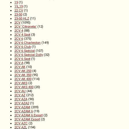
19
(1)
19_19
(1)
22 CV
(1)
23-50
(2)
23-50 HLZ
(11)
2CV
(1095)
2CV 'Citroneta'
(12)
2CV 4
(88)
2CV 4 Spot
(3)
2CV 6
(375)
2CV 6 Charleston
(149)
2CV 6 Club
(1)
2CV 6 Spécial
(107)
2CV 6 Spécial Dolly
(32)
2CV 6 Spot
(1)
2CV A
(98)
2CV AK
(10)
2CV AK 250
(4)
2CV AK 350
(95)
2CV AK 400
(114)
2CV AKS
(2)
2CV AKS 400
(20)
2CV AU
(44)
2CV AZ
(212)
2CV AZA
(90)
2CV AZA2
(1)
2CV AZAM
(209)
2CV AZAM 6
(19)
2CV AZAM 6 Export
(2)
2CV AZAM Export
(2)
2CV AZC
(2)
2CV AZL
(194)