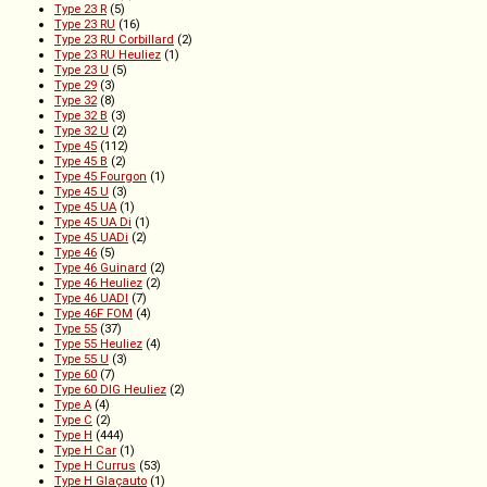
Type 23 R
(5)
Type 23 RU
(16)
Type 23 RU Corbillard
(2)
Type 23 RU Heuliez
(1)
Type 23 U
(5)
Type 29
(3)
Type 32
(8)
Type 32 B
(3)
Type 32 U
(2)
Type 45
(112)
Type 45 B
(2)
Type 45 Fourgon
(1)
Type 45 U
(3)
Type 45 UA
(1)
Type 45 UA Di
(1)
Type 45 UADi
(2)
Type 46
(5)
Type 46 Guinard
(2)
Type 46 Heuliez
(2)
Type 46 UADI
(7)
Type 46F FOM
(4)
Type 55
(37)
Type 55 Heuliez
(4)
Type 55 U
(3)
Type 60
(7)
Type 60 DIG Heuliez
(2)
Type A
(4)
Type C
(2)
Type H
(444)
Type H Car
(1)
Type H Currus
(53)
Type H Glaçauto
(1)