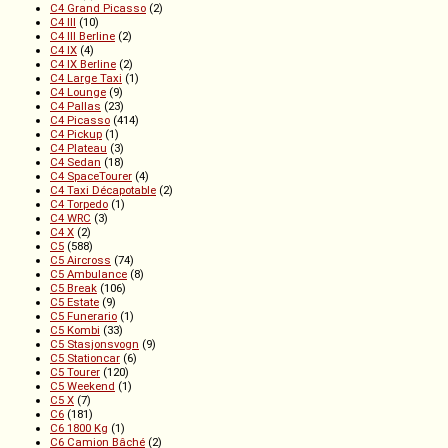
C4 Grand Picasso
(2)
C4 III
(10)
C4 III Berline
(2)
C4 IX
(4)
C4 IX Berline
(2)
C4 Large Taxi
(1)
C4 Lounge
(9)
C4 Pallas
(23)
C4 Picasso
(414)
C4 Pickup
(1)
C4 Plateau
(3)
C4 Sedan
(18)
C4 SpaceTourer
(4)
C4 Taxi Décapotable
(2)
C4 Torpedo
(1)
C4 WRC
(3)
C4 X
(2)
C5
(588)
C5 Aircross
(74)
C5 Ambulance
(8)
C5 Break
(106)
C5 Estate
(9)
C5 Funerario
(1)
C5 Kombi
(33)
C5 Stasjonsvogn
(9)
C5 Stationcar
(6)
C5 Tourer
(120)
C5 Weekend
(1)
C5 X
(7)
C6
(181)
C6 1800 Kg
(1)
C6 Camion Bâché
(2)