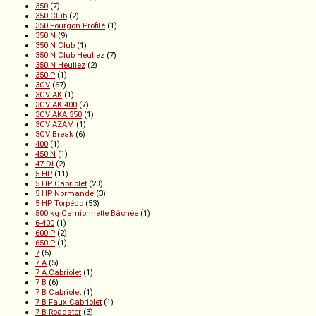
350
(7)
350 Club
(2)
350 Fourgon Profilé
(1)
350 N
(9)
350 N Club
(1)
350 N Club Heuliez
(7)
350 N Heuliez
(2)
350 P
(1)
3CV
(67)
3CV AK
(1)
3CV AK 400
(7)
3CV AKA 350
(1)
3CV AZAM
(1)
3CV Break
(6)
400
(1)
450 N
(1)
47 DI
(2)
5 HP
(11)
5 HP Cabriolet
(23)
5 HP Normande
(3)
5 HP Torpédo
(53)
500 kg Camionnette Bâchée
(1)
6-400
(1)
600 P
(2)
650 P
(1)
7
(5)
7 A
(5)
7 A Cabriolet
(1)
7 B
(6)
7 B Cabriolet
(1)
7 B Faux Cabriolet
(1)
7 B Roadster
(3)