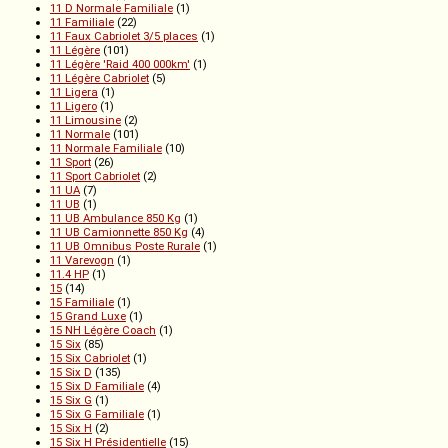
11 D Normale Familiale
(1)
11 Familiale
(22)
11 Faux Cabriolet 3/5 places
(1)
11 Légère
(101)
11 Légère 'Raid 400 000km'
(1)
11 Légère Cabriolet
(5)
11 Ligera
(1)
11 Ligero
(1)
11 Limousine
(2)
11 Normale
(101)
11 Normale Familiale
(10)
11 Sport
(26)
11 Sport Cabriolet
(2)
11 UA
(7)
11 UB
(1)
11 UB Ambulance 850 Kg
(1)
11 UB Camionnette 850 Kg
(4)
11 UB Omnibus Poste Rurale
(1)
11 Varevogn
(1)
11.4 HP
(1)
15
(14)
15 Familiale
(1)
15 Grand Luxe
(1)
15 NH Légère Coach
(1)
15 Six
(85)
15 Six Cabriolet
(1)
15 Six D
(135)
15 Six D Familiale
(4)
15 Six G
(1)
15 Six G Familiale
(1)
15 Six H
(2)
15 Six H Présidentielle
(15)