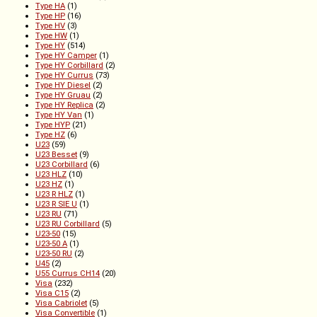
Type HA
(1)
Type HP
(16)
Type HV
(3)
Type HW
(1)
Type HY
(514)
Type HY Camper
(1)
Type HY Corbillard
(2)
Type HY Currus
(73)
Type HY Diesel
(2)
Type HY Gruau
(2)
Type HY Replica
(2)
Type HY Van
(1)
Type HYP
(21)
Type HZ
(6)
U23
(59)
U23 Besset
(9)
U23 Corbillard
(6)
U23 HLZ
(10)
U23 HZ
(1)
U23 R HLZ
(1)
U23 R SIE U
(1)
U23 RU
(71)
U23 RU Corbillard
(5)
U23-50
(15)
U23-50 A
(1)
U23-50 RU
(2)
U45
(2)
U55 Currus CH14
(20)
Visa
(232)
Visa C15
(2)
Visa Cabriolet
(5)
Visa Convertible
(1)