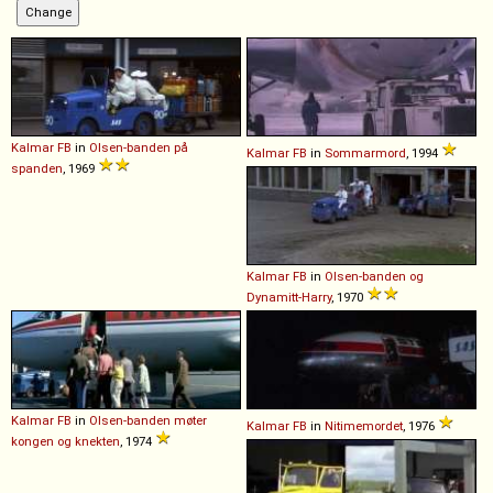
Kalmar
FB
in
Olsen-banden på
Kalmar
FB
in
Sommarmord
, 1994
spanden
, 1969
Kalmar
FB
in
Olsen-banden og
Dynamitt-Harry
, 1970
Kalmar
FB
in
Olsen-banden møter
Kalmar
FB
in
Nitimemordet
, 1976
kongen og knekten
, 1974