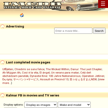
☰
Advertising
Last completed movie pages
Utflykten
;
Chiedimi se sono felice
;
The Wicked Within
;
Danur: The Last Chapter
;
Ah Müjgan Ah
;
Così è la vita
;
El ángel
;
Un verano para matar
;
Celý deň
obchádzam panelák
;
Dynastie Knie: 100 Jahre Nationalcircus
;
Operation Jetliner
;
Ең сұлу
;
サーバント×サービス
;
Assault on Precinct 13
;
笑ゥせぇるすまんNEW
; (
view
more...
)
Kalmar FB in movies and TV series
Display options: