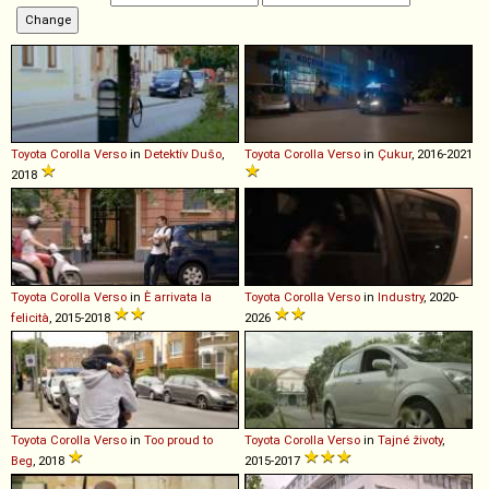
Toyota
Corolla
Verso
in
Detektív Dušo
,
Toyota
Corolla
Verso
in
Çukur
, 2016-2021
2018
Toyota
Corolla
Verso
in
È arrivata la
Toyota
Corolla
Verso
in
Industry
, 2020-
felicità
, 2015-2018
2026
Toyota
Corolla
Verso
in
Too proud to
Toyota
Corolla
Verso
in
Tajné životy
,
Beg
, 2018
2015-2017