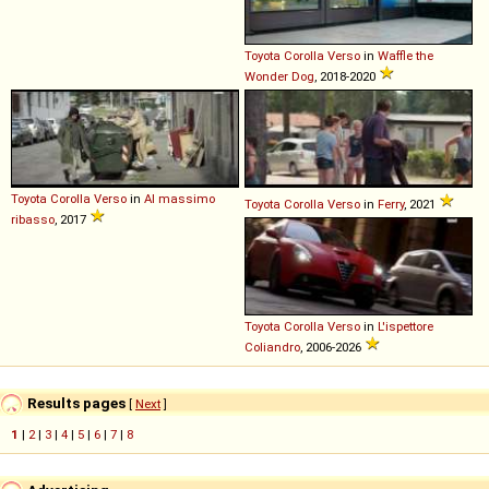
Toyota
Corolla
Verso
in
Waffle the
Wonder Dog
, 2018-2020
Toyota
Corolla
Verso
in
Al massimo
Toyota
Corolla
Verso
in
Ferry
, 2021
ribasso
, 2017
Toyota
Corolla
Verso
in
L'ispettore
Coliandro
, 2006-2026
Results pages
[
Next
]
1
|
2
|
3
|
4
|
5
|
6
|
7
|
8