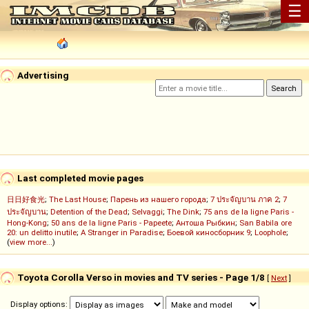
☰
Advertising
Last completed movie pages
日日好食光
;
The Last House
;
Парень из нашего города
;
7 ประจัญบาน ภาค 2
;
7
ประจัญบาน
;
Detention of the Dead
;
Selvaggi
;
The Dink
;
75 ans de la ligne Paris -
Hong-Kong
;
50 ans de la ligne Paris - Papeete
;
Антоша Рыбкин
;
San Babila ore
20: un delitto inutile
;
A Stranger in Paradise
;
Боевой киносборник 9
;
Loophole
;
(
view more...
)
Toyota Corolla Verso in movies and TV series - Page 1/8
[
Next
]
Display options: