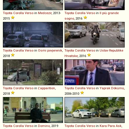
Toyota
Corolla
Verso
in
Medcezir
, 2013-
Toyota
Corolla
Verso
in
Il più grande
2015
sogno
, 2016
Toyota
Corolla
Verso
in
Osmi povjerenik
,
Toyota
Corolla
Verso
in
Ustav Republike
2018
Hrvatske
, 2016
Toyota
Corolla
Verso
in
L'apparition
,
Toyota
Corolla
Verso
in
Yaprak Dökümü
,
2018
2006-2010
Toyota
Corolla
Verso
in
Domino
, 2019
Toyota
Corolla
Verso
in
Kara Para Ask
,