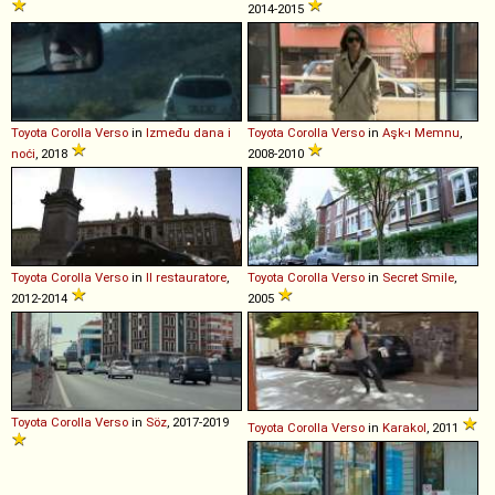
2014-2015
Toyota
Corolla
Verso
in
Između dana i
Toyota
Corolla
Verso
in
Aşk-ı Memnu
,
noći
, 2018
2008-2010
Toyota
Corolla
Verso
in
Il restauratore
,
Toyota
Corolla
Verso
in
Secret Smile
,
2012-2014
2005
Toyota
Corolla
Verso
in
Söz
, 2017-2019
Toyota
Corolla
Verso
in
Karakol
, 2011