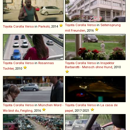
Toyota
Corolla
Verso
in
Seitensprung
Toyota
Corolla
Verso
in
Parkoló
, 2014
mit Freunden
, 2016
Toyota
Corolla
Verso
in
Rosannas
Toyota
Corolla
Verso
in
Inspektor
Barbarotti - Mensch ohne Hund
, 2010
Tochter
, 2010
Toyota
Corolla
Verso
in
München Mord -
Toyota
Corolla
Verso
in
La casa de
Wo bist du, Feigling
, 2016
papel
, 2017-2021