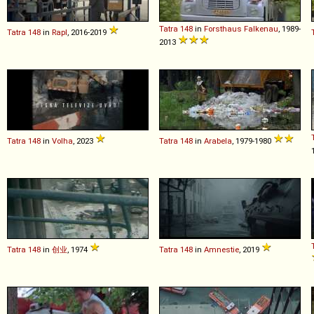
Tatra
148
in
Forsthaus Falkenau
, 1989-
Tatra
148
in
Rapl
, 2016-2019
2013
Tatra
148
in
Volha
, 2023
Tatra
148
in
Arabela
, 1979-1980
Tatra
148
in
创业
, 1974
Tatra
148
in
Amnestie
, 2019