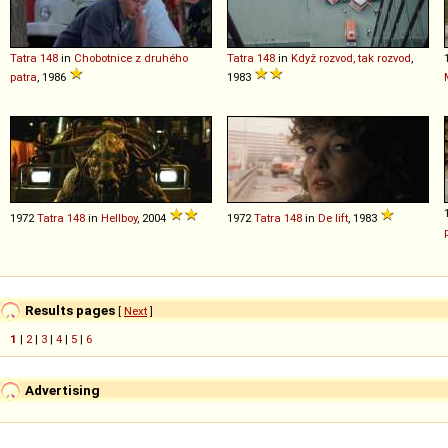
Tatra
148
in
Chobotnice z druhého
Tatra
148
in
Když rozvod, tak rozvod
,
patra
, 1986
1983
1972
Tatra
148
in
Hellboy
, 2004
1972
Tatra
148
in
De lift
, 1983
Results pages
[
Next
]
1
|
2
|
3
|
4
|
5
|
6
Advertising