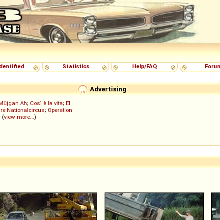
dentified
Statistics
Help/FAQ
Foru
Advertising
Müjgan Ah
;
Così è la vita
;
El
re Nationalcircus
;
Operation
; (
view more...
)