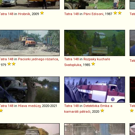
Tatra
148
in
Hrobník
, 2009
Tatra
148
in
Páni Edisoni
, 1987
Tat
Tatra
148
in
Paciorki jednego różańca
,
Tatra
148
in
Rozpaky kuchaře
Tat
1979
Svatopluka
, 1985
Tatra
148
in
Hlava medúzy
, 2020-2021
Tatra
148
in
Detektívka Emka a
Tat
kamaráti pátrači
, 2020