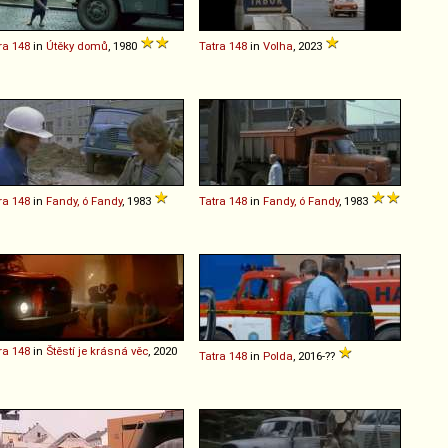
ra
148
in
Útěky domů
, 1980
Tatra
148
in
Volha
, 2023
ra
148
in
Fandy, ó Fandy
, 1983
Tatra
148
in
Fandy, ó Fandy
, 1983
ra
148
in
Štěstí je krásná věc
, 2020
Tatra
148
in
Polda
, 2016-??