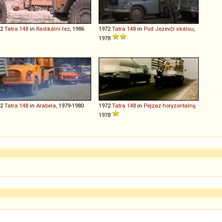
72
Tatra
148
in
Radikální řez
, 1986
1972
Tatra
148
in
Pod Jezevčí skálou
,
1978
72
Tatra
148
in
Arabela
, 1979-1980
1972
Tatra
148
in
Pejzaz horyzontalny
,
1978