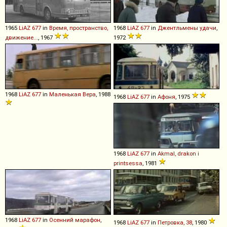
1965
LiAZ
677
in
Время, пространство,
1968
LiAZ
677
in
Джентльмены удачи
,
движение...
, 1967
1972
1968
LiAZ
677
in
Маленькая Вера
, 1988
1968
LiAZ
677
in
Афоня
, 1975
1968
LiAZ
677
in
Akmal, drakon i
printsessa
, 1981
1968
LiAZ
677
in
Осенний марафон
,
1968
LiAZ
677
in
Петровка, 38
, 1980