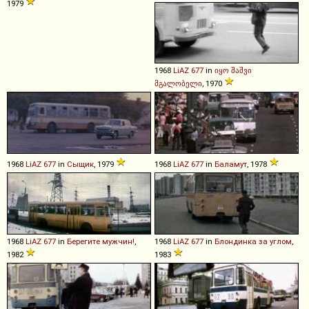
1979
1968
LiAZ
677
in
იყო შაშვი
მგალობელი
, 1970
1968
LiAZ
677
in
Сыщик
, 1979
1968
LiAZ
677
in
Баламут
, 1978
1968
LiAZ
677
in
Берегите мужчин!
,
1968
LiAZ
677
in
Блондинка за углом
,
1982
1983