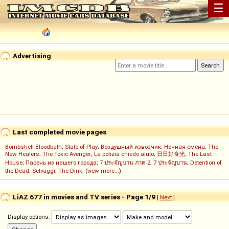
☰
Advertising
Last completed movie pages
Bombshell Bloodbath
;
State of Play
;
Воздушный извозчик
;
Ночная смена
;
The
New Healers
;
The Toxic Avenger
;
La polizia chiede aiuto
;
日日好食光
;
The Last
House
;
Парень из нашего города
;
7 ประจัญบาน ภาค 2
;
7 ประจัญบาน
;
Detention of
the Dead
;
Selvaggi
;
The Dink
; (
view more...
)
LiAZ 677 in movies and TV series - Page 1/9
[
Next
]
Display options: