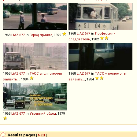
1968
LiAZ
677
in
Профессия -
1968
LiAZ
677
in
Город принял
, 1979
следователь
, 1982
1968
LiAZ
677
in
ТАСС уполномочен
1968
LiAZ
677
in
ТАСС уполномочен
заявить...
, 1984
заявить...
, 1984
1968
LiAZ
677
in
Утренний обход
, 1979
Results pages
[
Next
]