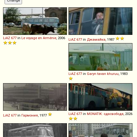
LiAZ
677
in
Le voyage en Arménie
, 2006
LiAZ
677
in
Джамайка
, 1987
LiAZ
677
in
Garyn tavan khuruu
, 1983
LiAZ
677
in
MONATIK: одасвобода
, 2026
LiAZ
677
in
Гармония
, 1977