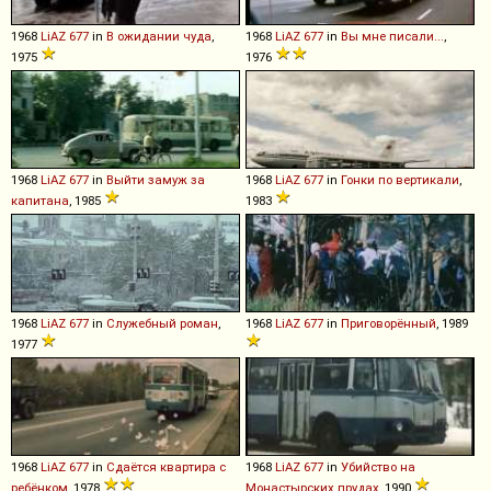
1968
LiAZ
677
in
В ожидании чуда
,
1968
LiAZ
677
in
Вы мне писали...
,
1975
1976
1968
LiAZ
677
in
Выйти замуж за
1968
LiAZ
677
in
Гонки по вертикали
,
капитана
, 1985
1983
1968
LiAZ
677
in
Служебный роман
,
1968
LiAZ
677
in
Приговорённый
, 1989
1977
1968
LiAZ
677
in
Сдаётся квартира с
1968
LiAZ
677
in
Убийство на
ребёнком
, 1978
Монастырских прудах
, 1990