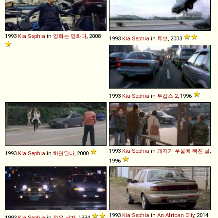
1993
Kia
Sephia
in
영화는 영화다
, 2008
1993
Kia
Sephia
in
튜브
, 2003
1993
Kia
Sephia
in
투캅스 2
, 1996
1993
Kia
Sephia
in
돼지가 우물에 빠진 날
,
1993
Kia
Sephia
in
하면된다
, 2000
1996
1993
Kia
Sephia
in
An African City
, 2014
1993
Kia
Sephia
in
젊은 남자
, 1994