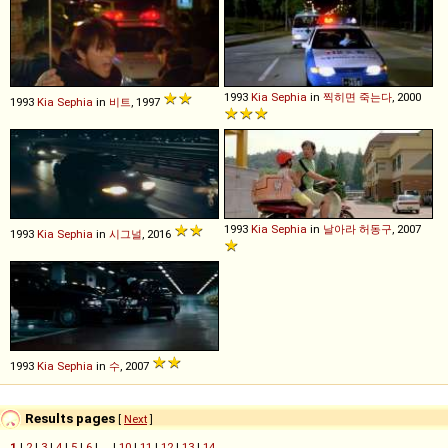
1993
Kia
Sephia
in
찍히면 죽는다
, 2000
1993
Kia
Sephia
in
비트
, 1997
1993
Kia
Sephia
in
날아라 허동구
, 2007
1993
Kia
Sephia
in
시그널
, 2016
1993
Kia
Sephia
in
수
, 2007
Results pages
[
Next
]
1
|
2
|
3
|
4
|
5
|
6
| ... |
10
|
11
|
12
|
13
|
14