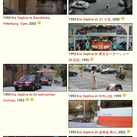
1993
Kia
Sephia
in
Banditskiy
1993
Kia
Sephia
in
오! 수정
, 2000
Peterburg: Oper
, 2003
1993
Kia
Sephia
in
東京モーターショー
30 回史
, 1993
1993
Kia
Sephia
in
En kahraman
1993
Kia
Sephia
in
박하사탕
, 1999
Osman
, 1993
1993
Kia
Sephia
in
광복절 특사
, 2002