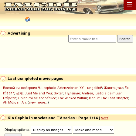
☰
Advertising
Last completed movie pages
Боевой киносборник 9
;
Loophole
;
Aktenzeichen XY... ungelöst!
;
Жанғақ тал
;
ปิด
เมืองล่า
;
군체
;
Just Me and You
;
Sixten
;
Нулевые
;
Andrea, justicia de mujer
;
Utflykten
;
Chiedimi se sono felice
;
The Wicked Within
;
Danur: The Last Chapter
;
Ah Müjgan Ah
; (
view more...
)
Kia Sephia in movies and TV series - Page 1/14
[
Next
]
Display options: