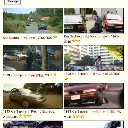
Kia
Sephia
in
Schloss Einstein
, 1998-
Kia
Sephia
in
Horákovi
, 2006-2007
2015
1993
Kia
Sephia
in
플란다스의 개
, 2000
1993
Kia
Sephia
in
英雄神話
, 2000
1993
Kia
Sephia
in
Peking Express
,
1993
Kia
Sephia
in
눈에는 눈 이에는 이
,
2004-2008
2008