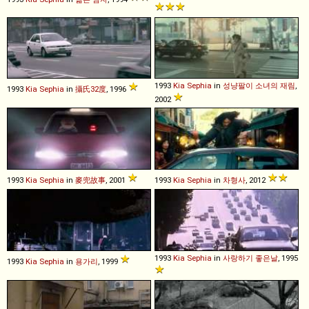
1993
Kia
Sephia
in
성냥팔이 소녀의 재림
,
1993
Kia
Sephia
in
攝氏32度
, 1996
2002
1993
Kia
Sephia
in
麥兜故事
, 2001
1993
Kia
Sephia
in
차형사
, 2012
1993
Kia
Sephia
in
사랑하기 좋은날
, 1995
1993
Kia
Sephia
in
용가리
, 1999