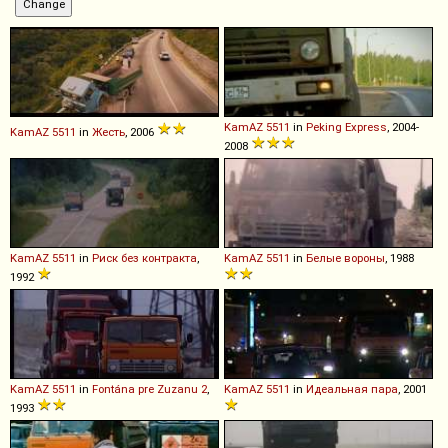
KamAZ
5511
in
Peking Express
, 2004-
KamAZ
5511
in
Жесть
, 2006
2008
KamAZ
5511
in
Риск без контракта
,
KamAZ
5511
in
Белые вороны
, 1988
1992
KamAZ
5511
in
Fontána pre Zuzanu 2
,
KamAZ
5511
in
Идеальная пара
, 2001
1993