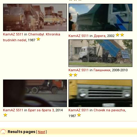
KamAZ
5511
in
Chernobyl. Khronika
KamAZ
5511
in
Дорога
, 2002
trudnikh nedel
, 1987
KamAZ
5511
in
Гаишники
, 2008-2010
KamAZ
5511
in
Брат за брата 3
, 2014
KamAZ
5511
in
Chovek na pavazha
,
1987
Results pages
[
Next
]