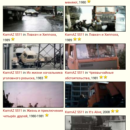
меняют
, 1980
KamAZ
5511
in
Ловкач и Хиппоза
,
KamAZ
5511
in
Ловкач и Хиппоза
,
1989
1989
KamAZ
5511
in
Из жизни начальника
KamAZ
5511
in
Чрезвычайные
уголовного розыска
, 1983
обстоятельства
, 1981
KamAZ
5511
in
Жизнь и приключения
KamAZ
5511
in
It's Alive
, 2008
четырёх друзей
, 1980-1981