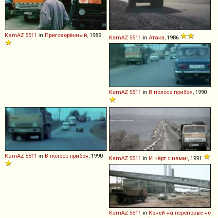
KamAZ
5511
in
Приговорённый
, 1989
KamAZ
5511
in
Атака
, 1986
KamAZ
5511
in
В полосе прибоя
, 1990
KamAZ
5511
in
В полосе прибоя
, 1990
KamAZ
5511
in
И чёрт с нами!
, 1991
KamAZ
5511
in
Коней на переправе не