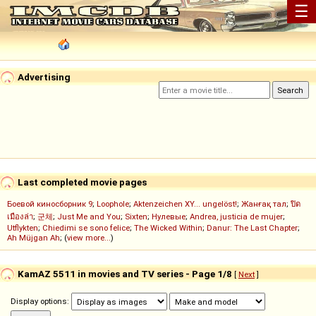
☰
Advertising
Last completed movie pages
Боевой киносборник 9
;
Loophole
;
Aktenzeichen XY... ungelöst!
;
Жанғақ тал
;
ปิด
เมืองล่า
;
군체
;
Just Me and You
;
Sixten
;
Нулевые
;
Andrea, justicia de mujer
;
Utflykten
;
Chiedimi se sono felice
;
The Wicked Within
;
Danur: The Last Chapter
;
Ah Müjgan Ah
; (
view more...
)
KamAZ 5511 in movies and TV series - Page 1/8
[
Next
]
Display options: