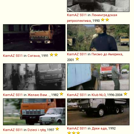
KamAZ
5511
in
Ленинградская
ретроспектива
, 1990
KamAZ
5511
in
Писмо до Америка
,
KamAZ
5511
in
Сатана
, 1991
2001
KamAZ
5511
in
Желаю Вам...
, 1982
KamAZ
5511
in
Klub NLO
, 1996-2004
KamAZ
5511
in
Духи ада
, 1992
KamAZ
5511
in
Dzieci i ryby
, 1997