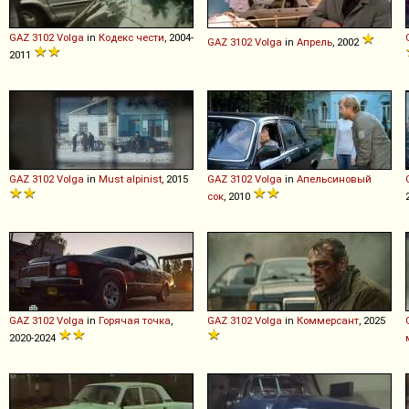
GAZ
3102
Volga
in
Кодекс чести
, 2004-
GAZ
3102
Volga
in
Апрель
, 2002
2011
GAZ
3102
Volga
in
Must alpinist
, 2015
GAZ
3102
Volga
in
Апельсиновый
сок
, 2010
GAZ
3102
Volga
in
Горячая точка
,
GAZ
3102
Volga
in
Коммерсант
, 2025
2020-2024