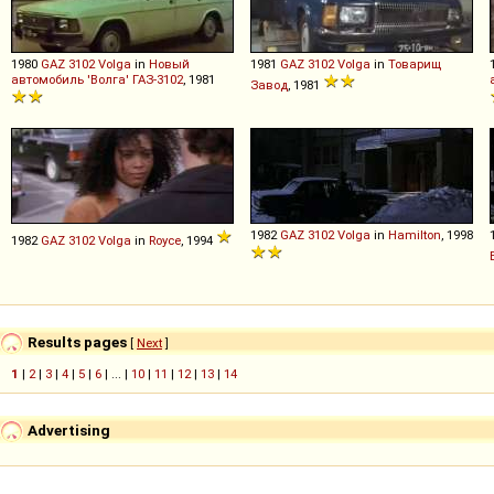
1980
GAZ
3102
Volga
in
Новый
1981
GAZ
3102
Volga
in
Товарищ
автомобиль 'Волга' ГАЗ-3102
, 1981
Завод
, 1981
1982
GAZ
3102
Volga
in
Hamilton
, 1998
1982
GAZ
3102
Volga
in
Royce
, 1994
Results pages
[
Next
]
1
|
2
|
3
|
4
|
5
|
6
| ... |
10
|
11
|
12
|
13
|
14
Advertising