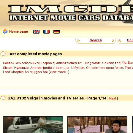
Home page
Search
Uni
Last completed movie pages
Боевой киносборник 9
;
Loophole
;
Aktenzeichen XY... ungelöst!
;
Жанғақ тал
;
ปิดเมือ
Sixten
;
Нулевые
;
Andrea, justicia de mujer
;
Utflykten
;
Chiedimi se sono felice
;
The 
Last Chapter
;
Ah Müjgan Ah
; (
view more...
)
GAZ 3102 Volga in movies and TV series - Page 1/14
[
Next
]