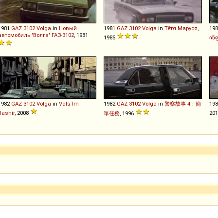
1981
GAZ
3102
Volga
in
Новый
1981
GAZ
3102
Volga
in
Тётя Маруся
,
19
автомобиль 'Волга' ГАЗ-3102
, 1981
1985
ინ
1982
GAZ
3102
Volga
in
Vals Im
1982
GAZ
3102
Volga
in
警察故事 4：簡
19
Bashir
, 2008
20
單任務
, 1996