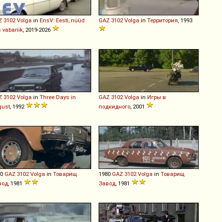
Z
3102
Volga
in
EnsV: Eesti, nüüd
GAZ
3102
Volga
in
Территория
, 1993
s vabariik
, 2019-2026
Z
3102
Volga
in
Three Days in
GAZ
3102
Volga
in
Игры в
gust
, 1992
подкидного
, 2001
80
GAZ
3102
Volga
in
Товарищ
1980
GAZ
3102
Volga
in
Товарищ
вод
, 1981
Завод
, 1981