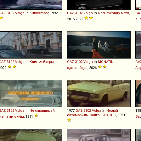
GAZ
3102
Volga
in
Kunksmoor
, 1992
GAZ
3102
Volga
in
Documentary Now!
,
GA
2015-2022
sii
GAZ
3102
Volga
in
Клипмейкеры
,
GAZ
3102
Volga
in
MONATIK:
GA
2022
одасвобода
, 2026
Au
GAZ
3102
Volga
in
Не спрашивай
1977
GAZ
3102
Volga
in
Новый
19
автомобиль 'Волга' ГАЗ-3102
, 1981
меня ни о чём
, 1991
За