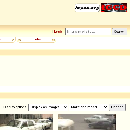
[
Login
]
m
Links
Display options: