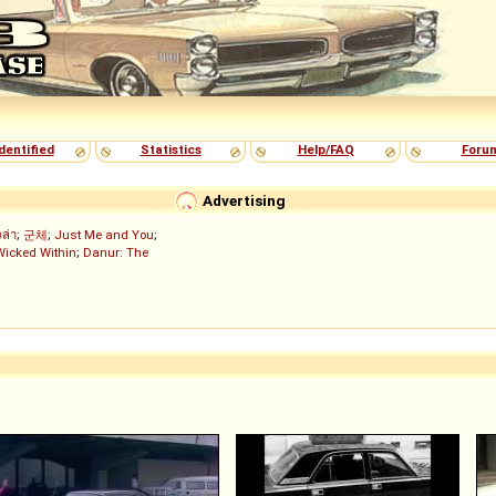
dentified
Statistics
Help/FAQ
Foru
Advertising
งล่า
;
군체
;
Just Me and You
;
Wicked Within
;
Danur: The